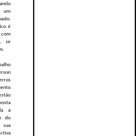
uando
a um
mado.
ico é
 com
l, se
as
.
balho
erson
erros
ento
stão
posta
ada à
o do
 sua
tiva