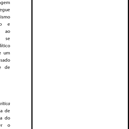
gem
segue
ismo
do e
, ao
e se
ítico
de um
ssado
e de
rítica
na de
ca do
er o