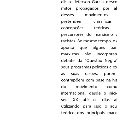
disso, Jeferson Garcia desco
mitos propagados por al
desses movimentos 
pretendem classifica
concepções teóricas
precursores do marxismo 
racistas. Ao mesmo tempo, o 
aponta que alguns part
marxistas não incorpor
debate da “Questão Negra
seus programas políticos e ex
as suas razões, poré
contrapõem com base na his
do movimento comun
internacional, desde o iníc
sec. XX até os dias atu
utilizando para isso o ac
teórico dos principais marxi