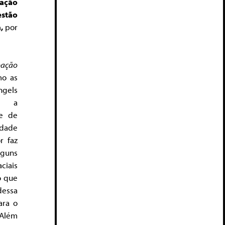
pação
estão
,
por
pação
o as
ngels
ra a
e de
dade
r faz
guns
iais
o que
dessa
ara o
 Além