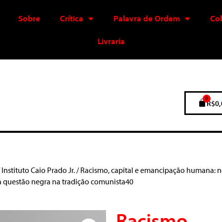
Sobre
Crítica
Palavra de Ordem
Co
Livraria
0
R$
0,
/
Instituto Caio Prado Jr.
/ Racismo, capital e emancipação humana: n
a questão negra na tradição comunista40
Racismo,