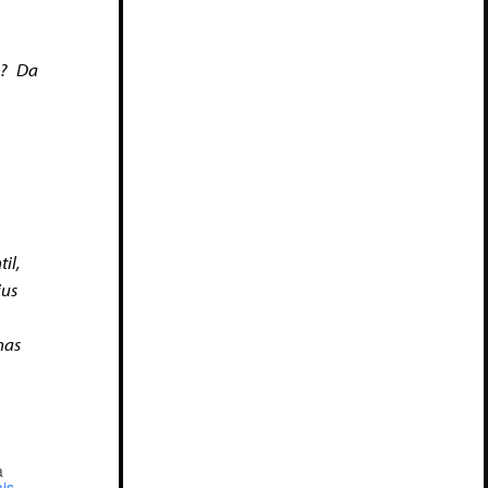
e? Da
il,
ius
nas
a
is