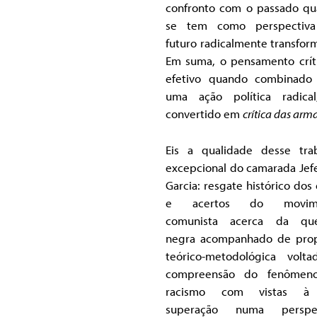
confronto com o passado q
se tem como perspectiv
futuro radicalmente transfor
Em suma, o pensamento crít
efetivo quando combinado
uma ação política radica
convertido em
crítica das arm
Eis a qualidade desse tra
excepcional do camarada Jef
Garcia: resgate histórico dos 
e acertos do movim
comunista acerca da que
negra acompanhado de pro
teórico-metodológica volt
compreensão do fenômen
racismo com vistas à
superação numa perspec