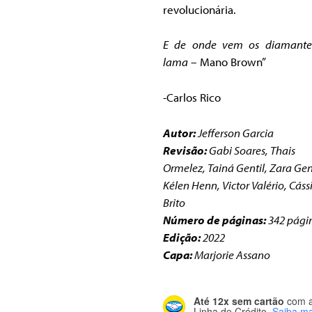
revolucionária.
E de onde vem os diamant
lama
– Mano Brown”
-Carlos Rico
Autor:
Jefferson Garcia
Revisão:
Gabi Soares, Thais
Ormelez, Tainá Gentil, Zara Gent
Kélen Henn, Victor Valério, Cáss
Brito
Número de páginas:
342 pági
Edição:
2022
Capa:
Marjorie Assano
Até 12x sem cartão
com 
Linha de Crédito.
Saiba ma