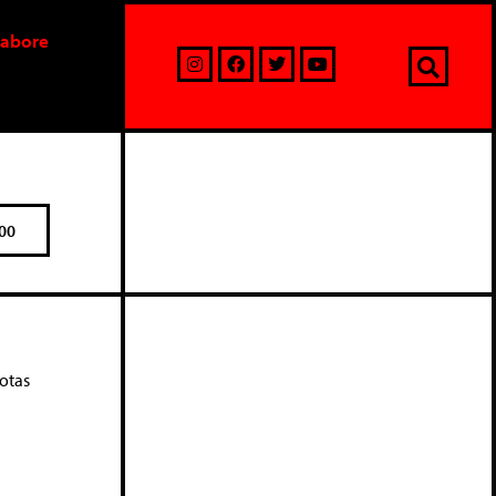
labore
00
otas