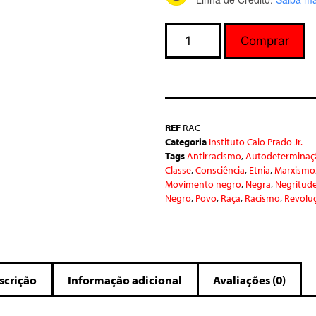
Comprar
REF
RAC
Categoria
Instituto Caio Prado Jr.
Tags
Antirracismo
,
Autodeterminaç
Classe
,
Consciência
,
Etnia
,
Marxismo
Movimento negro
,
Negra
,
Negritud
Negro
,
Povo
,
Raça
,
Racismo
,
Revolu
scrição
Informação adicional
Avaliações (0)