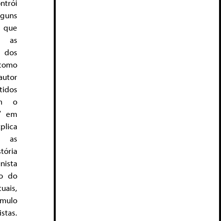
ntrói
guns
que
r as
 dos
como
autor
idos
am o
” em
plica
m as
tória
ista
io do
ais,
úmulo
stas.