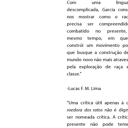
Com uma lingua
descomplicada, Garcia con
nos mostrar como o rac
precisa ser compreendi
combatido no presente
mesmo tempo, em qu
constrói um movimento pol
que busque a construção 
mundo novo não mais atrave
pela exploração de raça 
classe.”
-Lucas F. M. Lima
“Uma crítica útil apenas à
c
roedora dos ratos
não é dig
ser nomeada crítica. A críti
presente não pode tem