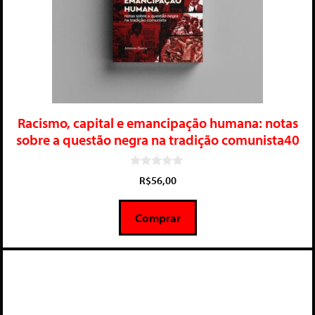
Racismo, capital e emancipação humana: notas
sobre a questão negra na tradição comunista40
0
R$
56,00
d
e
5
Comprar