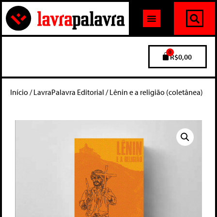
0
R$
0,00
Início
/
LavraPalavra Editorial
/ Lênin e a religião (coletânea)