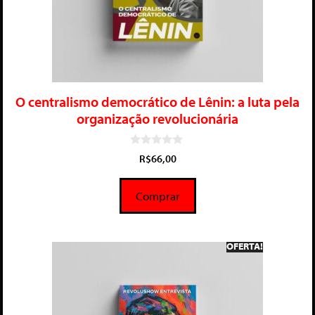
O centralismo democrático de Lênin: a luta pela
organização revolucionária
0
R$
66,00
d
e
5
Comprar
OFERTA!