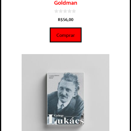
Goldman
0
R$
56,00
d
e
5
Comprar