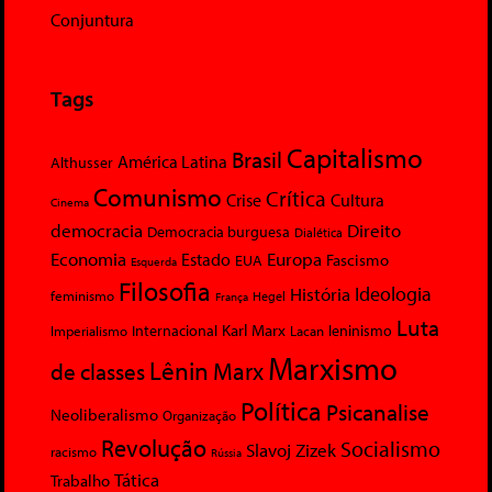
Conjuntura
Tags
Capitalismo
Brasil
América Latina
Althusser
Comunismo
Crítica
Crise
Cultura
Cinema
democracia
Direito
Democracia burguesa
Dialética
Economia
Europa
Estado
Fascismo
EUA
Esquerda
Filosofia
Ideologia
História
feminismo
Hegel
França
Luta
Karl Marx
Internacional
Lacan
leninismo
Imperialismo
Marxismo
Lênin
Marx
de classes
Política
Psicanalise
Neoliberalismo
Organização
Revolução
Socialismo
Slavoj Zizek
racismo
Rússia
Tática
Trabalho