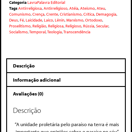
Categoria
LavraPalavra Editorial
Tags
Antirreligiosa
,
Antirreligioso
,
Atéia
,
Ateísmo
,
Ateu
,
Comunismo
,
Crença
,
Crente
,
Cristianismo
,
Crítica
,
Demagogia
,
Deus
,
Fé
,
Laicidade
,
Laico
,
Lênin
,
Marxismo
,
Ortodoxo
,
Proselitismo
,
Religião
,
Religiosa
,
Religioso
,
Rússia
,
Secular
,
Socialismo
,
Temporal
,
Teologia
,
Transcendência
Descrição
Informação adicional
Avaliações (0)
Descrição
“A unidade proletária pelo paraíso na terra é mais
importante que opiniões sobre o paraíso no céu”.