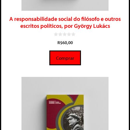
A responsabilidade social do filósofo e outros
escritos políticos, por György Lukács
0
R$
60,00
d
e
5
Comprar