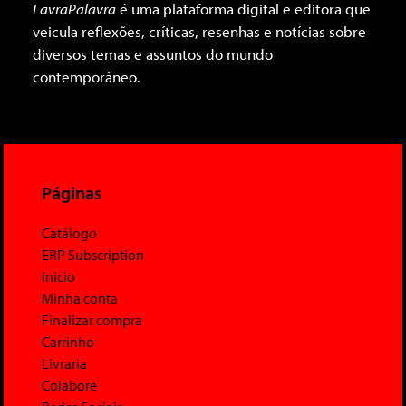
LavraPalavra
é uma plataforma digital e editora que
veicula reflexões, críticas, resenhas e notícias sobre
diversos temas e assuntos do mundo
contemporâneo.
Páginas
Catálogo
ERP Subscription
Início
Minha conta
Finalizar compra
Carrinho
Livraria
Colabore