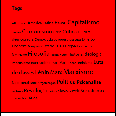
Tags
Capitalismo
Brasil
América Latina
Althusser
Comunismo
Crítica
Crise
Cultura
Cinema
democracia
Direito
Democracia burguesa
Dialética
Economia
Europa
Estado
Fascismo
EUA
Esquerda
Filosofia
Ideologia
História
feminismo
Hegel
França
Luta
Karl Marx
Internacional
Lacan
leninismo
Imperialismo
Marxismo
Lênin
Marx
de classes
Política
Psicanalise
Neoliberalismo
Organização
Revolução
Socialismo
Slavoj Zizek
racismo
Rússia
Tática
Trabalho