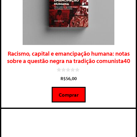
Racismo, capital e emancipação humana: notas
sobre a questão negra na tradição comunista40
0
R$
56,00
d
e
5
Comprar