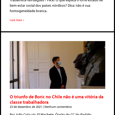
Trabalhista Norueguês / Flickr O que explica o forte estado de
bem-estar social dos países nórdicos? Dica: não é sua
homogeneidade branca.
Leia mais »
O triunfo de Boric no Chile não é uma vitória da
classe trabalhadora
23 de dezembro de 2021
Nenhum comentário
Por Julio Cota,via, El Machete, Órgão do CC do Partido