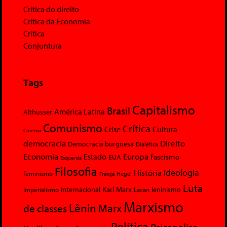
Crítica do direito
Crítica da Economia
Crítica
Conjuntura
Tags
Capitalismo
Brasil
América Latina
Althusser
Comunismo
Crítica
Crise
Cultura
Cinema
democracia
Direito
Democracia burguesa
Dialética
Economia
Europa
Estado
Fascismo
EUA
Esquerda
Filosofia
Ideologia
História
feminismo
Hegel
França
Luta
Karl Marx
Internacional
Lacan
leninismo
Imperialismo
Marxismo
Lênin
Marx
de classes
Política
Psicanalise