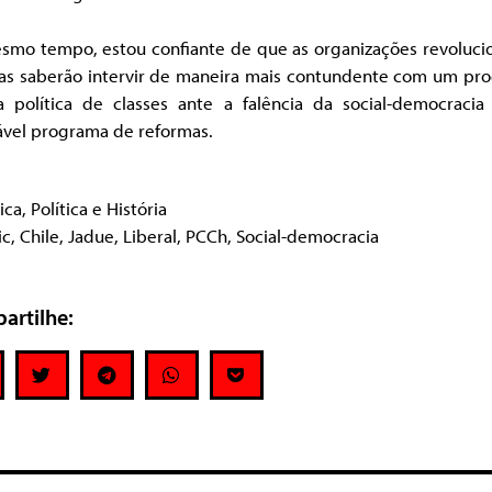
smo tempo, estou confiante de que as organizações revolucio
nas saberão intervir de maneira mais contundente com um pr
 política de classes ante a falência da social-democracia
ável programa de reformas.
tica
,
Política e História
ic
,
Chile
,
Jadue
,
Liberal
,
PCCh
,
Social-democracia
artilhe: