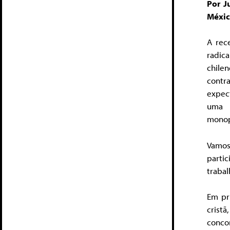
Por J
Méxic
A rec
radica
chile
contr
expec
uma a
monop
Vamos 
parti
trabal
Em pr
crist
conco