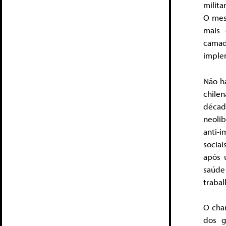
milita
O mes
mais
cama
implem
Não há
chile
décad
neolib
anti-
socia
após 
saúde
trabal
O cha
dos g