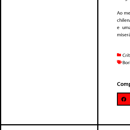
Ao me
chile
e uma
miser
Crí
Bor
Comp