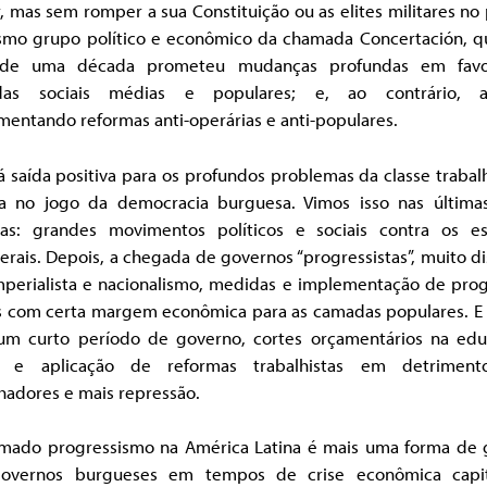
r, mas sem romper a sua Constituição ou as elites militares no
mo grupo político e econômico da chamada Concertación, q
 de uma década prometeu mudanças profundas em favo
das sociais médias e populares; e, ao contrário, a
entando reformas anti-operárias e anti-populares.
 saída positiva para os profundos problemas da classe traba
na no jogo da democracia burguesa. Vimos isso nas última
as: grandes movimentos políticos e sociais contra os es
erais. Depois, a chegada de governos “progressistas”, muito d
imperialista e nacionalismo, medidas e implementação de pro
is com certa margem econômica para as camadas populares. E 
um curto período de governo, cortes orçamentários na edu
 e aplicação de reformas trabalhistas em detrimen
hadores e mais repressão.
mado progressismo na América Latina é mais uma forma de 
overnos burgueses em tempos de crise econômica capita