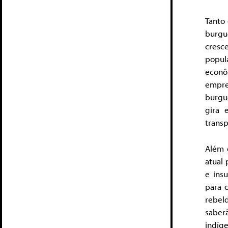
Tanto
burgu
cresc
popul
econôm
empre
burgu
gira 
transp
Além 
atual 
e ins
para c
rebel
saber
indíge