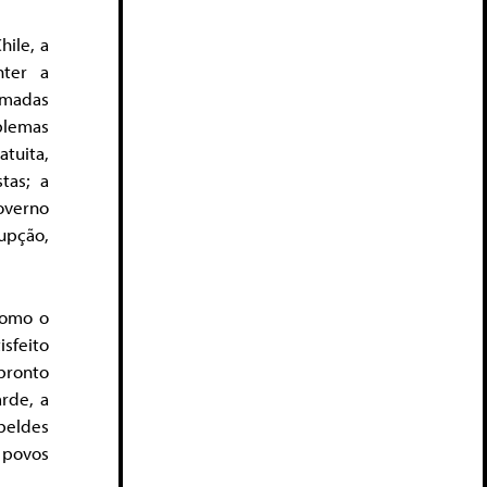
ile, a
nter a
amadas
blemas
atuita,
tas; a
overno
upção,
como o
isfeito
pronto
arde, a
beldes
 povos