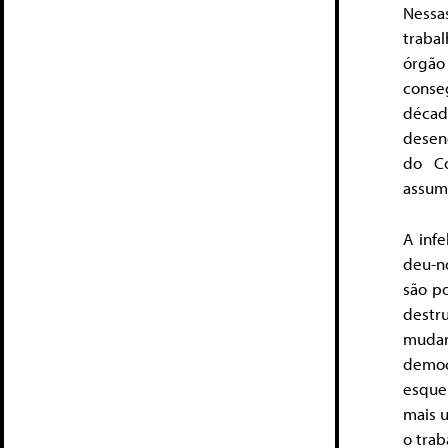
Nessa
traba
órgão
conse
décad
desen
do Co
assumi
A inf
deu-n
são po
destr
mudan
democ
esquer
mais 
o trab