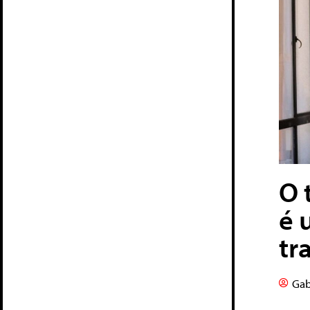
O 
é 
tr
Gab