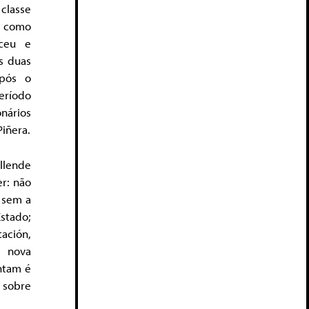
classe
, como
eceu e
s duas
após o
eríodo
nários
iñera.
llende
r: não
, sem a
stado;
ación,
, nova
entam é
 sobre