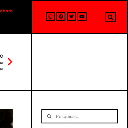
labore
MO
no
ão