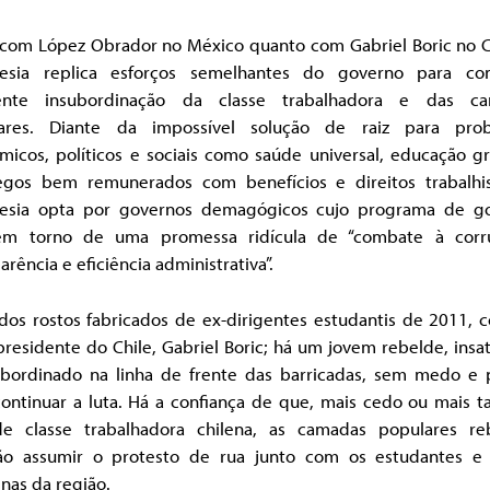
 com López Obrador no México quanto com Gabriel Boric no Ch
esia replica esforços semelhantes do governo para co
ente insubordinação da classe trabalhadora e das c
ares. Diante da impossível solução de raiz para pro
icos, políticos e sociais como saúde universal, educação gr
gos bem remunerados com benefícios e direitos trabalhis
esia opta por governos demagógicos cujo programa de g
em torno de uma promessa ridícula de “combate à corr
arência e eficiência administrativa”.
dos rostos fabricados de ex-dirigentes estudantis de 2011, 
presidente do Chile, Gabriel Boric; há um jovem rebelde, insat
ubordinado na linha de frente das barricadas, sem medo e 
ontinuar a luta. Há a confiança de que, mais cedo ou mais t
de classe trabalhadora chilena, as camadas populares re
ão assumir o protesto de rua junto com os estudantes e
nas da região.