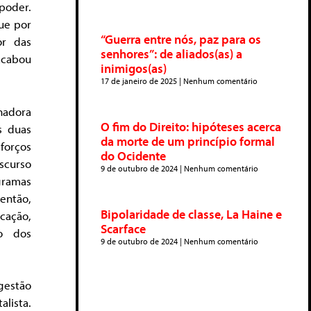
 poder.
ue por
“Guerra entre nós, paz para os
r das
senhores”: de aliados(as) a
cabou
inimigos(as)
17 de janeiro de 2025
Nenhum comentário
lhadora
O fim do Direito: hipóteses acerca
s duas
da morte de um princípio formal
forços
do Ocidente
iscurso
9 de outubro de 2024
Nenhum comentário
gramas
então,
Bipolaridade de classe, La Haine e
cação,
Scarface
to dos
9 de outubro de 2024
Nenhum comentário
gestão
lista.