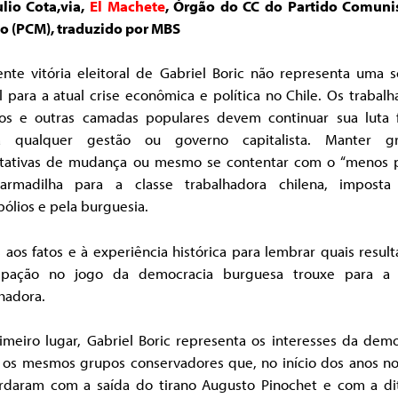
ulio Cota,via,
El Machete
, Órgão do CC do Partido Comuni
o (PCM), traduzido por MBS
ente vitória eleitoral de Gabriel Boric não representa uma s
l para a atual crise econômica e política no Chile. Os trabal
nos e outras camadas populares devem continuar sua luta f
a qualquer gestão ou governo capitalista. Manter g
tativas de mudança ou mesmo se contentar com o “menos p
rmadilha para a classe trabalhadora chilena, imposta
ólios e pela burguesia.
aos fatos e à experiência histórica para lembrar quais resul
cipação no jogo da democracia burguesa trouxe para a 
hadora.
imeiro lugar, Gabriel Boric representa os interesses da demo
ã, os mesmos grupos conservadores que, no início dos anos no
rdaram com a saída do tirano Augusto Pinochet e com a di