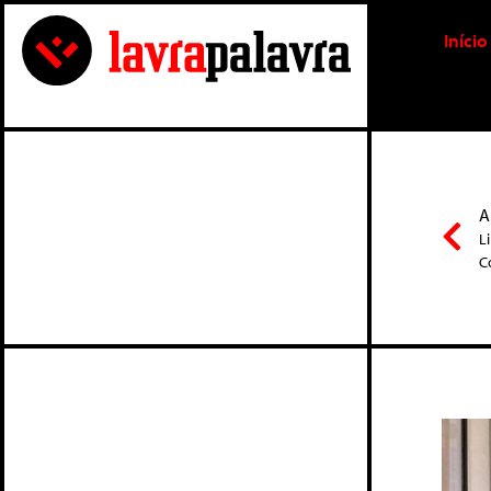
Início
A
L
C