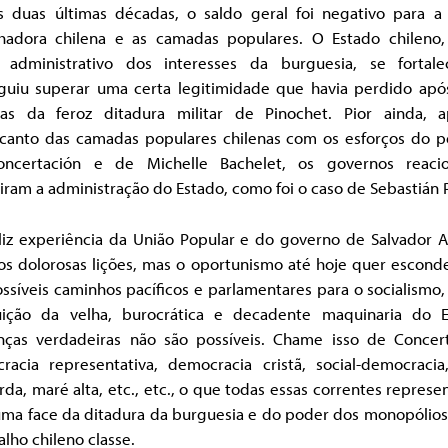
s duas últimas décadas, o saldo geral foi negativo para a 
lhadora chilena e as camadas populares. O Estado chileno
 administrativo dos interesses da burguesia, se fortal
guiu superar uma certa legitimidade que havia perdido apó
as da feroz ditadura militar de Pinochet. Pior ainda, 
canto das camadas populares chilenas com os esforços do p
ncertación e de Michelle Bachelet, os governos reacio
ram a administração do Estado, como foi o caso de Sebastián P
eliz experiência da União Popular e do governo de Salvador A
os dolorosas lições, mas o oportunismo até hoje quer esconde
ssíveis caminhos pacíficos e parlamentares para o socialismo
uição da velha, burocrática e decadente maquinaria do E
ças verdadeiras não são possíveis. Chame isso de Concert
racia representativa, democracia cristã, social-democracia
da, maré alta, etc., etc., o que todas essas correntes repres
uma face da ditadura da burguesia e do poder dos monopólios
alho chileno classe.