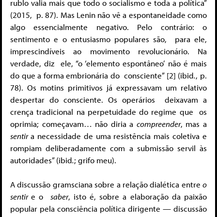
rublo valia mais que todo o socialismo e toda a política”
(2015,
p. 87). Mas Lenin não vê a espontaneidade como
algo essencialmente
negativo. Pelo contrário: o
sentimento e o entusiasmo populares são,
para ele,
imprescindíveis ao movimento revolucionário. Na
verdade, diz
ele, “o ‘elemento espontâneo’ não é mais
do que a forma embrionária do consciente” [
2]
(ibid
.
, p.
78). Os motins primitivos
já expressavam um relativo
despertar do consciente. Os operários
deixavam a
crença tradicional na perpetuidade do regime que
os
oprimia; começavam… não diria a
compreender
, mas a
sentir
a
necessidade de uma resistência mais coletiva e
rompiam delibera
damente com a submissão servil às
autoridades” (ibid
.
; grifo meu).
A discussão gramsciana sobre a relação dialética entre
o
sentir
e o
saber
, isto é, sobre a elaboração da paixão
popular pela consciência política
dirigente — discussão