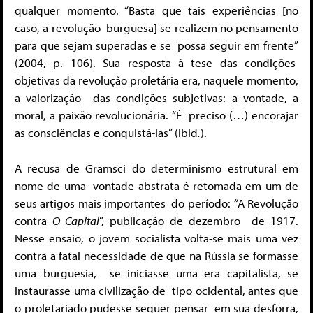
qualquer momento. “Basta que tais experiências [no
caso, a revolução
burguesa] se realizem no pensamento
para que sejam superadas e se
possa seguir em frente”
(2004, p. 106). Sua resposta à tese das condições
objetivas da revolução proletária era, naquele momento,
a valorização
das condições subjetivas: a vontade, a
moral, a paixão revolucionária. “É preciso (…) encorajar
as consciências e conquistá-las” (ibid
.
).
A recusa de Gramsci do determinismo estrutural em
nome de uma
vontade abstrata é retomada em um de
seus artigos mais importantes
do período:
“
A Revolução
contra
O Capital
”, publicação de dezembro
de 1917.
Nesse ensaio, o jovem socialista volta-se mais uma vez
contra a
fatal necessidade de que na Rússia se formasse
uma burguesia,
se iniciasse uma era capitalista, se
instaurasse uma civilização de
tipo ocidental, antes que
o proletariado pudesse sequer pensar em sua desforra,