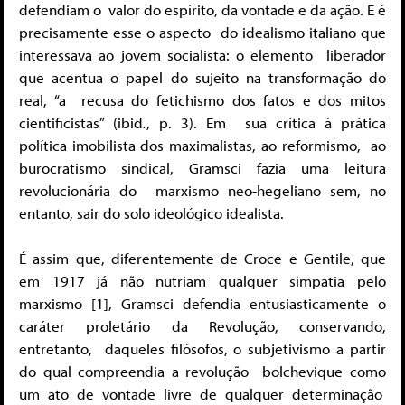
defendiam o
valor do espírito, da vontade e da ação. E é
precisamente esse o aspecto
do idealismo italiano que
interessava ao jovem socialista: o elemento
liberador
que acentua o papel do sujeito na transformação do
real, “a
recusa do fetichismo dos fatos e dos mitos
cientificistas” (ibid
.
, p. 3). Em
sua crítica à prática
política imobilista dos maximalistas, ao reformismo,
ao
burocratismo sindical, Gramsci fazia uma leitura
revolucionária do
marxismo neo-hegeliano sem, no
entanto, sair do solo ideológico idealista.
É assim que, diferentemente de Croce e Gentile, que
em 1917 já não
nutriam qualquer simpatia pelo
marxismo [1]
, Gramsci defendia entusiasticamente
o
caráter proletário da Revolução, conservando,
entretanto,
daqueles filósofos, o subjetivismo a partir
do qual compreendia a revolução
bolchevique como
um ato de vontade livre de qualquer determinação