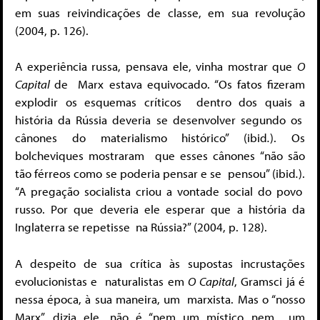
em suas reivindicações de classe, em sua revolução
(2004, p. 126).
A experiência russa, pensava ele, vinha mostrar que
O
Capital
de
Marx estava equivocado. “Os fatos fizeram
explodir os esquemas críticos
dentro dos quais a
história da Rússia deveria se desenvolver segundo os
cânones do materialismo histórico” (ibid
.
). Os
bolcheviques mostraram
que esses cânones “não são
tão férreos como se poderia pensar e se
pensou” (ibid
.
).
“A pregação socialista criou a vontade social do povo
russo. Por que deveria ele esperar que a história da
Inglaterra se repetisse
na Rússia?” (2004, p. 128).
A despeito de sua crítica às supostas incrustações
evolucionistas e
naturalistas em
O Capital
, Gramsci já é
nessa época, à sua maneira, um
marxista. Mas o “nosso
Marx”, dizia ele, não é “nem um místico nem
um