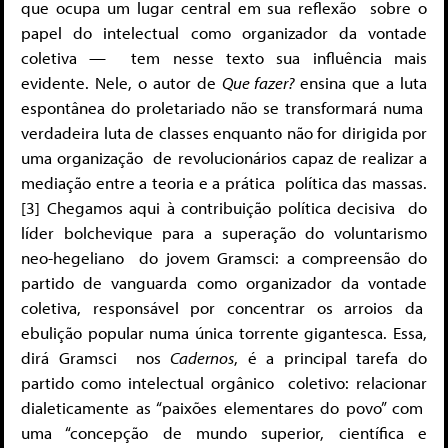
que ocupa um lugar central em sua reflexão
sobre o
papel do intelectual como organizador da vontade
coletiva —
tem nesse texto sua influência mais
evidente. Nele, o autor de
Que fazer?
ensina que a luta
espontânea do proletariado não se transformará numa
verdadeira luta de classes enquanto não for dirigida por
uma organização
de revolucionários capaz de realizar a
mediação entre a teoria e a prática
política das massas.
[3]
Chegamos aqui à contribuição política decisiva
do
líder bolchevique para a superação do voluntarismo
neo-hegeliano
do jovem Gramsci: a compreensão do
partido de vanguarda como organizador
da vontade
coletiva, responsável por concentrar os arroios da
ebulição popular numa única torrente gigantesca. Essa,
dirá Gramsci
nos
Cadernos
, é a principal tarefa do
partido como intelectual orgânico
coletivo: relacionar
dialeticamente as “paixões elementares do povo” com
uma “concepção de mundo superior, científica e