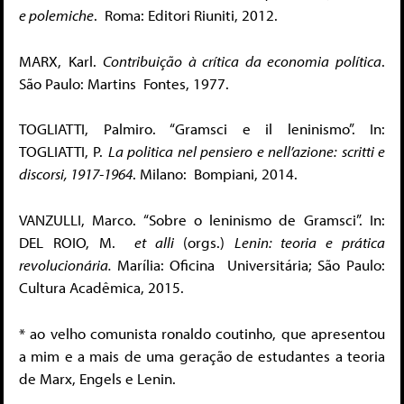
e polemiche
. Roma: Editori Riuniti, 2012.
MARX
, Karl.
Contribuição à crítica da economia política
.
São Paulo: Martins Fontes, 1977.
TOGLIATTI
, Palmiro. “Gramsci e il leninismo”. In:
TOGLIATTI
, P.
La politica nel pensiero e nell’azione: scritti e
discorsi, 1917-1964
. Milano: Bompiani, 2014.
VANZULLI
, Marco. “Sobre o leninismo de Gramsci”. In:
DEL ROIO
, M.
et alli
(orgs.)
Lenin: teoria e prática
revolucionária.
Marília: Oficina Universitária; São Paulo:
Cultura Acadêmica, 2015.
* ao velho comunista ronaldo coutinho
,
que apresentou
a mim
e a mais de uma geração de estudantes
a teoria
de Marx, Engels e Lenin.