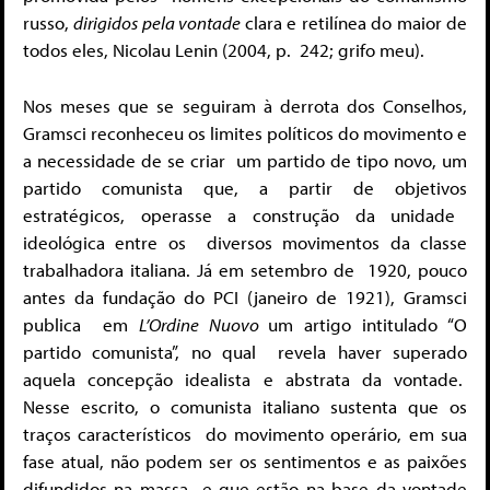
russo,
dirigidos pela vontade
clara e retilínea do maior de
todos eles, Nicolau Lenin (2004, p. 242; grifo meu).
Nos meses que se seguiram à derrota dos Conselhos,
Gramsci reconheceu
os limites políticos do movimento e
a necessidade de se criar
um partido de tipo novo, um
partido comunista que, a partir de objetivos
estratégicos, operasse a construção da unidade
ideológica entre os
diversos movimentos da classe
trabalhadora italiana. Já em setembro de
1920, pouco
antes da fundação do PCI (janeiro de 1921), Gramsci
publica
em
L’Ordine Nuovo
um artigo intitulado “O
partido comunista”, no qual revela haver superado
aquela concepção idealista e abstrata da vontade.
Nesse escrito, o comunista italiano sustenta que os
traços característicos
do movimento operário, em sua
fase atual,
não podem ser os sentimentos e as paixões
difundidos na massa
e que estão na base da vontade