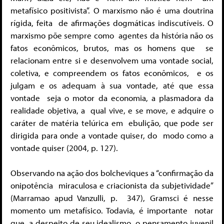
metafísico positivista”. O marxismo não é uma doutrina
rígida, feita de afirmações dogmáticas indiscutíveis. O
marxismo põe sempre como
agentes da história não os
fatos econômicos, brutos, mas os homens que
se
relacionam entre si e desenvolvem uma
vontade social,
coletiva, e compreendem os fatos econômicos,
e os
julgam e os adequam à sua vontade, até que essa
vontade
seja o motor da economia, a plasmadora da
realidade objetiva, a
qual vive, e se move, e adquire o
caráter de matéria telúrica em
ebulição, que pode ser
dirigida para onde a vontade quiser, do
modo como a
vontade quiser (2004, p. 127).
Observando na ação dos bolcheviques a “confirmação da
onipotência
miraculosa e criacionista da subjetividade”
(Marramao apud Vanzulli, p.
347), Gramsci é nesse
momento um metafísico. Todavia, é importante
notar
que, a despeito de seu idealismo, o pensamento juvenil