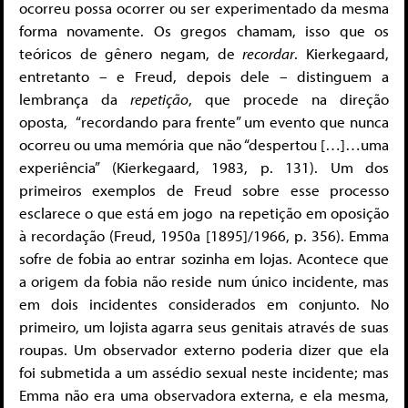
ocorreu possa ocorrer ou ser experimentado da mesma
forma novamente. Os gregos chamam, isso que os
teóricos de gênero negam, de
recordar
. Kierkegaard,
entretanto – e Freud, depois dele – distinguem a
lembrança da
repetição
, que procede na direção
oposta, “recordando para frente” um evento que nunca
ocorreu ou uma memória que não “despertou […]…uma
experiência” (Kierkegaard, 1983, p. 131). Um dos
primeiros exemplos de Freud sobre esse processo
esclarece o que está em jogo na repetição em oposição
à recordação (Freud, 1950a [1895]/1966, p. 356). Emma
sofre de fobia ao entrar sozinha em lojas. Acontece que
a origem da fobia não reside num único incidente, mas
em dois incidentes considerados em conjunto. No
primeiro, um lojista agarra seus genitais através de suas
roupas. Um observador externo poderia dizer que ela
foi submetida a um assédio sexual neste incidente; mas
Emma não era uma observadora externa, e ela mesma,