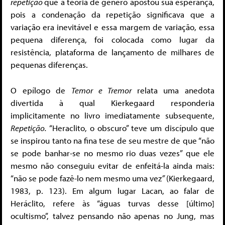
repetição
que a teoria de gênero apostou sua esperança,
pois a condenação da repetição significava que a
variação era inevitável e essa margem de variação, essa
pequena diferença, foi colocada como lugar da
resistência, plataforma de lançamento de milhares de
pequenas diferenças.
O epílogo de
Temor e Tremor
relata uma anedota
divertida à qual Kierkegaard responderia
implicitamente no livro imediatamente subsequente,
Repetição.
“Heraclito, o obscuro” teve um discípulo que
se inspirou tanto na fina tese de seu mestre de que “não
se pode banhar-se no mesmo rio duas vezes” que ele
mesmo não conseguiu evitar de enfeitá-la ainda mais:
“não se pode fazê-lo nem mesmo uma vez
”
(Kierkegaard,
1983, p. 123). Em algum lugar Lacan, ao falar de
Heráclito, refere às “águas turvas desse [último]
ocultismo”, talvez pensando não apenas no Jung, mas