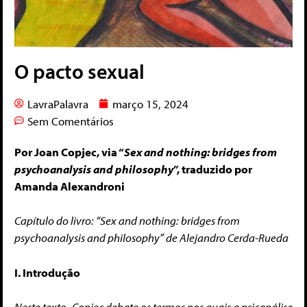
O pacto sexual
LavraPalavra
março 15, 2024
Sem Comentários
Por Joan Copjec, via “
Sex and nothing: bridges from
psychoanalysis and philosophy
”, traduzido por
Amanda Alexandroni
Capítulo do livro: “Sex and nothing: bridges from
psychoanalysis and philosophy” de Alejandro Cerda-Rueda
I. Introdução
Neste texto,
Copjec debate os termos nos quais a psicanálise