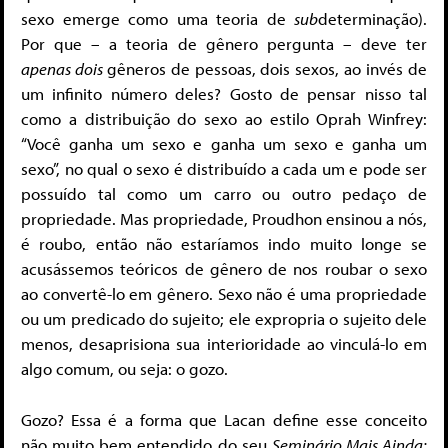
sexo emerge como uma teoria de
sub
determinação).
Por que – a teoria de gênero pergunta – deve ter
apenas dois
gêneros de pessoas, dois sexos, ao invés de
um infinito número deles? Gosto de pensar nisso tal
como a distribuição do sexo ao estilo Oprah Winfrey:
“Você ganha um sexo e ganha um sexo e ganha um
sexo”, no qual o sexo é distribuído a cada um e pode ser
possuído tal como um carro ou outro pedaço de
propriedade. Mas propriedade, Proudhon ensinou a nós,
é roubo, então não estaríamos indo muito longe se
acusássemos teóricos de gênero de nos roubar o sexo
ao convertê-lo em gênero. Sexo não é uma propriedade
ou um predicado do sujeito; ele expropria o sujeito dele
menos, desaprisiona sua interioridade ao vinculá-lo em
algo comum, ou seja: o gozo.
Gozo? Essa é a forma que Lacan define esse conceito
não muito bem entendido do seu
Seminário Mais Ainda: