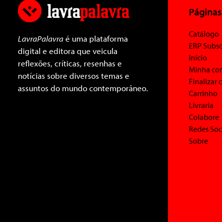
Páginas
Catálogo
LavraPalavra
é uma plataforma
ERP Subsc
digital e editora que veicula
Início
reflexões, críticas, resenhas e
Minha co
notícias sobre diversos temas e
Finalizar
assuntos do mundo contemporâneo.
Carrinho
Livraria
Colabore
Redes Soc
Sobre