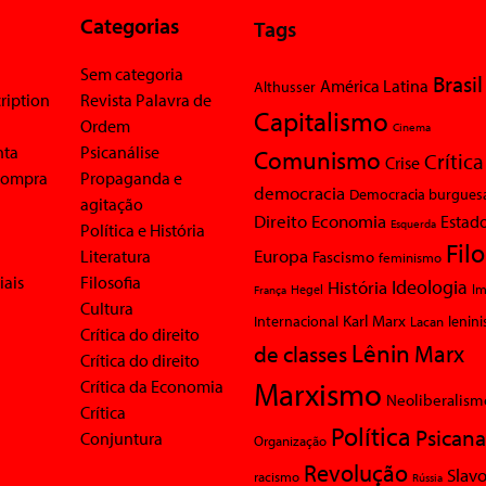
Categorias
Tags
Sem categoria
Brasil
América Latina
Althusser
ription
Revista Palavra de
Capitalismo
Ordem
Cinema
nta
Psicanálise
Comunismo
Crítica
Crise
 compra
Propaganda e
democracia
Democracia burgues
agitação
Economia
Direito
Estad
Esquerda
Política e História
Fil
Europa
Literatura
Fascismo
feminismo
iais
Filosofia
Ideologia
História
Im
Hegel
França
Cultura
Karl Marx
Internacional
Lacan
lenin
Crítica do direito
Lênin
Marx
de classes
Crítica do direito
Marxismo
Crítica da Economia
Neoliberalism
Crítica
Política
Psicana
Conjuntura
Organização
Revolução
Slavo
racismo
Rússia