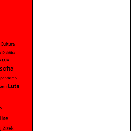
Cultura
a
Dialética
o
EUA
osofia
perialismo
Luta
ismo
o
lise
j Zizek