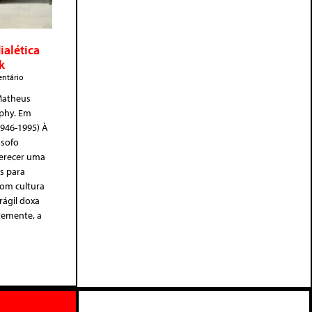
ialética
k
ntário
 Matheus
ophy. Em
1946-1995) À
ósofo
ferecer uma
es para
com cultura
rágil doxa
temente, a