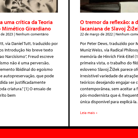
a uma crítica da Teoria
O tremor da reflexão: a d
 Mimético Girardiano
lacaniana de Slavoj Žiže
 de 2023
Nenhum comentário
22 de março de 2022
Nenhum come
tt, via Daniel Tutt, traduzido por
Por Peter Dews, traduzido por
os Introdução No breve texto
Muniz Weiss, via Radical Philos
ao Narcisismo”, Freud escreve
memória de Hinrich Fink-Eitel (
sismo não é uma perversão,
primeira vista, o trabalho do fil
emento libidinal do egoísmo
esloveno Slavoj Žižek parece o
de autopreservação, que pode
irresistível variedade de atraçõ
ida ser justificadamente
teóricos desejando engajar-se 
oda criatura.” [1] O ensaio de
contemporânea, sem aceitar a f
crito bem
pós-modernista que é, frequen
única disponível para explicá-la.
Leia mais »