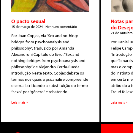
O pacto sexual
Notas par
do Desejo
15 de março de 2024
Nenhum comentário
21 de outubro
Por Joan Copjec, via “Sex and nothing:
bridges from psychoanalysis and
Por Daniel Tu
philosophy”, traduzido por Amanda
Felipe Camp
Alexandroni Capítulo do livro: “Sex and
“Introdução 
nothing: bridges from psychoanalysis and
que “o narci
philosophy” de Alejandro Cerda-Rueda I.
mas o compl
Introdução Neste texto, Copjec debate os
do instinto 
termos nos quais a psicanálise compreende
em certa med
o sexual, criticando a substituição do termo
atribuído a t
“sexo” por “gênero” e rebatendo
Freud foi es
Leia mais »
Leia mais »