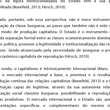
és da figura institucionalizada do Estado tem a sua p
ilitada (Bonefeld, 2013; Hirsch, 2010).
ado, portanto, sob essa perspectiva, não é mero instrume
ação da classe burguesa, ao passo que também não é ente 
 modo de produção capitalista. O Estado é o instrumento 
r da separação formal entre as classes economicamente domina
se política, promove a legitimidade e institucionalização das r
asse. Sendo atravessado pela necessidade de assegurar o pr
conômico capitalista de reprodução (Hirsch, 2010).
 modo, o capitalismo é intrinsicamente internacional (Marx, 
 o mercado internacional a base, a premissa e o result
ução contínua das relações capitalistas (Bonefeld, 2013) e o
tituição capaz de legitimar, através da sua autonomia relat
ização social classista burguesa, possibilitando a reproduç
cas produtivas. O mercado internacional e o Estado são, por
esentações específicas e complementares do mesmo m