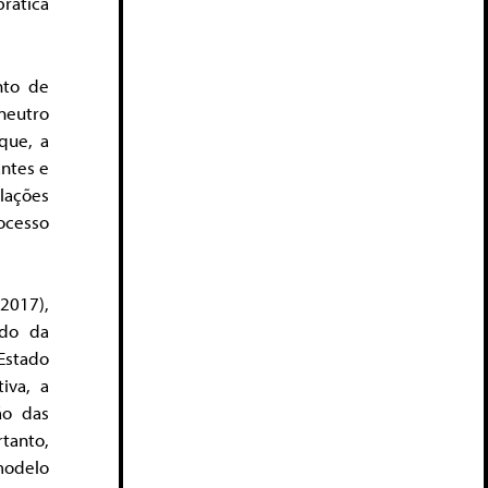
rática
nto de
neutro
que, a
ntes e
elações
ocesso
2017),
ado da
 Estado
iva, a
ão das
tanto,
odelo