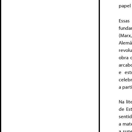
papel 
Essas
fundam
(Marx
Alem
revol
obra 
arcabo
e est
celebr
a part
Na lit
de Es
sentid
a mat
a sup