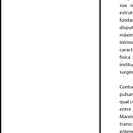
sua 
estr
funda
dispu
máxim
intri
caract
físic
insti
surgi
Contu
pulsa
qual 
entre
Marxi
trans
enten