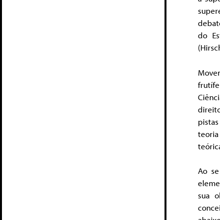
super
debat
do Es
(Hirsc
Moven
frutí
Ciênc
direi
pista
teoria
teóric
Ao se
eleme
sua o
conce
abaixo