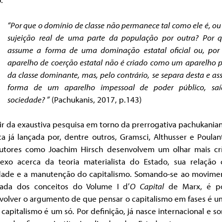
“Por que o domínio de classe não permanece tal como ele é, ou 
sujeição real de uma parte da população por outra? Por q
assume a forma de uma dominação estatal oficial ou, por
aparelho de coerção estatal não é criado como um aparelho 
da classe dominante, mas, pelo contrário, se separa desta e a
forma de um aparelho impessoal de poder público, sa
sociedade? ”
(Pachukanis, 2017, p.143)
ir da exaustiva pesquisa em torno da prerrogativa pachukania
ca já lançada por, dentre outros, Gramsci, Althusser e Poulan
utores como Joachim Hirsch desenvolvem um olhar mais crí
exo acerca da teoria materialista do Estado, sua relação
dade e a manutenção do capitalismo. Somando-se ao movime
ada dos conceitos do Volume I d’
O
Capital
de Marx, é po
volver o argumento de que pensar o capitalismo em fases é um
 capitalismo é um só. Por definição, já nasce internacional e 