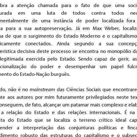
obra a atenção chamada para o fato de que uma soci
uturada em uma luta de todos contra todos nece
mentalmente de uma instância de poder localizada fora
ta para a sua autopreservação. Já em Max Weber, localiz
a de que o surgimento do Estado Moderno e o capitalismo
nsicamente conectados. Ainda segundo a sua concep
erística decisiva deste processo se encontra no monopólio d
a legitimada exercida pelo Estado. Sendo capaz de gerir, as
tucionalização do poder e desempenhar um papel fulc
mento do Estado-Nação burguês.
do, não é no
mainstream
das Ciências Sociais que encontrar
nte aos autores por mim futuramente privilegiados neste tex
conseguem, de fato, alcançar um patamar mais complexo e ela
 a relação do Estado e das relações internacionais. É na 
sta do Estado que se localiza o terreno crítico ideal ca
cender a interpretação das conjunturas políticas e fin
dimento robusto das estruturas do capitalismo e o subse