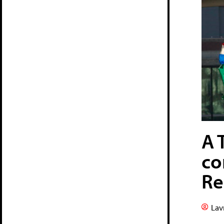
A 
co
Re
Lav