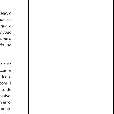
seja, a
ue ele
 que o
privado
ssume a
ído da
na e da
tzas; é
tico e
 com a
nto de
ssível
 erro,
somente