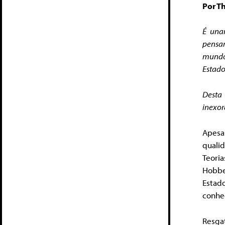
Por T
É una
pensa
mundo 
Estado
Desta
inexor
Apesa
qualid
Teoria
Hobbe
Estad
conhec
Resga