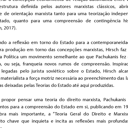
estrutura definida pelos autores marxistas clássicos, abr
e de orientação marxista tanto para uma teorização indepe
tado, quanto para uma compreensão de contingência his
h, 2017).
do a reflexão em torno do Estado para a contemporaneida
fera produção em torno das concepções marxistas, Hirsch faz
ia Política um movimento semelhante ao que Pachukanis fez
to, ou seja, franqueia novos rumos de compreensão. Inspira
s legadas pelo jurista soviético sobre o Estado, Hirsch alca
 materialista a força motriz necessária ao preenchimento das 
as deixadas pelas Teorias do Estado até aqui produzidas.
 propor pensar uma teoria do direito marxista, Pachukanis
ntos para a compreensão do Estado em si, publicando em 19
bra mais importante, a “Teoria Geral do Direito e Marxis
ito chave que inquieta e incita as reflexões mais profundas
: