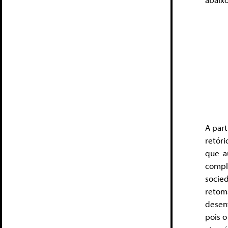
A part
retóri
que a
compl
socie
retom
desen
pois o