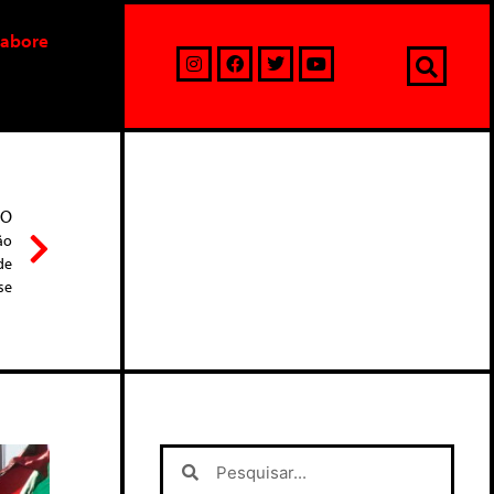
labore
MO
ão
de
se