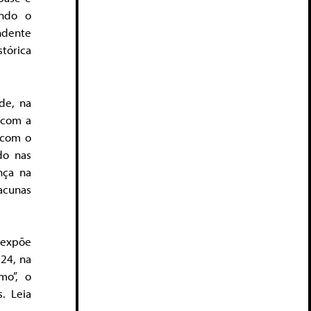
indo o
ndente
tórica
de, na
 com a
 com o
do nas
nça na
lacunas
 expõe
24, na
mo”, o
. Leia