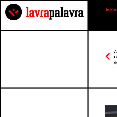
Início
A
L
d