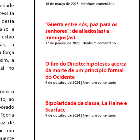
18 de março de 2025
Nenhum comentário
edade
ssita
 desta
“Guerra entre nós, paz para os
a-se a
senhores”: de aliados(as) a
 estão
inimigos(as)
17 de janeiro de 2025
Nenhum comentário
ção, a
a força
sim, a
O fim do Direito: hipóteses acerca
ral no
da morte de um princípio formal
do Ocidente
9 de outubro de 2024
Nenhum comentário
emos o
to, ao
Bipolaridade de classe, La Haine e
borado
Scarface
Teoria
9 de outubro de 2024
Nenhum comentário
paz de
car um
quente