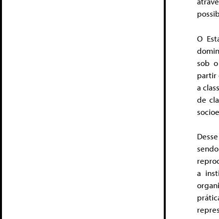
atrav
possib
O Est
domin
sob o
parti
a clas
de cl
socioe
Desse
sendo
reprod
a ins
organ
práti
repr