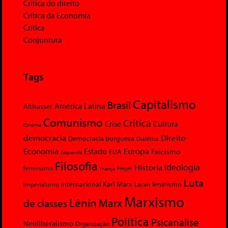
Crítica do direito
Crítica da Economia
Crítica
Conjuntura
Tags
Capitalismo
Brasil
América Latina
Althusser
Comunismo
Crítica
Crise
Cultura
Cinema
democracia
Direito
Democracia burguesa
Dialética
Economia
Europa
Estado
Fascismo
EUA
Esquerda
Filosofia
Ideologia
História
feminismo
Hegel
França
Luta
Karl Marx
Internacional
Lacan
leninismo
Imperialismo
Marxismo
Lênin
Marx
de classes
Política
Psicanalise
Neoliberalismo
Organização