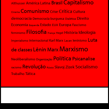
Capitalismo
Brasil
América Latina
Althusser
Comunismo
Crítica
Crise
Cultura
Cinema
democracia
Direito
Democracia burguesa
Dialética
Economia
Europa
Estado
Fascismo
EUA
Esquerda
Filosofia
Ideologia
História
feminismo
Hegel
França
Luta
Karl Marx
Internacional
Lacan
leninismo
Imperialismo
Marxismo
Lênin
Marx
de classes
Política
Psicanalise
Neoliberalismo
Organização
Revolução
Socialismo
Slavoj Zizek
racismo
Rússia
Tática
Trabalho