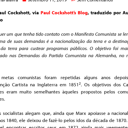
aul Cockshott, via
Paul Cockshott’s Blog
, traduzido por A
ro
er um que tenha tido contato com o Manifesto Comunista se l
ma de suas demandas é a nacionalização da terra e a destina
da terra para custear programas públicos.
O objetivo foi ma
hado nas Demandas do Partido Comunista na Alemanha, no
 metas comunistas foram repetidas alguns anos depoi
2
nção Cartista na Inglaterra em 1851
. Os objetivos dos Ca
ses eram muito semelhantes àqueles propostos pelos comu
es.
s socialistas alegam que, ainda que Marx apoiasse a nacional
os 1840, ele deixou de fazê-lo pelos idos da década de 1870
vel encontrar escritos seus em 1872 ainda mais veement