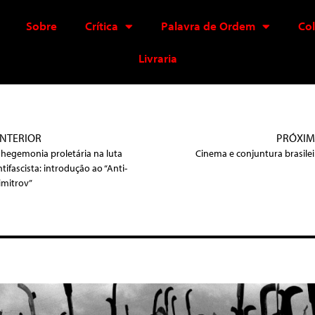
Sobre
Crítica
Palavra de Ordem
Co
Livraria
NTERIOR
PRÓXI
 hegemonia proletária na luta
Cinema e conjuntura brasilei
ntifascista: introdução ao “Anti-
imitrov”