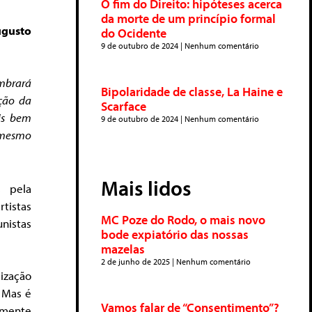
O fim do Direito: hipóteses acerca
da morte de um princípio formal
ugusto
do Ocidente
9 de outubro de 2024
Nenhum comentário
embrará
Bipolaridade de classe, La Haine e
ção da
Scarface
is bem
9 de outubro de 2024
Nenhum comentário
 mesmo
Mais lidos
s pela
rtistas
MC Poze do Rodo, o mais novo
nistas
bode expiatório das nossas
mazelas
2 de junho de 2025
Nenhum comentário
ização
. Mas é
Vamos falar de “Consentimento”?
emente