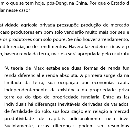
m o que se tem hoje, pós-Deng, na China. Por que o Estado d
ar nesse caso?
atividade agrícola privada pressupõe produção de mercador
 caso produtores em bom solo venderão muito mais por seu e
e os produtores com solo pobre. Se não houver arrendamento,
á diferenciação de rendimentos. Haverá fazendeiros ricos e p
o, haverá renda da terra, mas ela será apropriada pelo usufrutu
“A teoria de Marx estabelece duas formas de renda fund
renda diferencial e renda absoluta. A primeira surge da n
limitada da terra, sua ocupação por economias capital
independentemente da existência da propriedade priv
terra ou do tipo de propriedade fundiária. Entre as fa
individuais há diferenças inevitáveis derivadas de variados
de fertilidade do solo, sua localização em relação a merca
produtividade de capitais adicionalmente nela inves
Sucintamente, essas diferenças podem ser resumida