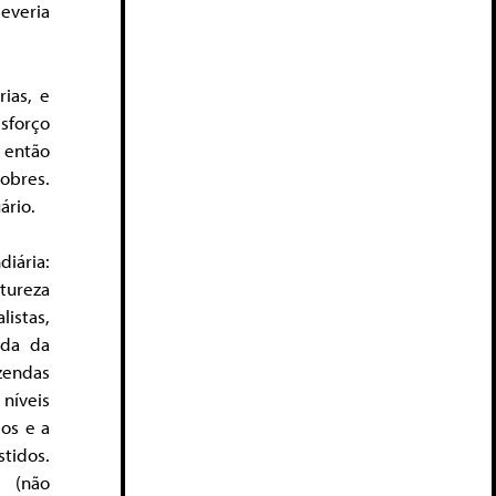
everia
ias, e
sforço
 então
obres.
ário.
iária:
atureza
istas,
ada da
zendas
 níveis
dos e a
tidos.
s (não