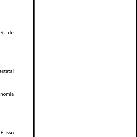
eis de
statal
onomia
É isso