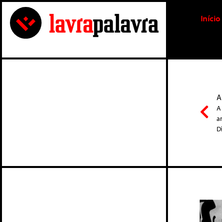
Início
A
A
a
D