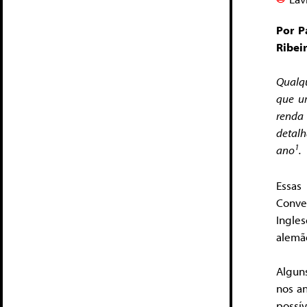
Por P
Ribei
Qualqu
que u
renda 
detal
1
ano
.
Essas
Conve
Ingle
alemã
Algun
nos an
possí