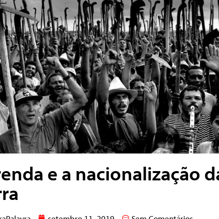
renda e a nacionalização d
rra
raPalavra
setembro 11, 2019
Sem Comentários