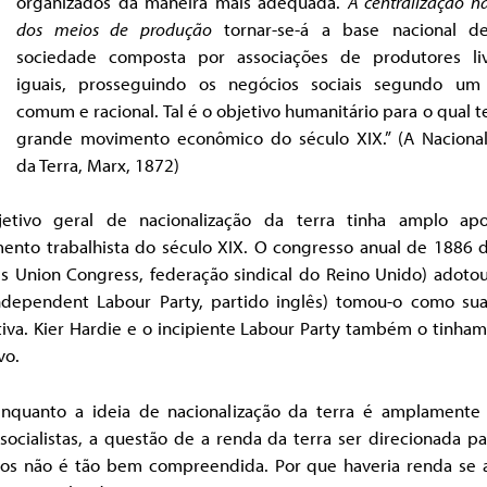
organizados da maneira mais adequada.
A centralização n
dos meios de produção
tornar-se-á a base nacional 
sociedade composta por associações de produtores li
iguais, prosseguindo os negócios sociais segundo um
comum e racional. Tal é o objetivo humanitário para o qual 
grande movimento econômico do século XIX.” (A Nacional
da Terra, Marx, 1872)
etivo geral de nacionalização da terra tinha amplo ap
ento trabalhista do século XIX. O congresso anual de 1886 
es Union Congress, federação sindical do Reino Unido) adotou
Independent Labour Party, partido inglês) tomou-o como su
tiva. Kier Hardie e o incipiente Labour Party também o tinh
vo.
nquanto a ideia de nacionalização da terra é amplamente 
socialistas, a questão de a renda da terra ser direcionada pa
cos não é tão bem compreendida. Por que haveria renda se a