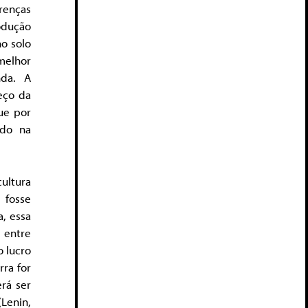
renças
rodução
o solo
melhor
nda. A
eço da
ue por
ido na
ultura
 fosse
, essa
 entre
o lucro
rra for
erá ser
Lenin,