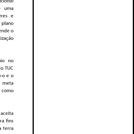
acional
de uma
vres e
 plano
tende o
ização
oio no
do TUC
-o e o
a meta
am como
aceita
ra fins
 terra