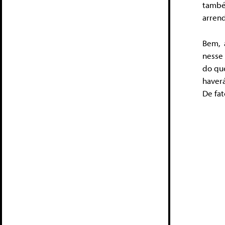
també
arrend
Bem, 
nesse
do qu
haver
De fat