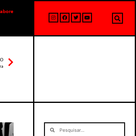
labore
MO
ra