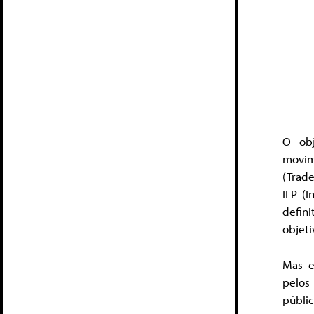
O obj
movim
(Trad
ILP (
defini
objeti
Mas e
pelos 
públi