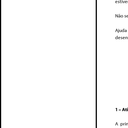
estive
Não se
Ajuda
desen
1 – At
A pri