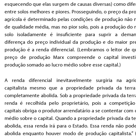
esquecendo que elas surgem de causas diversas) como dife
entre solos melhores e piores. Prosseguindo, o preço da p
agrícola é determinado pelas condições de produção não n
de qualidade média, mas no pior solo, pois a produção do 
solo isoladamente é insuficiente para suprir a dema
diferença do preço individual da produção e do maior pr
produção é a renda diferencial. (Lembramos o leitor de q
preço de produção Marx compreende o capital invest
produção somado ao lucro médio sobre esse capital.)
A renda diferencial inevitavelmente surgiria na agric
capitalista mesmo que a propriedade privada da terra
completamente abolida. Sob a propriedade privada da terra
renda é recolhida pelo proprietário, pois a competição
capitais obriga o produtor arrendatário a se contentar com 
médio sobre o capital. Quando a propriedade privada da te
abolida, essa renda irá para o Estado. Essa renda não pod
abolida enquanto houver modo de produção capitalista.” (