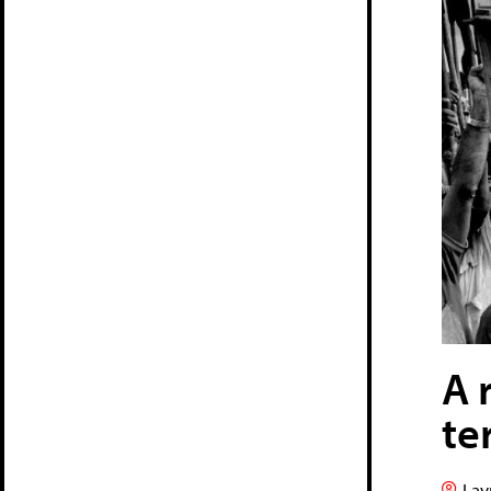
A 
te
Lav