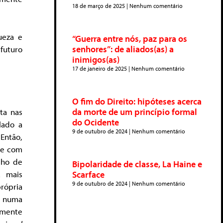
18 de março de 2025
Nenhum comentário
ueza e
“Guerra entre nós, paz para os
senhores”: de aliados(as) a
futuro
inimigos(as)
17 de janeiro de 2025
Nenhum comentário
O fim do Direito: hipóteses acerca
da morte de um princípio formal
ta nas
do Ocidente
lado a
9 de outubro de 2024
Nenhum comentário
 Então,
te com
lho de
Bipolaridade de classe, La Haine e
á mais
Scarface
9 de outubro de 2024
Nenhum comentário
rópria
, numa
lmente