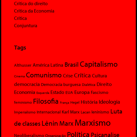
Crítica do direito
Crítica da Economia
Crítica
Conjuntura
Tags
Capitalismo
Brasil
América Latina
Althusser
Comunismo
Crítica
Crise
Cultura
Cinema
democracia
Direito
Democracia burguesa
Dialética
Economia
Europa
Estado
Fascismo
EUA
Esquerda
Filosofia
Ideologia
História
feminismo
Hegel
França
Luta
Karl Marx
Internacional
Lacan
leninismo
Imperialismo
Marxismo
Lênin
Marx
de classes
Política
Psicanalise
Neoliberalismo
Organização