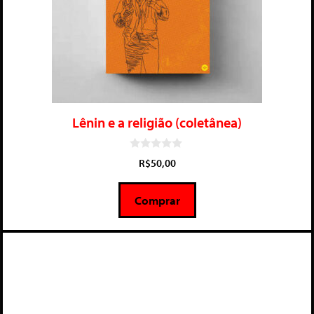
Lênin e a religião (coletânea)
0
R$
50,00
d
e
5
Comprar