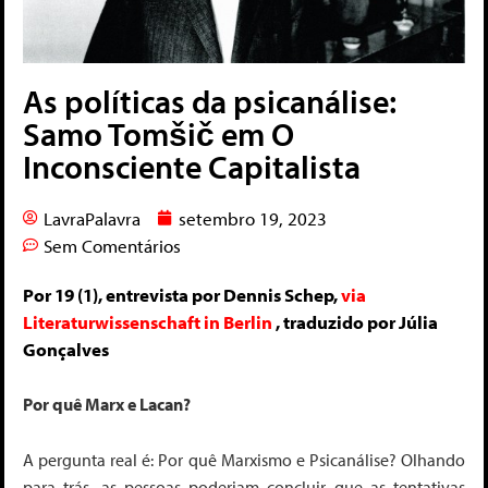
As políticas da psicanálise:
Samo Tomšič em O
Inconsciente Capitalista
LavraPalavra
setembro 19, 2023
Sem Comentários
Por 19 (1), entrevista por Dennis Schep,
via
Literaturwissenschaft in Berlin
, traduzido por Júlia
Gonçalves
Por quê Marx e Lacan?
A pergunta real é: Por quê Marxismo e Psicanálise?
Olhando
para trás, as pessoas poderiam concluir que as tentativas