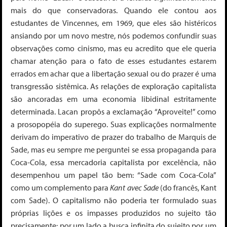
mais do que conservadoras. Quando ele contou aos
estudantes de Vincennes, em 1969, que eles são histéricos
ansiando por um novo mestre, nós podemos confundir suas
observações como cinismo, mas eu acredito que ele queria
chamar atenção para o fato de esses estudantes estarem
errados em achar que
a libertação sexual ou do prazer é uma
transgressão sistêmica
. As relações de exploração capitalista
são ancoradas em uma economia libidinal estritamente
determinada. Lacan propôs a exclamação “Aproveite!” como
a prosopopéia do superego. Suas explicações normalmente
derivam do imperativo de prazer do trabalho de Marquis de
Sade, mas eu sempre me perguntei se essa propaganda para
Coca-Cola, essa
mercadoria capitalista
por excelência, não
desempenhou um papel tão bem: “Sade com Coca-Cola”
como um complemento para
Kant avec Sade
(do francês, Kant
com Sade). O capitalismo não poderia ter formulado suas
próprias lições e os impasses produzidos no sujeito tão
precisamente: por um lado a busca infinita do sujeito por um