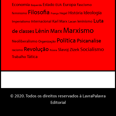
Economia
Europa
Estado
Fascismo
EUA
Esquerda
Filosofia
Ideologia
História
feminismo
Hegel
França
Luta
Karl Marx
Internacional
Lacan
leninismo
Imperialismo
Marxismo
Lênin
Marx
de classes
Política
Psicanalise
Neoliberalismo
Organização
Revolução
Socialismo
Slavoj Zizek
racismo
Rússia
Tática
Trabalho
© 2020. Todos os direitos reservados à LavraPalavra
Editorial