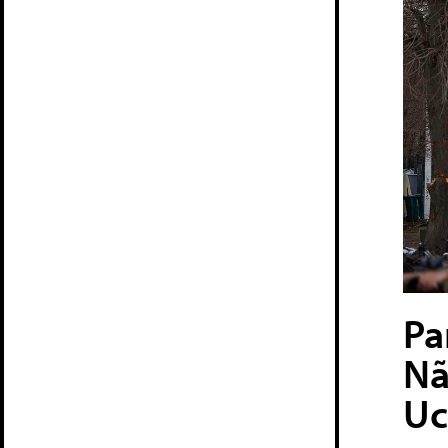
Pa
Nã
Uc