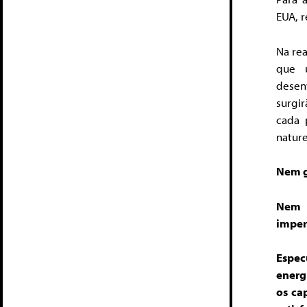
EUA, 
Na rea
que u
desenv
surgi
cada 
nature
Nem g
Nem 
imperi
Espec
energi
os ca