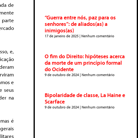
cada de
emente
“Guerra entre nós, paz para os
 parte
senhores”: de aliados(as) a
ercado
inimigos(as)
17 de janeiro de 2025
Nenhum comentário
so, e,
O fim do Direito: hipóteses acerca
icação
da morte de um princípio formal
nderam
do Ocidente
rviram
9 de outubro de 2024
Nenhum comentário
namos e
e seus
Bipolaridade de classe, La Haine e
der na
Scarface
9 de outubro de 2024
Nenhum comentário
, mas é
gerais
itares