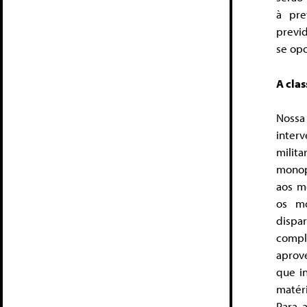
à pre
previ
se opo
A cla
Nossa 
inter
milita
monop
aos m
os mo
dispa
compl
aprove
que i
matéri
Para 