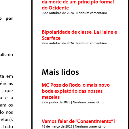
da morte de um princípio formal
do Ocidente
9 de outubro de 2024
Nenhum comentário
do por
Bipolaridade de classe, La Haine e
Scarface
9 de outubro de 2024
Nenhum comentário
ialismo
Mais lidos
sta em
tências
MC Poze do Rodo, o mais novo
 —, que
bode expiatório das nossas
mazelas
ia e a
2 de junho de 2025
Nenhum comentário
cam os
do nos
etais),
Vamos falar de “Consentimento”?
o… tudo
18 de março de 2025
Nenhum comentário