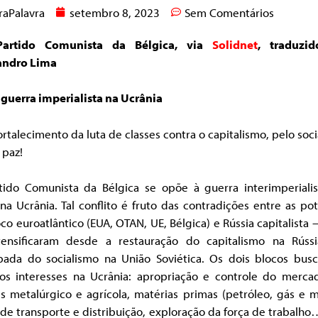
raPalavra
setembro 8, 2023
Sem Comentários
Partido Comunista da Bélgica, via
Solidnet
, traduzi
andro Lima
 guerra imperialista na Ucrânia
ortalecimento da luta de classes contra o capitalismo, pelo soc
 paz!
tido Comunista da Bélgica se opõe à guerra interimperiali
na Ucrânia. Tal conflito é fruto das contradições entre as po
co euroatlântico (EUA, OTAN, UE, Bélgica) e Rússia capitalista
tensificaram desde a restauração do capitalismo na Rúss
bada do socialismo na União Soviética. Os dois blocos bus
s interesses na Ucrânia: apropriação e controle do merca
s metalúrgico e agrícola, matérias primas (petróleo, gás e m
de transporte e distribuição, exploração da força de trabalh