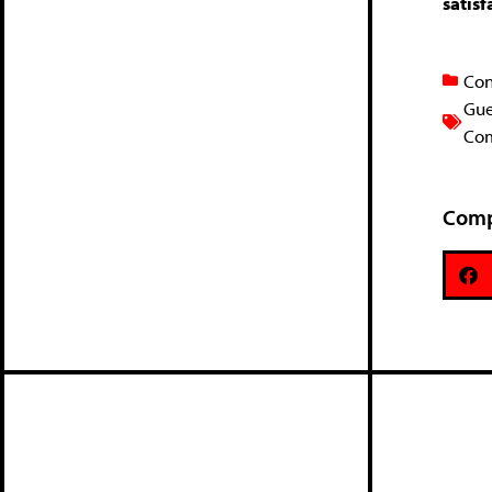
satis
Con
Gue
Com
Comp
Deix