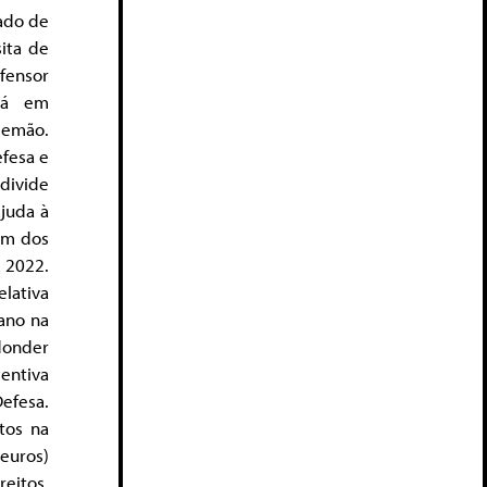
zado de
sita de
fensor
stá em
lemão.
efesa e
divide
juda à
ém dos
 2022.
lativa
ano na
donder
centiva
efesa.
tos na
 euros)
reitos,