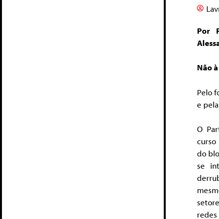
Lav
Por 
Aless
Não à
Pelo f
e pela
O Par
curso 
do blo
se in
derru
mesmo
setore
redes 