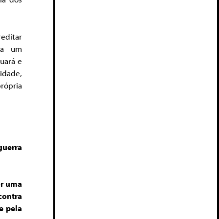
reditar
á a um
nuará e
idade,
rópria
uerra
or uma
 contra
e pela