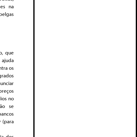
tes na
belgas
mo, que
 ajuda
ntra os
grados
unciar
preços
ios no
tão se
 bancos
 (para
ia dos