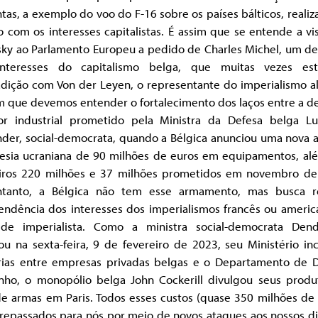
tas, a exemplo do voo do F-16 sobre os países bálticos, reali
 com os interesses capitalistas. É assim que se entende a vi
sky ao Parlamento Europeu a pedido de Charles Michel, um de
nteresses do capitalismo belga, que muitas vezes e
adição com Von der Leyen, o representante do imperialismo a
m que devemos entender o fortalecimento dos laços entre a d
or industrial prometido pela Ministra da Defesa belga Lu
der, social-democrata, quando a Bélgica anunciou uma nova a
esia ucraniana de 90 milhões de euros em equipamentos, al
iros 220 milhões e 37 milhões prometidos em novembro de
tanto, a Bélgica não tem esse armamento, mas busca re
endência dos interesses dos imperialismos francês ou americ
ide imperialista. Como a ministra social-democrata Den
u na sexta-feira, 9 de fevereiro de 2023, seu Ministério in
rias entre empresas privadas belgas e o Departamento de D
nho, o monopólio belga John Cockerill divulgou seus produ
de armas em Paris. Todos esses custos (quase 350 milhões de
repassados para nós por meio de novos ataques aos nossos di