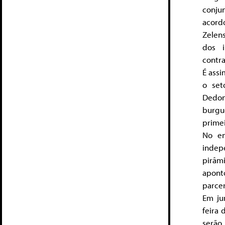
conjun
acordo
Zelen
dos i
contr
É assi
o set
Dedon
burgu
prime
No en
indep
pirâm
aponto
parce
Em ju
feira 
serão 