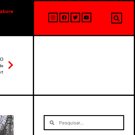
labore
MO
de
rt