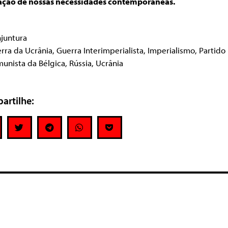
fação de nossas necessidades contemporâneas.
juntura
rra da Ucrânia
,
Guerra Interimperialista
,
Imperialismo
,
Partido
unista da Bélgica
,
Rússia
,
Ucrânia
artilhe:
e um comentário