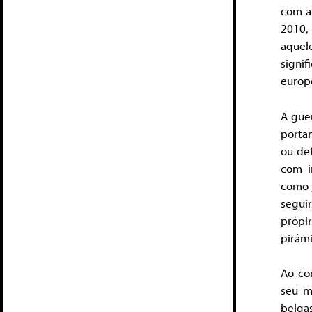
com a 
2010,
aquel
signi
europ
A gue
porta
ou de
com i
como j
segui
própi
pirâmi
Ao con
seu m
belga