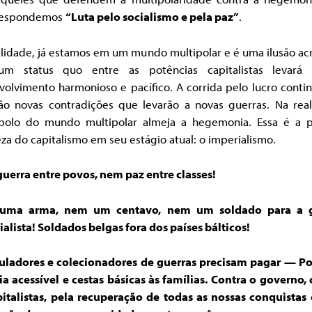
respondemos
“Luta pelo socialismo e pela paz”
.
lidade, já estamos em um mundo multipolar e é uma ilusão ac
m status quo entre as potências capitalistas levar
olvimento harmonioso e pacífico. A corrida pelo lucro conti
rão novas contradições que levarão a novas guerras. Na real
polo do mundo multipolar almeja a hegemonia. Essa é a p
za do capitalismo em seu estágio atual: o imperialismo.
uerra entre povos, nem paz entre classes!
uma arma, nem um centavo, nem um soldado para a g
alista! Soldados belgas fora dos países bálticos!
uladores e colecionadores de guerras precisam pagar — P
a acessível e cestas básicas às famílias. Contra o governo,
pitalistas, pela recuperação de todas as nossas conquistas 