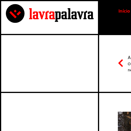
Início
A
O
n