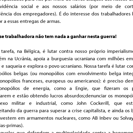
vidência social e aos nossos salários (por meio de cor
dência dos empregadores). É do interesse dos trabalhadores 
r a essas entregas de armas.
sse trabalhadora não tem nada a ganhar nesta guerra!
tarefa, na Bélgica, é lutar contra nosso próprio imperialis
vém na Ucrânia, apoia a burguesia ucraniana com milhões em
r e saqueia e explora o povo ucraniano. Nossa tarefa é lutar co
ólios belgas (ou monopólios com envolvimento belga inte
onopólios franceses, europeus ou americanos): é preciso den
nopólios de energia, como a Engie, que fizeram os 
rarem e estão obtendo lucros absurdos;denunciar os monopól
exo militar e industrial, como John Cockerill, que es
itando da guerra para superar a crise capitalista, e ainda os
nvestem em armamentos nucleares, como AB Inbev ou Solvay
as-primas).
aqueles que defendem a multipolaridade contra a hegemon