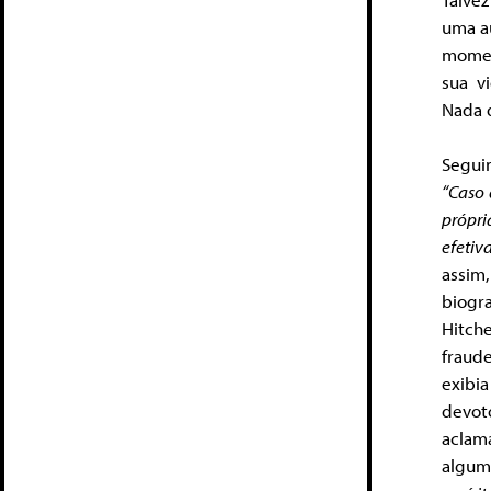
uma au
momen
sua v
Nada d
Segui
“Caso 
própr
efeti
assim
biogra
Hitch
fraude
exibia
devot
aclam
algu