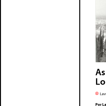
As
Lo
Lav
Por L