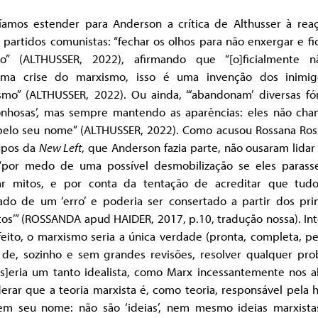
íamos estender para Anderson a crítica de Althusser à rea
 partidos comunistas: “fechar os olhos para não enxergar e f
cio” (ALTHUSSER, 2022), afirmando que “[o]ficialmente 
ma crise do marxismo, isso é uma invenção dos inimi
smo” (ALTHUSSER, 2022). Ou ainda, “‘abandonam’ diversas fó
onhosas’, mas sempre mantendo as aparências: eles não ch
 pelo seu nome” (ALTHUSSER, 2022). Como acusou Rossana Ros
upos da
New Left
, que Anderson fazia parte, não ousaram lida
 “por medo de uma possível desmobilização se eles paras
var mitos, e por conta da tentação de acreditar que tudo
tado de um ‘erro’ e poderia ser consertado a partir dos prin
tos’” (ROSSANDA apud HAIDER, 2017, p.10, tradução nossa). In
eito, o marxismo seria a única verdade (pronta, completa, pe
 de, sozinho e sem grandes revisões, resolver qualquer pro
[s]eria um tanto idealista, como Marx incessantemente nos al
erar que a teoria marxista é, como teoria, responsável pela h
 em seu nome: não são ‘ideias’, nem mesmo ideias marxista