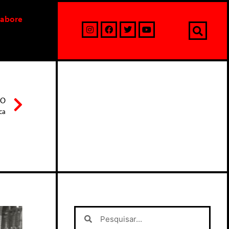
labore
MO
ca