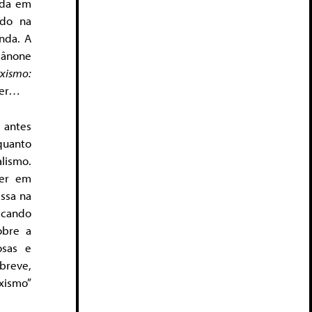
ida em
ado na
nda. A
cânone
xismo:
ser…
 antes
quanto
lismo.
ser em
essa na
icando
obre a
osas e
breve,
xismo”