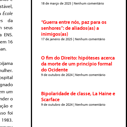
18 de março de 2025
Nenhum comentário
tável,
na
École
es da
“Guerra entre nós, paz para os
m seus
senhores”: de aliados(as) a
inimigos(as)
a ENS.
17 de janeiro de 2025
Nenhum comentário
e em 16
an.
O fim do Direito: hipóteses acerca
pijama
da morte de um princípio formal
do Ocidente
ulher.
9 de outubro de 2024
Nenhum comentário
spital
signado
 em um
Bipolaridade de classe, La Haine e
nder o
Scarface
9 de outubro de 2024
Nenhum comentário
ução e
sso foi
 1983.
creveu