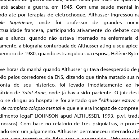
 até acabar a guerra, em 1945. Com uma saúde mental ins
ndo até por terapias de eletrochoque, Althusser ingressou 
le Supérieure
, onde foi professor de grandes nom
ectualidade francesa, participando ativamente do debate co
as e alunos, quando não estava internado na enfermaria d
amente, a biografia conturbada de Althusser atingiu seu ápic
vembro de 1980, quando estrangulou sua esposa, Hélène Rytm
ove horas da manhã quando Althusser gritava desesperado de 
pão pelos corredores da ENS, dizendo que tinha matado sua m
onta de seu histórico, foi levado imediatamente ao ho
iátrico de
Saint-Anne
, onde já havia sido paciente. O juiz de
o se dirigiu ao hospital e foi alertado que “
Althusser estava
 de completo colapso mental
e que ele era incapaz de compree
dimento legal” (JOHNSON apud ALTHUSSER, 1993, p.vi, trad
 nossos). Com base no relatório de três psiquiatras, o proce
rado sem um julgamento. Althusser permaneceu internado até
z em uma tentativa de lidar com o acontecido, Althusser es