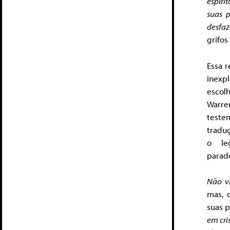
espír
suas p
desfaz
grifos
Essa 
inexp
escol
Warre
teste
tradu
o le
parad
Não vi
mas, 
suas 
em cri