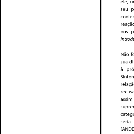
ele, 
seu p
confe
reaçã
nos p
intro
Não f
sua d
à pró
Sinto
relaçã
recus
assim
supre
categ
seria
(ANDE