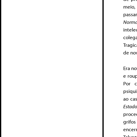
meio,
passa
Norma
intel
coleg
Tragic
de no
Era n
e rou
Por c
psiqu
ao cas
Estado
proce
grifos
encer
Talve