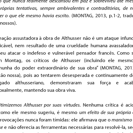
ito que nunca realmente descansou em paz e sobreviveu até me
róprias tentativas, sempre ambivalentes e contraditórias, de 
er o que ele mesmo havia escrito.
(MONTAG, 2013, p.1-2, trad
 nossos).
reação assustadora à obra de Althusser não é um ataque infun
licável, nem resultado de uma crueldade humana avassalado
heu atacar o indefeso e vulnerável pensador francês. Como 
n Montag, os críticos de Althusser (incluindo ele mesmo
munha do poder extraordinário de sua obra” (MONTAG, 2013
ção nossa), pois ao tentarem desesperada e continuamente de
gado althusseriano, demonstraram sua força e acab
oxalmente, mantendo sua obra viva.
timizemos Althusser por suas virtudes
. Nenhuma crítica é acid
como ele mesmo sugeriu, é mesmo
um efeito de sua própria
provocações nunca foram tímidas: ele afirmava que o
marxismo 
se
e não oferecia as ferramentas necessárias para resolvê-la, 