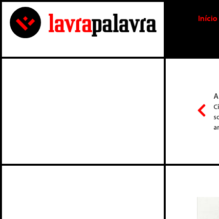
Início
A
C
s
a