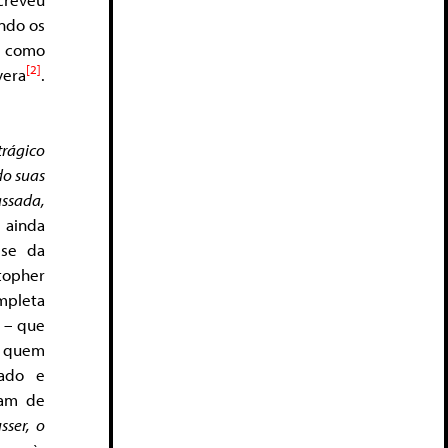
ando os
m como
[2]
vera
.
trágico
do suas
ssada,
 ainda
ise da
stopher
mpleta
t – que
ra quem
sado e
ram de
sser, o