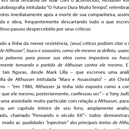
tobiografia intitulada “O Futuro Dura Muito Tempo”, relembr
tos imediatamente após a morte de sua companheira, assi
ida e obra, frequentemente descartando tudo o que escre
isso passou despercebido por seus críticos:
ndo a linha da menor resistência,
[seus] críticos podiam citar o 
de Althusser”, louco e assassino, como ele mesmo se definiu, usan
ias palavras para provar sua obra como impostora ou fraca
vamente tomando o partido de Althusser contra ele mesmo
. E
, tais figuras, desde Mark Lilla – que escreveu uma anál
fia de Althusser intitulada “Marx e Assassinato” – até Chri
ens – “em 1980, Althusser já tinha sido exposto como a co
 que ele mesmo, posteriormente, confessou ser” – e Tony Jud
 uma ansiedade muito particular com relação a Althusser, pa
ou um capítulo inteiro de seu livro, amplamente anali
ado, chamado “Pensando o século XX”– todos demonstra
m modo as
qualidades “espectrais” dos principais textos de Althu