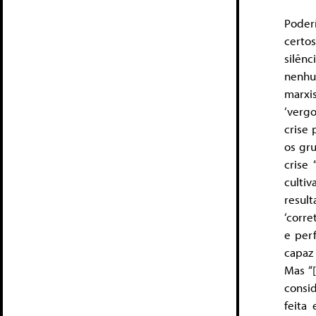
Poder
certos
silên
nenhu
marxi
‘verg
crise
os gr
crise
culti
resul
‘corre
e perf
capaz
Mas “
consid
feita