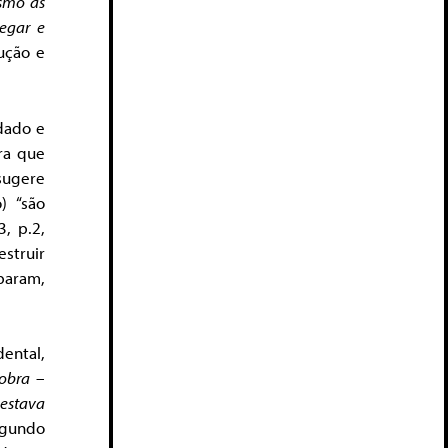
smo às
negar e
ução e
dado e
ra que
sugere
) “são
, p.2,
struir
aram,
ental,
 obra
–
estava
segundo