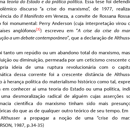
uma
teoria do Estado e da prática política
. Essa tese foi defend
olêmico discurso “a crise do marxismo”, de 1977, realiz
rência do
Il Manifesto
em Veneza, a convite de Rossana Rossa
o foi monumental: Perry Anderson (cuja interpretação virou 
[3]
aíses anglófonos
) escreveu em “
A crise da crise do mar
dução a um debate contemporâneo”
, que a declaração de Althus
oi tanto um repúdio ou um abandono total do marxismo, mas
iluição ou diminuição, permeada por um ceticismo crescente 
pria ideia de uma ruptura revolucionária com o capita
mática dessa corrente foi a crescente distância de Althus
o à herança política do materialismo histórico como tal, expr
a em conhecer aí uma teoria do Estado ou uma política, ind
 uma desmoralização radical de alguém cujas asserções s
macia científica do marxismo tinham sido mais presunç
óricas do que as de qualquer outro teórico de seu tempo. Em 
 Althusser a propagar a noção de uma “crise do mar
RSON, 1987, p.34-35)