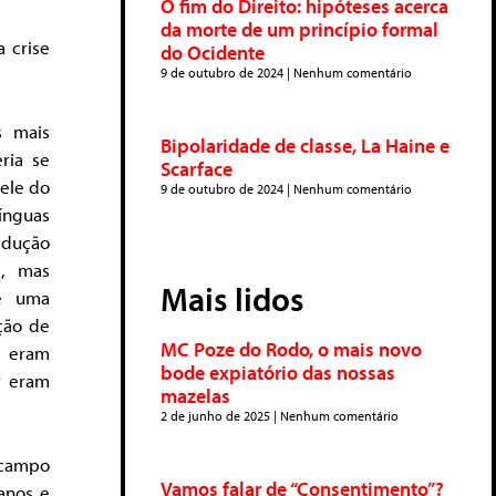
O fim do Direito: hipóteses acerca
da morte de um princípio formal
a crise
do Ocidente
9 de outubro de 2024
Nenhum comentário
s mais
Bipolaridade de classe, La Haine e
ria se
Scarface
 ele do
9 de outubro de 2024
Nenhum comentário
ínguas
radução
s, mas
Mais lidos
 e uma
ção de
MC Poze do Rodo, o mais novo
o eram
bode expiatório das nossas
r eram
mazelas
2 de junho de 2025
Nenhum comentário
 campo
Vamos falar de “Consentimento”?
anos e