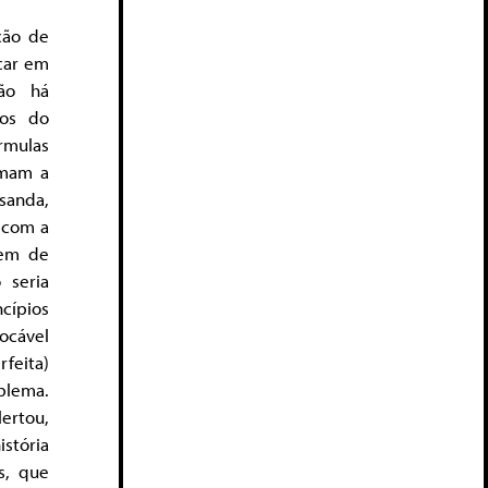
ção de
icar em
não há
gos do
rmulas
amam a
sanda,
r com a
sem de
 seria
cípios
tocável
rfeita)
blema.
ertou,
istória
s, que