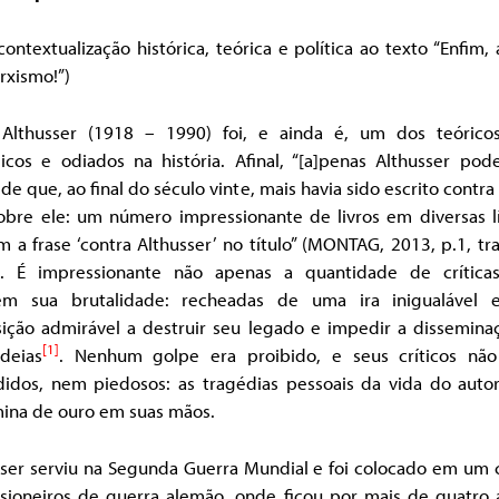
ontextualização histórica, teórica e política ao texto “Enfim, 
rxismo!”)
 Althusser (1918 – 1990) foi, e ainda é, um dos teórico
icos e odiados na história. Afinal, “[a]penas Althusser pode
de que, ao final do século vinte, mais havia sido escrito contra
obre ele: um número impressionante de livros em diversas l
 a frase ‘contra Althusser’ no título” (MONTAG, 2013, p.1, t
). É impressionante não apenas a quantidade de crítica
m sua brutalidade: recheadas de uma ira inigualável
sição admirável a destruir seu legado e impedir a dissemina
[1]
ideias
. Nenhum golpe era proibido, e seus críticos nã
idos, nem piedosos: as tragédias pessoais da vida do auto
ina de ouro em suas mãos.
sser serviu na Segunda Guerra Mundial e foi colocado em um
isioneiros de guerra alemão, onde ficou por mais de quatro 