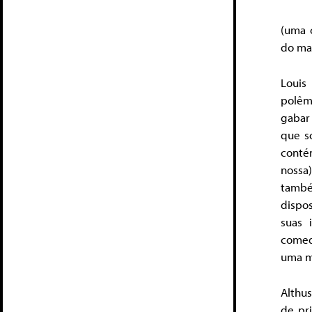
(uma c
do ma
Louis
polêm
gabar 
que s
contém
nossa
també
dispo
suas 
comed
uma m
Althu
de pr