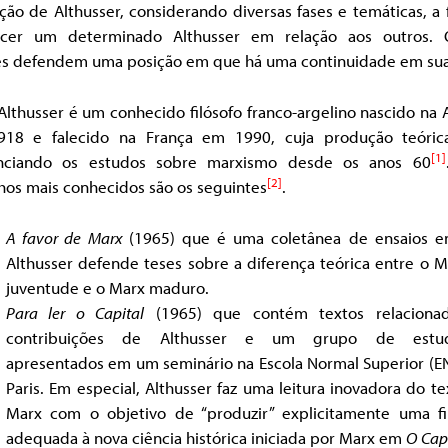
ão de Althusser, considerando diversas fases e temáticas, a
ecer um determinado Althusser em relação aos outros. 
res defendem uma posição em que há uma continuidade em sua
Althusser é um conhecido filósofo franco-argelino nascido na 
18 e falecido na França em 1990, cuja produção teóri
[1]
enciando os estudos sobre marxismo desde os anos 60
[2]
hos mais conhecidos são os seguintes
.
A favor de Marx
(1965) que é uma coletânea de ensaios 
Althusser defende teses sobre a diferença teórica entre o 
juventude e o Marx maduro.
Para ler o Capital
(1965) que contém textos relaciona
contribuições de Althusser e um grupo de estud
apresentados em um seminário na Escola Normal Superior (E
Paris. Em especial, Althusser faz uma leitura inovadora do t
Marx com o objetivo de “produzir” explicitamente uma fil
adequada à nova ciência histórica iniciada por Marx em
O
Cap