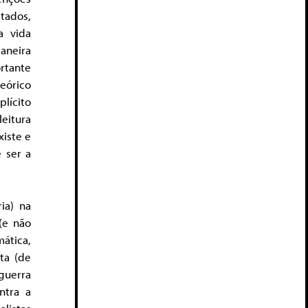
tados,
a vida
maneira
ortante
eórico
plícito
eitura
xiste e
 ser a
ia) na
 (e não
ática,
ta (de
guerra
ntra a