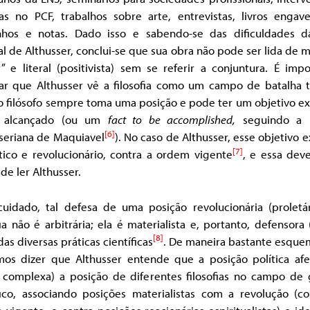
nas no PCF, trabalhos sobre arte, entrevistas, livros engave
nhos e notas. Dado isso e sabendo-se das dificuldades d
l de Althusser, conclui-se que sua obra não pode ser lida de 
r” e literal (positivista) sem se referir a conjuntura. É imp
ar que Althusser vê a filosofia como um campo de batalha t
 filósofo sempre toma uma posição e pode ter um objetivo ex
r alcançado (ou um
fact to be accomplished,
seguindo a l
[6]
sseriana de Maquiavel
). No caso de Althusser, esse objetivo e
[7]
tico e revolucionário, contra a ordem vigente
, e essa deve
de ler Althusser.
cuidado, tal defesa de uma posição revolucionária (proletár
fia não é arbitrária; ela é materialista e, portanto, defensora
[8]
 das diversas práticas científicas
. De maneira bastante esquem
os dizer que Althusser entende que a posição política afe
 complexa) a posição de diferentes filosofias no campo de 
ófico, associando posições materialistas com a revolução (co