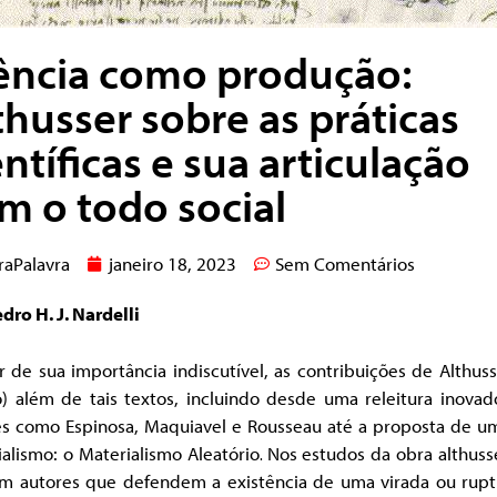
ência como produção:
thusser sobre as práticas
entíficas e sua articulação
m o todo social
raPalavra
janeiro 18, 2023
Sem Comentários
dro H. J. Nardelli
 de sua importância indiscutível, as contribuições de Althus
o) além de tais textos, incluindo desde uma releitura inovad
es como Espinosa, Maquiavel e Rousseau até a proposta de u
alismo: o Materialismo Aleatório
Nos estudos da obra althuss
.
em autores que defendem a existência de uma virada ou rupt