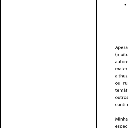
Apesar
(muit
autor
mater
althu
ou ru
temát
outr
conti
Minha
espec