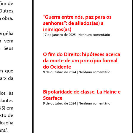
 fim de
Outros
“Guerra entre nós, paz para os
 obra.
senhores”: de aliados(as) a
inimigos(as)
Argélia
17 de janeiro de 2025
Nenhum comentário
ca vem
. Seus
O fim do Direito: hipóteses acerca
da morte de um princípio formal
do Ocidente
em que
9 de outubro de 2024
Nenhum comentário
Marx da
Bipolaridade de classe, La Haine e
dos às
Scarface
antes
9 de outubro de 2024
Nenhum comentário
NS) em
exto de
osofia
ital
.