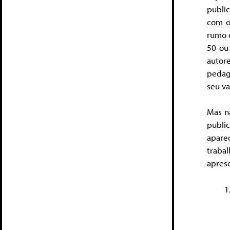
publi
com ob
rumo d
50 ou
autor
pedagó
seu va
Mas n
publi
apare
traba
aprese