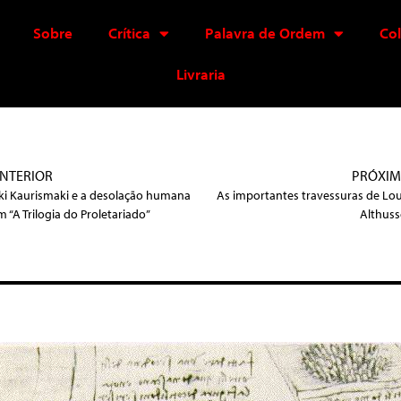
Sobre
Crítica
Palavra de Ordem
Co
Livraria
NTERIOR
PRÓXI
ki Kaurismaki e a desolação humana
As importantes travessuras de Lou
m “A Trilogia do Proletariado”
Althuss