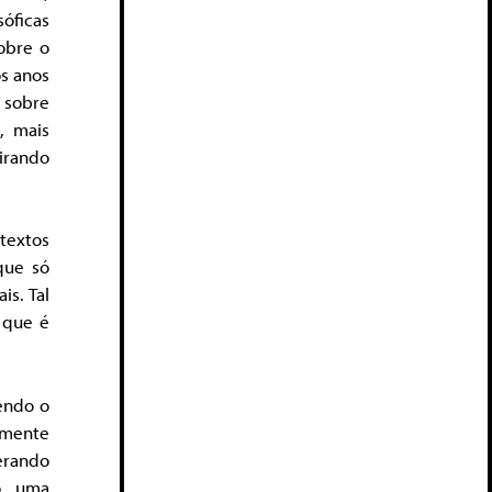
óficas
sobre o
os anos
 sobre
, mais
tirando
textos
que só
s. Tal
 que é
endo o
amente
erando
o, uma