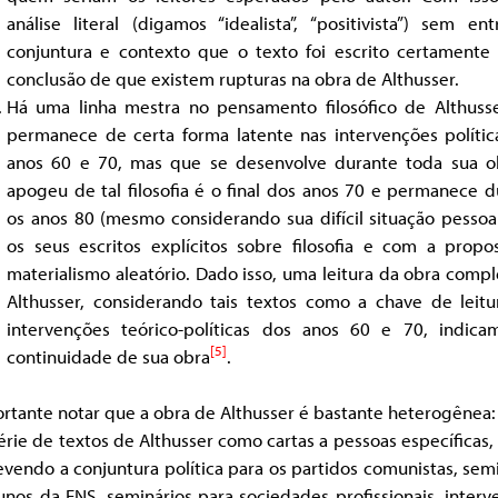
análise literal (digamos “idealista”, “positivista”) sem en
conjuntura e contexto que o texto foi escrito certamente 
conclusão de que existem rupturas na obra de Althusser.
Há uma linha mestra no pensamento filosófico de Althuss
permanece de certa forma latente nas intervenções polític
anos 60 e 70, mas que se desenvolve durante toda sua o
apogeu de tal filosofia é o final dos anos 70 e permanece 
os anos 80 (mesmo considerando sua difícil situação pessoa
os seus escritos explícitos sobre filosofia e com a propo
materialismo aleatório. Dado isso, uma leitura da obra comp
Althusser, considerando tais textos como a chave de leitu
intervenções teórico-políticas dos anos 60 e 70, indic
[5]
continuidade de sua obra
.
rtante notar que a obra de Althusser é bastante heterogênea:
rie de textos de Althusser como cartas a pessoas específicas,
vendo a conjuntura política para os partidos comunistas, sem
unos da ENS, seminários para sociedades profissionais, inter