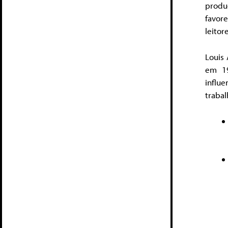
produç
favor
leito
Louis 
em 19
influ
trabal