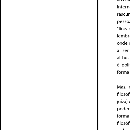
inter
rascu
pessoa
“linea
lembr
onde o
a se
althu
é polí
forma 
Mas, 
filoso
juíza)
podem
forma
filos