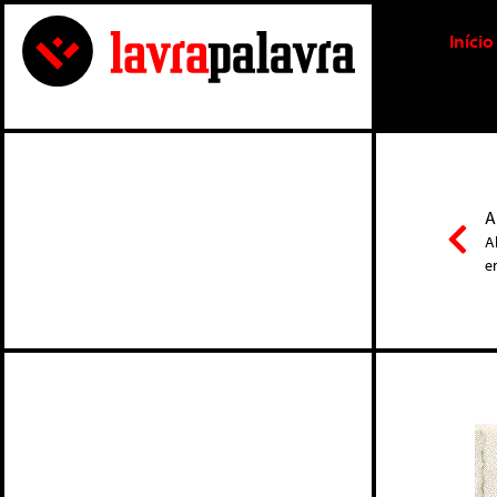
Início
A
A
e