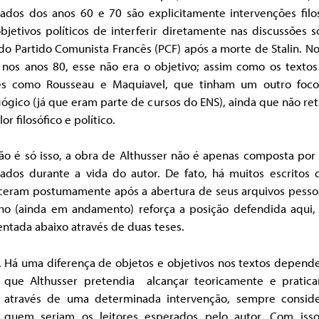
cados dos anos 60 e 70 são explicitamente intervenções filos
jetivos políticos de interferir diretamente nas discussões 
o Partido Comunista Francês (PCF) após a morte de Stalin. N
 nos anos 80, esse não era o objetivo; assim como os textos
es como Rousseau e Maquiavel, que tinham um outro foco
gico (já que eram parte de cursos do ENS), ainda que não re
lor filosófico e político.
ão é só isso, a obra de Althusser não é apenas composta por 
cados durante a vida do autor. De fato, há muitos escritos 
ceram postumamente após a abertura de seus arquivos pessoai
lho (ainda em andamento) reforça a posição defendida aqui,
ntada abaixo através de duas teses.
Há uma diferença de objetos e objetivos nos textos depend
que Althusser pretendia alcançar teoricamente e pratic
através de uma determinada intervenção, sempre consid
quem seriam os leitores esperados pelo autor. Com iss