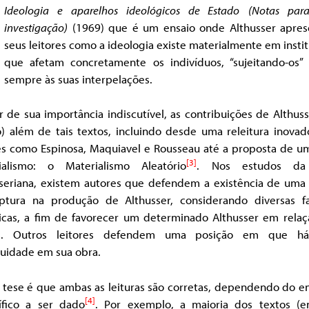
Ideologia e aparelhos ideológicos de Estado
(Notas pa
investigação)
(1969) que é um ensaio onde Althusser apres
seus leitores como a ideologia existe materialmente em insti
que afetam concretamente os indivíduos, “sujeitando-os”
sempre às suas interpelações.
 de sua importância indiscutível, as contribuições de Althus
o) além de tais textos, incluindo desde uma releitura inovad
es como Espinosa, Maquiavel e Rousseau até a proposta de u
[3]
ialismo: o Materialismo Aleatório
. Nos estudos da
sseriana, existem autores que defendem a existência de uma 
ptura na produção de Althusser, considerando diversas f
icas, a fim de favorecer um determinado Althusser em relaç
os. Outros leitores defendem uma posição em que h
nuidade em sua obra.
 tese é que ambas as leituras são corretas, dependendo do e
[4]
ífico a ser dado
. Por exemplo, a maioria dos textos (en