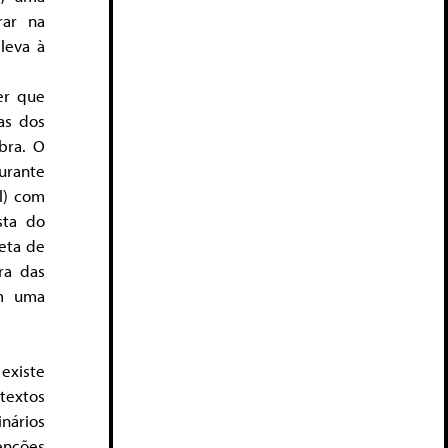
trar na
leva à
er que
as dos
bra. O
durante
l) com
sta do
leta de
ra das
am uma
 existe
 textos
inários
venções