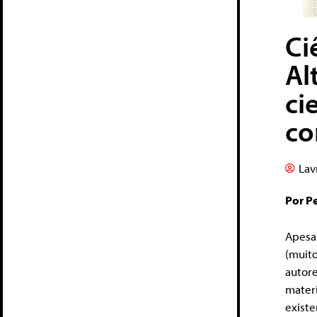
Ci
Al
ci
co
Lav
Por Pe
Apesar
(muit
autor
materi
exist