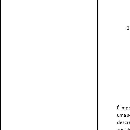
É impo
uma sé
descre
aos al