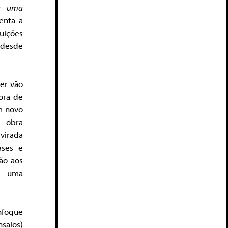
ra uma
enta a
tuições
 desde
ser vão
ora de
m novo
 obra
virada
ases e
ão aos
á uma
nfoque
saios)