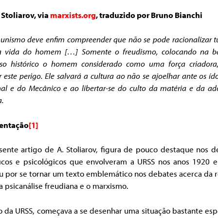
 Stoliarov, via
marxists.org
, traduzido por Bruno Bianchi
unismo deve enfim compreender que não se pode racionalizar t
a vida do homem […] Somente o freudismo, colocando na b
sso histórico o homem considerado como uma força criadora
r este perigo. Ele salvará a cultura ao não se ajoelhar ante os íd
al e do Mecânico e ao libertar-se do culto da matéria e da a
a.
entação
[1]
sente artigo de A. Stoliarov, figura de pouco destaque nos d
óficos e psicológicos que envolveram a URSS nos anos 1920 e
u por se tornar um texto emblemático nos debates acerca da r
a psicanálise freudiana e o marxismo.
o da URSS, começava a se desenhar uma situação bastante espe