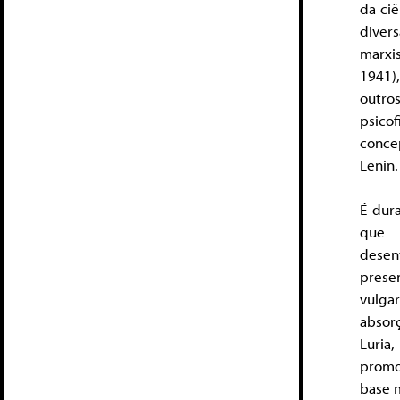
da ci
diver
marxis
1941)
outro
psico
concep
Lenin.
É dur
que 
desen
prese
vulga
absor
Luria
promo
base 