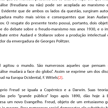
nálise (freudiana ou não) pode ser acoplada ao marxismo e
? Evidente que de ambos os lados da questão, surgiram auto
gadura muito mais sérios e consequentes que Jean Audar
rov. O resgate do presente texto possui, portanto, dois objet
te do debate sobre o freudo-marxismo nos anos 1930, e o i
bate entre Audard e Stoliarov sobre a produção intelectual
dor da envergadura de Georges Politzer.
d agitou o mundo. São numerosos aqueles que pensam
nálise mudará a face do globo”. Assim se exprime um dos disc
ud na Europa Ocidental, F. Wittels
[2]
.
prio Freud se iguala a Copérnico e a Darwin. Suas teoria
idas pelo “grande público” logo após 1890, dão hoje à 
esa um novo Evangelho. Freud, objeto de um entusiasmo ge
 às nuvens. Para numerosos social-democratas ele substituiu 