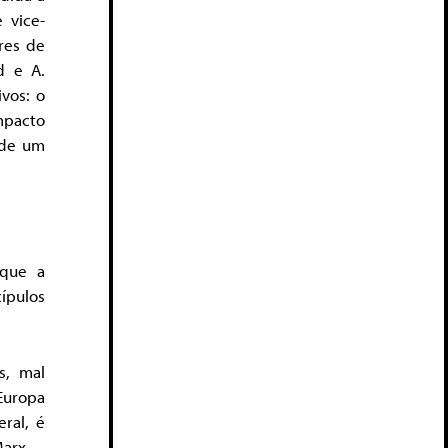
 vice-
res de
d e A.
ivos: o
mpacto
 de um
 que a
ípulos
s, mal
Europa
ral, é
Marx.