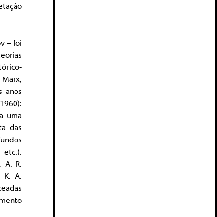
etação
v – foi
eorias
órico-
 Marx,
os anos
-1960):
va uma
ta das
fundos
 etc.).
, A. R.
, K. A.
ceadas
imento