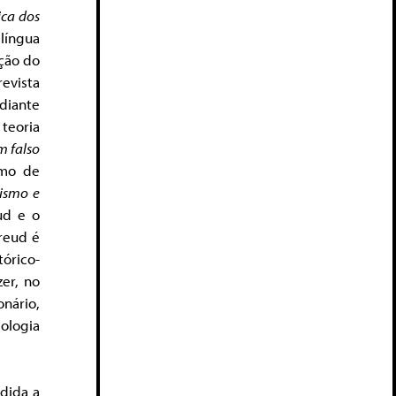
ica dos
língua
ação do
evista
 diante
teoria
m falso
smo de
lismo e
ud e o
reud é
tórico-
zer, no
nário,
iologia
dida a