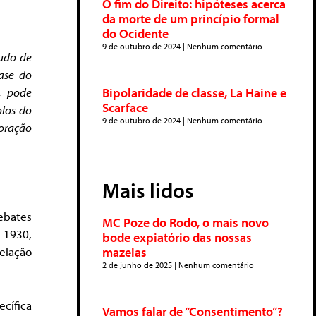
O fim do Direito: hipóteses acerca
da morte de um princípio formal
do Ocidente
9 de outubro de 2024
Nenhum comentário
udo de
ase do
Bipolaridade de classe, La Haine e
, pode
Scarface
olos do
9 de outubro de 2024
Nenhum comentário
doração
Mais lidos
ebates
MC Poze do Rodo, o mais novo
 1930,
bode expiatório das nossas
mazelas
elação
2 de junho de 2025
Nenhum comentário
cífica
Vamos falar de “Consentimento”?