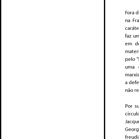
Fora d
na Fr
caráte
faz u
em de
materi
pelo 
uma e
marxi
a defe
não re
Por s
círcu
Jacqu
Georg
freud