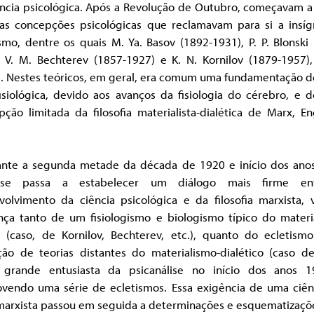
ência psicológica. Após a Revolução de Outubro, começavam a 
sas concepções psicológicas que reclamavam para si a insíg
mo, dentre os quais M. Ya. Basov (1892-1931), P. P. Blonski
, V. M. Bechterev (1857-1927) e K. N. Kornilov (1879-1957),
s. Nestes teóricos, em geral, era comum uma fundamentação d
fisiológica, devido aos avanços da fisiologia do cérebro, e 
ção limitada da filosofia materialista-dialética de Marx, E
ante a segunda metade da década de 1920 e início dos ano
se passa a estabelecer um diálogo mais firme en
volvimento da ciência psicológica e da filosofia marxista, v
nça tanto de um fisiologismo e biologismo típico do materi
r (caso, de Kornilov, Bechterev, etc.), quanto do ecletism
ção de teorias distantes do materialismo-dialético (caso de
, grande entusiasta da psicanálise no início dos anos 1
vendo uma série de ecletismos. Essa exigência de uma ciên
marxista passou em seguida a determinações e esquematizaçõ