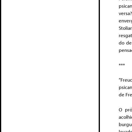
psica
versa
enver
Stolia
resga
do de
pensa
***
“Freu
psica
de Fre
O pró
acolh
burgu
levado