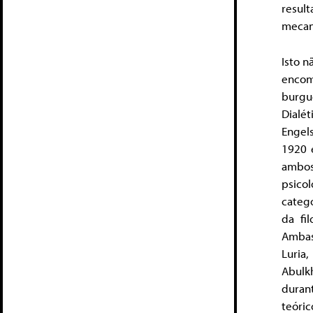
resul
mecani
Isto n
encom
burgu
Dialé
Engels
1920 e
ambos
psico
categ
da fil
Ambas,
Luria,
Abulk
duran
teóric