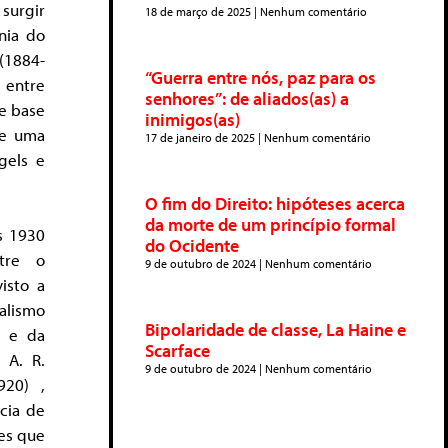
surgir
18 de março de 2025
Nenhum comentário
nia do
 (1884-
“Guerra entre nós, paz para os
 entre
senhores”: de aliados(as) a
e base
inimigos(as)
de uma
17 de janeiro de 2025
Nenhum comentário
ngels e
O fim do Direito: hipóteses acerca
da morte de um princípio formal
s 1930
do Ocidente
tre o
9 de outubro de 2024
Nenhum comentário
isto a
alismo
Bipolaridade de classe, La Haine e
o e da
Scarface
 A. R.
9 de outubro de 2024
Nenhum comentário
920) ,
cia de
es que