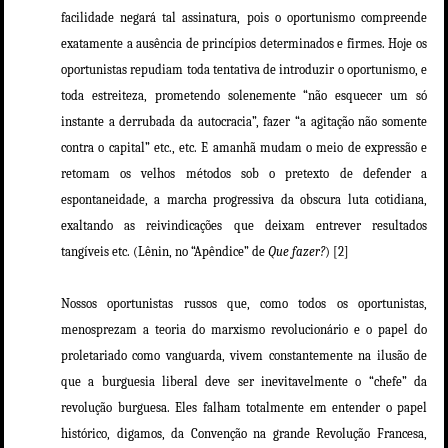
facilidade negará tal assinatura, pois o oportunismo compreende
exatamente a ausência de princípios determinados e firmes. Hoje os
oportunistas repudiam toda tentativa de introduzir o oportunismo, e
toda estreiteza, prometendo solenemente “não esquecer um só
instante a derrubada da autocracia”, fazer “a agitação não somente
contra o capital” etc., etc. E amanhã mudam o meio de expressão e
retomam os velhos métodos sob o pretexto de defender a
espontaneidade, a marcha progressiva da obscura luta cotidiana,
exaltando as reivindicações que deixam entrever resultados
tangíveis etc. (
Lênin, no “Apêndice” de
Que fazer?
) [2]
Nossos oportunistas russos que, como todos os oportunistas,
menosprezam a teoria do marxismo revolucionário e o papel do
proletariado como vanguarda, vivem constantemente na ilusão de
que a burguesia liberal deve ser inevitavelmente o “chefe” da
revolução burguesa. Eles falham totalmente em entender o papel
histórico, digamos, da Convenção na grande Revolução Francesa,