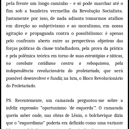
pela frente um longo caminho – e
pode marchar até o
só
fim sob
bandeira vermelha da Revolução Socialista.
a
Justamente por isso, de nada adianta tomarmos atalhos
em direção ao subjetivismo e ao moralismo, em nossa
agitação e propaganda contra o possibilismo:
é apenas
pelo confronto aberto entre as perspectivas
objetivas
das
forças políticas da classe trabalhadora, pela prova da prática
e pela polêmica teórica em torno de suas
estratégias e táticas
,
no combate cotidiano contra o reboquismo, pela
será
independência revolucionária do proletariado,
que
possível
desenvolver e fundir, na luta, o Bloco Revolucionário
do Proletariado.
PS: Recentemente,
um camarada perguntou-me
sobre a
infeliz
expressão “oportunismo ‘de esquerda’”. O camarada
queria saber onde,
na
s
obra
s
de Lênin,
o bolchevique dizia
que o “esquerdismo”
poderia
era
definido como uma variante