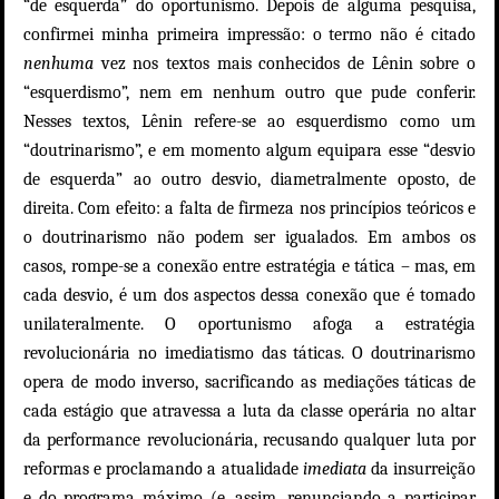
“de esquerda” do oportunismo. Depois de alguma pesquisa,
confirmei minha primeira impressão: o termo não é citado
nenhuma
vez nos textos mais conhecidos de Lênin sobre o
“esquerdismo”, nem em nenhum outro que pude conferir.
Nesses textos, Lênin refere-se ao esquerdismo como um
“doutrinarismo”, e em momento algum equipara esse “desvio
de esquerda” ao outro desvio, diametralmente oposto, de
direita.
Com efeito: a
falta de firmeza nos princípios teóricos e
o doutrinarismo não podem ser igualados. Em ambos os
casos, rompe-se a conexão entre estratégia e tática – mas, em
cada desvio, é um dos aspectos dessa
conexão
que é tomado
unilateralmente. O
oportunismo
afoga a estratégia
revolucionária no imediatismo das
táticas.
O
doutrinarismo
opera de modo inverso, sacrificando as mediações táticas de
cada estágio que atravessa a luta da classe operária no altar
da
performance revolucionária
,
recusando qualquer luta por
reformas e proclamando
a atualidade
imediata
da insurreição
e do programa máxim
o (e, assim,
renunciando a participar