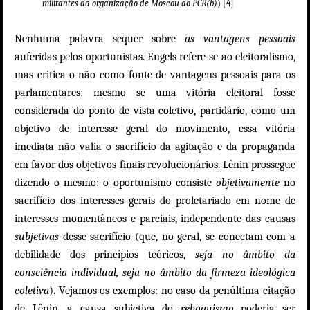
militantes da organização de Moscou do PCR(b)
) [4]
Nenhuma palavra sequer sobre
as vantagens pessoais
auferidas pelos oportunistas. Engels refere-se ao eleitoralismo,
mas critica-o não como fonte de vantagens pessoais para os
parlamentares: mesmo se uma vitória eleitoral fosse
considerada do ponto de vista coletivo, partidário, como um
objetivo de interesse geral do movimento, essa vitória
imediata não valia o sacrifício da agitação e da propaganda
em favor dos objetivos finais revolucionários. Lênin prossegue
dizendo o mesmo: o oportunismo consiste
objetivamente
no
sacrifício dos interesses gerais do proletariado em nome de
interesses momentâneos e parciais, independente das causas
subjetivas
desse sacrifício (que, no geral, se conectam com a
debilidade dos princípios teóricos,
seja no âmbito da
consciência individual, seja no âmbito da firmeza ideológica
coletiva
). Vejamos os exemplos: no caso
da penúltima citação
de Lênin
, a causa subjetiva do
reboquismo
poderia ser