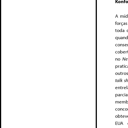
Konfo
A míd
forças
toda 
quand
conse
cober
no
Ne
prati
outro
talk 
entre
parci
membr
conco
obtev
EUA 