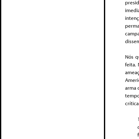
presi
imedi
inten
perma
campa
disse
Nós q
feita
ameaç
Ameri
arma d
tempo
crític