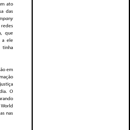
um ato
sa das
ompany
s redes
n, que
 a ele
inha
 são em
rmação
ustiça
dia. O
urando
 World
as nas