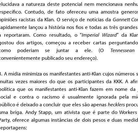
elucidava a natureza deste potencial nem mencionava nenh
específico. Contudo, de fato ofereceu uma amostra genero
opiniões racistas da Klan. O serviço de notícias da
Gannett C
rapidamente lançou a história nos fios e todas as três grande
a reportaram. Como resultado, o “
Imperial Wizard
” da Kla
gostou dos artigos, começou a receber cartas perguntando
como poderiam se juntar a ele. (O
Tennessean
t
convenientemente publicado seu endereço).
3. A mídia minimiza os manifestantes anti-Klan cujos números
muitas vezes maiores do que os participantes da KKK. A afi
política que os manifestantes anti-Klan fazem em nome da j
social e contra o racismo é usualmente ignorada pela mí
público é deixado a concluir que eles são apenas
hecklers
proc
uma briga. Andy Stapp, um ativista que é parte do Workers
Party, oferece algumas instâncias de dois pesos e duas medid
reportagens: