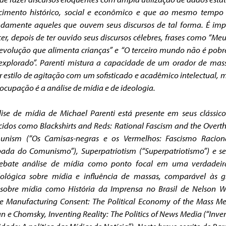
cimento histórico, social e econômico e que ao mesmo tempo
damente aqueles que ouvem seus discursos de tal forma. É imp
er, depois de ter ouvido seus discursos célebres, frases como “Me
revolução que alimenta crianças” e “O terceiro mundo não é pobre
explorado”. Parenti mistura a capacidade de um orador de ma
 estilo de agitação com um sofisticado e acadêmico intelectual, 
ocupação é a análise de mídia e de ideologia.
ise de mídia de Michael Parenti está presente em seus clássic
cidos como
Blackshirts and Reds: Rational Fascism and the Overt
unism
(“Os Camisas-negras e os Vermelhos: Fascismo Racion
bada do Comunismo”),
Superpatriotism
(“Superpatriotismo”) e se
ebate análise de mídia como ponto focal em uma verdadeir
ológica sobre mídia e influência de massas, comparável às g
 sobre mídia como
História da Imprensa no Brasil
de Nelson W
 e
Manufacturing Consent: The Political Economy of the Mass M
n e Chomsky,
Inventing Reality: The Politics of News Media
(“Inve