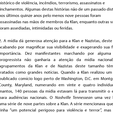
histórico de violência, incêndios, terrorismo, assassinatos e
linchamentos. Algumas destas histórias não de um passado dis
nos últimos quinze anos pelo menos nove pessoas foram
assassinadas nas mãos de membros da Klan, enquanto outras vá
foram assediadas, intimidadas ou feridas.
2. A mídia dá generosa atenção para a Klan e Nazistas, dest
acabando por magnificar sua visibilidade e exagerando sua f
importância. Dez manifestantes marchando por alguma
progressista não ganharia a atenção da mídia naciona
agrupamentos da Klan e de Nazistas deste tamanho tê
tratados como grandes notícias. Quando a Klan realizou um
publicado comício logo perto de Washington, D.C. em Mont
County, Maryland, numerando em vinte e quatro indivíd
mantos, 140 pessoas da mídia estavam lá para transmitir o 
para audiências nacionais. O
Nashville Tennessean
uma vez l
uma série de nove partes sobre a Klan. A série mencionava qu
tinha “um potencial perigoso para violência e terror”, mas