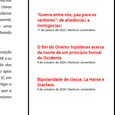
nti ele
 claras
idense
“Guerra entre nós, paz para os
arenti,
senhores”: de aliados(as) a
inimigos(as)
do uma
17 de janeiro de 2025
Nenhum comentário
nhando
O fim do Direito: hipóteses acerca
posição
da morte de um princípio formal
do Ocidente
KK e os
9 de outubro de 2024
Nenhum comentário
ido dos
do após
 (E, em
Bipolaridade de classe, La Haine e
tigo: a
Scarface
9 de outubro de 2024
Nenhum comentário
s que a
unismo