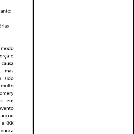
tante:
rias
e modo
orça e
 causa
l, mas
m sido
 muito
gomery
uos em
evento
ançou
e a KKK
 nunca