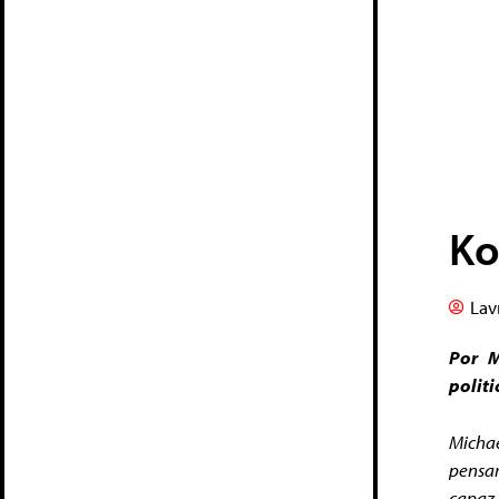
Ko
Lav
Por M
politi
Michae
pensar
capaz 