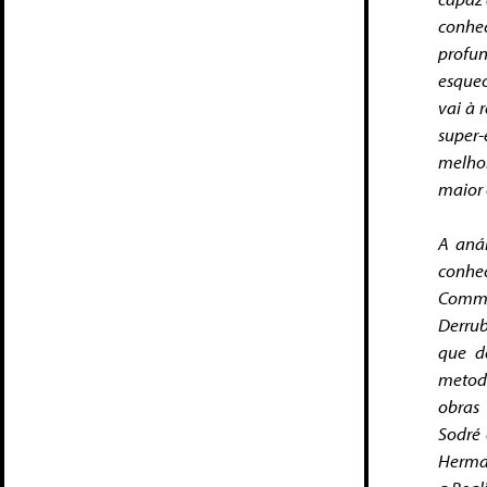
conhe
profun
esquec
vai à 
super-
melhor
maior 
A anál
conhe
Comm
Derru
que d
metod
obras
Sodré
Herma