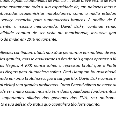
idade: A política das Mídias de Notícia”). Neste breve escrito de Pare
tra exatamente toda a sua capacidade de, em palavras retas e
ebuscadas academicistas mirabolantes, como a mídia estadun
 serviço essencial para supremacistas brancos. A análise de P
izmente, a escória mencionada, David Duke, continua sen
nalidade comum de ser vista ou mencionada, inclusive ga
ão da mídia em 2016 novamente.
eflexões continuam atuais não só se pensarmos em matéria de ex
ica gratuita, mas se analisarmos o fim de dois grupos opostos: a K
as Negras. A KKK nunca sofreu a repressão brutal que o Part
as Negras para Autodefesa sofreu. Fred Hampton foi assassina
pado em uma brutal execução a sangue frio. David Duke concorre
foi eleito) sem grandes problemas. Como Parenti afirma no breve ar
de ser muita coisa, mas ela tem duas qualidades fundamentai
 importantes aliadas dos governos dos EUA, seu anticom
nto e sua defesa do status quo capitalista tão forte quanto.