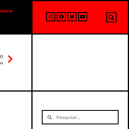
labore
MO
mo