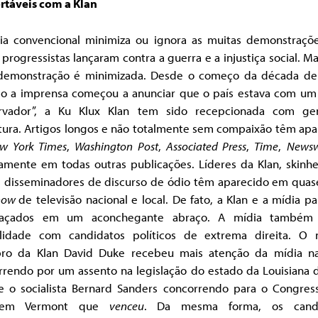
rtáveis com a Klan
ia convencional minimiza ou ignora as muitas demonstraçõ
 progressistas lançaram contra a guerra e a injustiça social. 
demonstração é minimizada. Desde o começo da década de
o a imprensa começou a anunciar que o país estava com um 
rvador”, a Ku Klux Klan tem sido recepcionada com ge
tura. Artigos longos e não totalmente sem compaixão têm apa
w York Times
,
Washington Post
,
Associated Press
,
Time
,
News
camente em todas outras publicações. Líderes da Klan, skinhe
s disseminadores de discurso de ódio têm aparecido em quas
show
de televisão nacional e local. De fato, a Klan e a mídia 
laçados em um aconchegante abraço. A mídia também
alidade com candidatos políticos de extrema direita. O n
o da Klan David Duke recebeu mais atenção da mídia na
rrendo por um assento na legislação do estado da Louisiana 
e o socialista Bernard Sanders
concorrendo para o Congres
em Vermont que
venceu
. Da mesma forma, os candi