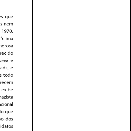
es que
Mas nem
 1970,
“clima
nerosa
recido
week
e
ads, e
e todo
parecem
 exibe
azista
cional
do que
so dos
datos