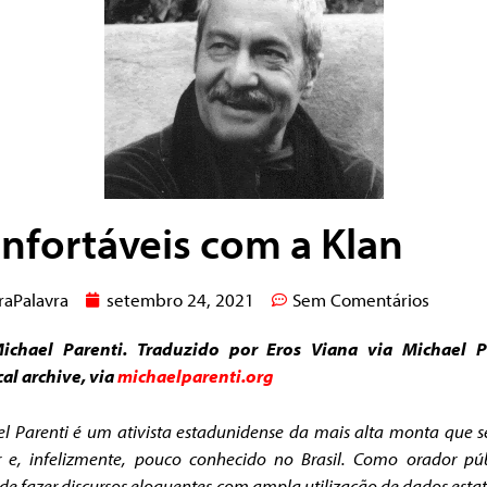
nfortáveis com a Klan
raPalavra
setembro 24, 2021
Sem Comentários
ichael Parenti. Traduzido por Eros Viana via Michael P
cal archive, via
michaelparenti.org
l Parenti é um ativista estadunidense da mais alta monta que 
 e, infelizmente, pouco conhecido no Brasil. Como orador pú
de fazer discursos eloquentes com ampla utilização de dados estatí