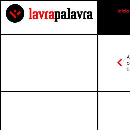
Início
A
O
li