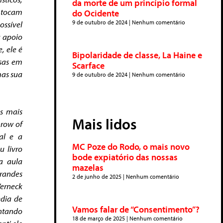
da morte de um princípio formal
 tocam
do Ocidente
9 de outubro de 2024
Nenhum comentário
ossível
u apoio
, ele é
Bipolaridade de classe, La Haine e
ssas em
Scarface
mas sua
9 de outubro de 2024
Nenhum comentário
os mais
Mais lidos
hrow of
al e a
MC Poze do Rodo, o mais novo
u livro
bode expiatório das nossas
a aula
mazelas
randes
2 de junho de 2025
Nenhum comentário
erneck
edia
de
Vamos falar de “Consentimento”?
ntando
18 de março de 2025
Nenhum comentário