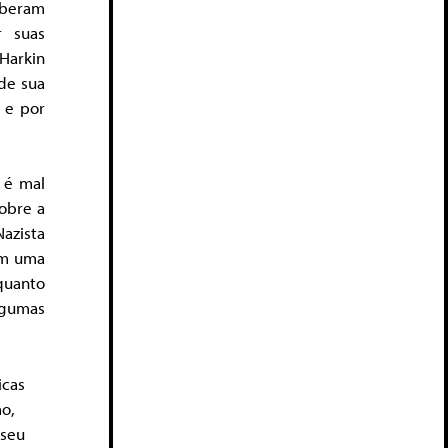
eberam
r suas
Harkin
de sua
 e por
 é mal
obre a
azista
em uma
 quanto
lgumas
icas
o,
 seu