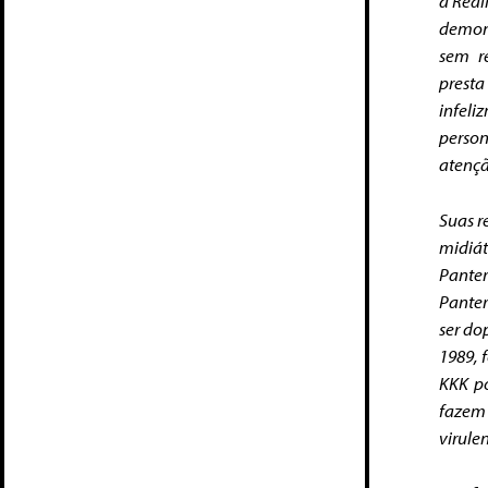
a Real
demons
sem r
presta
infel
perso
atenç
Suas r
midiát
Panter
Panter
ser do
1989, 
KKK po
fazem
virule