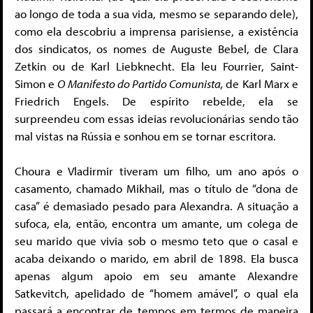
ao longo de toda a sua vida, mesmo se separando dele),
como ela descobriu a imprensa parisiense, a existência
dos sindicatos, os nomes de Auguste Bebel, de Clara
Zetkin ou de Karl Liebknecht. Ela leu Fourrier, Saint-
Simon e
O Manifesto do Partido Comunista,
de Karl Marx e
Friedrich Engels. De espírito rebelde, ela se
surpreendeu com essas ideias revolucionárias sendo tão
mal vistas na Rússia e sonhou em se tornar escritora.
Choura e Vladirmir tiveram um filho, um ano após o
casamento, chamado Mikhail, mas o título de “dona de
casa” é demasiado pesado para Alexandra. A situação a
sufoca, ela, então, encontra um amante, um colega de
seu marido que vivia sob o mesmo teto que o casal e
acaba deixando o marido, em abril de 1898. Ela busca
apenas algum apoio em seu amante Alexandre
Satkevitch, apelidado de “homem amável”, o qual ela
passará a encontrar de tempos em termos de maneira