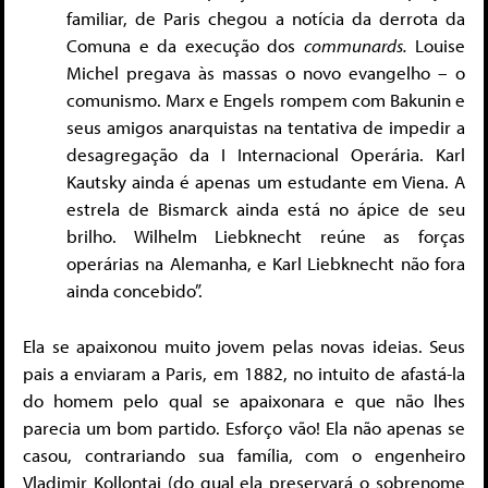
familiar, de Paris chegou a notícia da derrota da
Comuna e da execução dos
communards.
Louise
Michel pregava às massas o novo evangelho – o
comunismo. Marx e Engels rompem com Bakunin e
seus amigos anarquistas na tentativa de impedir a
desagregação da I Internacional Operária. Karl
Kautsky ainda é apenas um estudante em Viena. A
estrela de Bismarck ainda está no ápice de seu
brilho. Wilhelm Liebknecht reúne as forças
operárias na Alemanha, e Karl Liebknecht não fora
ainda concebido”.
Ela se apaixonou muito jovem pelas novas ideias. Seus
pais a enviaram a Paris, em 1882, no intuito de afastá-la
do homem pelo qual se apaixonara e que não lhes
parecia um bom partido. Esforço vão! Ela não apenas se
casou, contrariando sua família, com o engenheiro
Vladimir Kollontai (do qual ela preservará o sobrenome