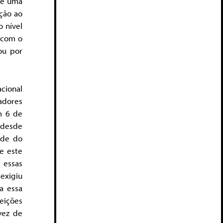
 de uma
ção ao
 nível
 com o
ou por
cional
adores
m 6 de
desde
sde do
ue este
 essas
xigiu
a essa
eições
vez de