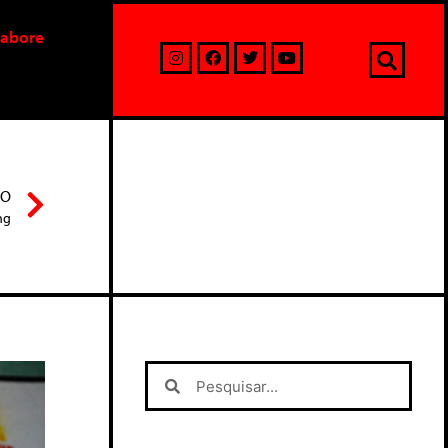
labore
MO
ng