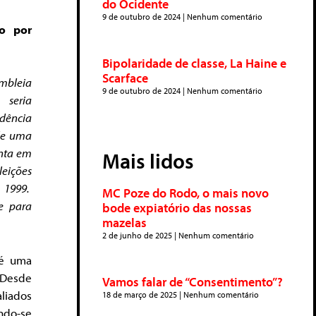
do Ocidente
9 de outubro de 2024
Nenhum comentário
do por
Bipolaridade de classe, La Haine e
Scarface
mbleia
9 de outubro de 2024
Nenhum comentário
 seria
idência
de uma
inta em
Mais lidos
eições
 1999.
MC Poze do Rodo, o mais novo
e para
bode expiatório das nossas
mazelas
2 de junho de 2025
Nenhum comentário
 é uma
 Desde
Vamos falar de “Consentimento”?
liados
18 de março de 2025
Nenhum comentário
ndo-se