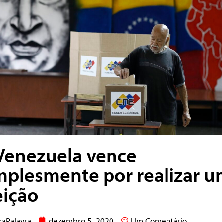
Venezuela vence
mplesmente por realizar 
eição
raPalavra
dezembro 5, 2020
Um Comentário