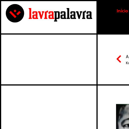
Início
A
K