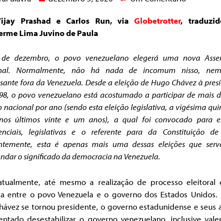
Vijay Prashad e Carlos Run, via
Globetrotter
, traduzi
erme Lima Juvino de Paula
de dezembro, o povo venezuelano elegerá uma nova Asse
nal. Normalmente, não há nada de incomum nisso, nem
ssante fora da Venezuela. Desde a eleição de Hugo Chávez à pres
98, o povo venezuelano está acostumado a participar de mais 
o nacional por ano (sendo esta eleição legislativa, a vigésima qu
 nos últimos vinte e um anos), a qual foi convocado para el
denciais, legislativas e o referente para da Constituição de
ntemente, esta é apenas mais uma dessas eleições que serv
ndar o significado da democracia na Venezuela.
atualmente, até mesmo a realização de processo eleitoral
ta entre o povo Venezuela e o governo dos Estados Unidos.
hávez se tornou presidente, o governo estadunidense e seus a
entado desestabilizar o governo venezuelano, inclusive vale