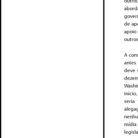
outro(
abord
gover
de ap
apoio
outros
A con
antes
deve 
deze
Washi
início
seria
alega
nenhu
mídia
legis