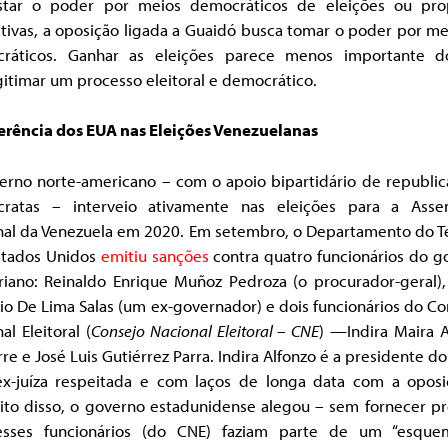
star o poder por meios democráticos de eleições ou pro
ativas, a oposição ligada a Guaidó busca tomar o poder por m
ráticos. Ganhar as eleições parece menos importante 
itimar um processo eleitoral e democrático.
ferência dos EUA nas Eleições Venezuelanas
erno norte-americano – com o apoio bipartidário de republic
ratas – interveio ativamente nas eleições para a Asse
nal da Venezuela em 2020. Em setembro, o Departamento do T
stados Unidos
emitiu sanções
contra quatro funcionários do g
ariano: Reinaldo Enrique Muñoz Pedroza (o procurador-geral),
o De Lima Salas (um ex-governador) e dois funcionários do C
al Eleitoral (
Consejo Nacional Eleitoral – CNE
) —Indira Maira A
rre e José Luis Gutiérrez Parra. Indira Alfonzo é a presidente d
x-juíza respeitada e com laços de longa data com a oposi
ito disso, o governo estadunidense alegou – sem fornecer pr
sses funcionários (do CNE) faziam parte de um “esqu