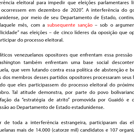
erência eleitoral para impedir que eleições parlamentares l
s ocorressem em dezembro de 2020”. A interferência do g
unidense, por meio de seu Departamento de Estado, contin
 daquele mês, com a
subsequente sanção
– sob o argumen
licidade” nas eleições – de cinco líderes da oposição que o
rticipar do processo eleitoral.
líticos venezuelanos opositores que enfrentam essa pressão
shington também enfrentam uma base social desconte
uela, que vem lutando contra essa política de abstenção e bo
s dos membros desses partidos opositores processaram seus l
ndo que eles participassem do processo eleitoral do próxim
bro. Tal atitude demonstra, por parte do povo bolivarian
isfação da “estratégia de atrito” promovida por Guaidó e 
ssão ao Departamento de Estado estadunidense.
r de toda a interferência estrangeira, participaram das el
uelanas mais de 14.000 (catorze mil) candidatos e 107 organi