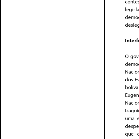
conte
legisl
democ
desleg
Inter
O gov
democ
Nacio
dos E
boliv
Eugeni
Nacion
Izagui
uma e
despe
que e