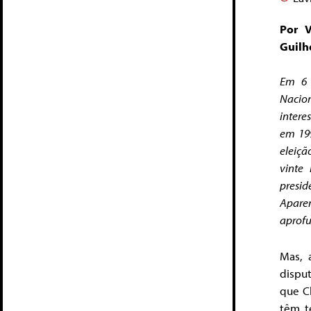
Por 
Guilh
Em 6 
Nacio
intere
em 19
eleiçã
vinte
presi
Apare
aprofu
Mas, 
dispu
que C
têm t