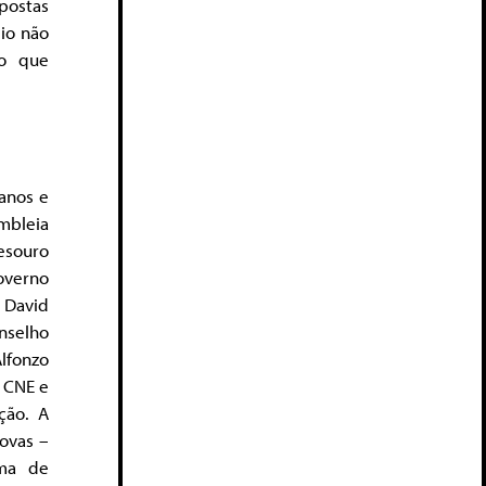
postas
eio não
do que
anos e
mbleia
esouro
overno
 David
onselho
lfonzo
o CNE e
ção. A
ovas –
ema de