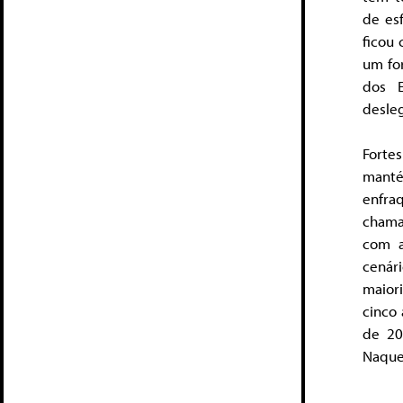
de es
ficou 
um fo
dos E
desleg
Fortes
manté
enfra
chama
com a
cenári
maior
cinco 
de 20
Naquel