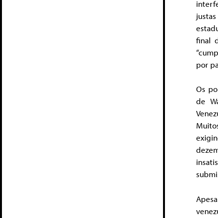
interf
justa
estad
final
“cump
por pa
Os po
de Wa
Venez
Muito
exigi
dezem
insat
submi
Apesa
venez