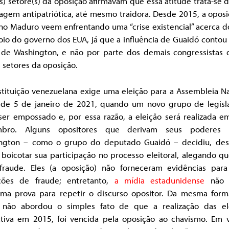
s) setore(s) da oposição afirmavam que essa atitude trata-se
agem antipatriótica, até mesmo traidora. Desde 2015, a oposi
no Maduro veem enfrentando uma “crise existencial” acerca do
oio do governo dos EUA, já que a influência de Guaidó contou
 de Washington, e não por parte dos demais congressistas 
 setores da oposição.
stituição venezuelana exige uma eleição para a Assembleia Na
 de 5 de janeiro de 2021, quando um novo grupo de legisl
ser empossado e, por essa razão, a eleição será realizada e
mbro. Alguns opositores que derivam seus poderes 
ngton – como o grupo do deputado Guaidó – decidiu, de
, boicotar sua participação no processo eleitoral, alegando q
 fraude. Eles (a oposição) não forneceram evidências para
ções de fraude; entretanto,
a mídia estadunidense
não e
ma prova para repetir o discurso opositor. Da mesma form
 não abordou o simples fato de que a realização das el
lativa em 2015, foi vencida pela oposição ao chavismo. Em 