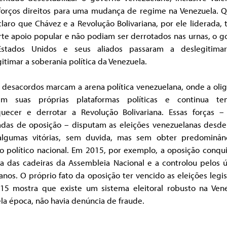
forços direitos para uma mudança de regime na Venezuela. 
claro que Chávez e a Revolução Bolivariana, por ele liderada,
rte apoio popular e não podiam ser derrotados nas urnas, o g
stados Unidos e seus aliados passaram a deslegitima
itimar a soberania política da Venezuela.
 desacordos marcam a arena política venezuelana, onde a oli
m suas próprias plataformas políticas e continua te
quecer e derrotar a Revolução Bolivariana. Essas forças –
das de oposição – disputam as eleições venezuelanas desde
lgumas vitórias, sem duvida, mas sem obter predominân
o político nacional. Em 2015, por exemplo, a oposição conqu
ia das cadeiras da Assembleia Nacional e a controlou pelos ú
anos. O próprio fato da oposição ter vencido as eleições legis
15 mostra que existe um sistema eleitoral robusto na Vene
a época, não havia denúncia de fraude.