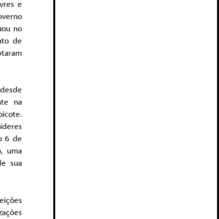
ivres e
overno
uou no
to de
ptaram
 desde
nte na
icote.
íderes
o 6 de
o, uma
de sua
eições
zações