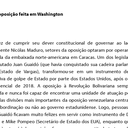
posição feita em Washington
z de cumprir seu dever constitucional de governar ao l
dente Nicólas Maduro, setores da oposição optaram por opera
la da embaixada norte-americana em Caracas. Um dos legisla
utado Juan Guaidó (que havia conquistado sua cadeira parla
Estado de Vargas), transformou-se em um instrumento 
iva de golpe de Estado por parte dos Estados Unidos, após o
dencial de 2018. A oposição à Revolução Bolivariana semp
da e nunca foi capaz de encontrar uma unidade de atuação po
as divisões mais importantes da oposição venezuelana centra
ubordinação ou não ao governo estadunidense. Logo, pessoa
Guaidó ficavam muito felizes em servir como instrumento de 
 e Mike Pompeo (Secretário de Estado dos EUA), enquanto qu