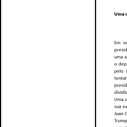
Uma o
Em ve
presi
uma a
o dep
pelo 
tentat
presi
dividi
Uma d
sua s
Juan 
Trump