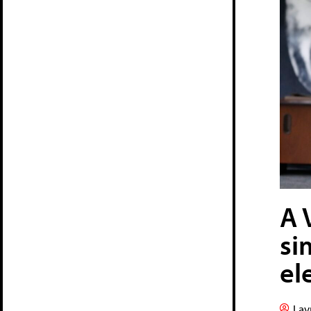
A 
si
el
Lav