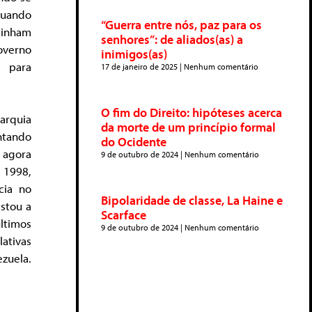
Quando
“Guerra entre nós, paz para os
 tinham
senhores”: de aliados(as) a
overno
inimigos(as)
r para
17 de janeiro de 2025
Nenhum comentário
O fim do Direito: hipóteses acerca
garquia
da morte de um princípio formal
ntando
do Ocidente
 agora
9 de outubro de 2024
Nenhum comentário
 1998,
cia no
Bipolaridade de classe, La Haine e
istou a
Scarface
ltimos
9 de outubro de 2024
Nenhum comentário
lativas
zuela.