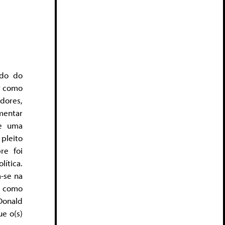
ado do
r como
dores,
mentar
de uma
 pleito
re foi
lítica.
-se na
s como
Donald
e o(s)