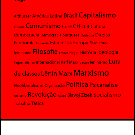
Capitalismo
Brasil
América Latina
Althusser
Comunismo
Crítica
Crise
Cultura
Cinema
democracia
Direito
Democracia burguesa
Dialética
Economia
Europa
Estado
Fascismo
EUA
Esquerda
Filosofia
Ideologia
História
feminismo
Hegel
França
Luta
Karl Marx
Internacional
Lacan
leninismo
Imperialismo
Marxismo
Lênin
Marx
de classes
Política
Psicanalise
Neoliberalismo
Organização
Revolução
Socialismo
Slavoj Zizek
racismo
Rússia
Tática
Trabalho