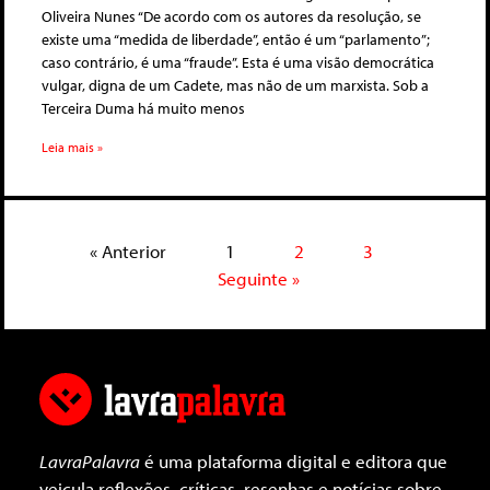
Oliveira Nunes “De acordo com os autores da resolução, se
existe uma “medida de liberdade”, então é um “parlamento”;
caso contrário, é uma “fraude”. Esta é uma visão democrática
vulgar, digna de um Cadete, mas não de um marxista. Sob a
Terceira Duma há muito menos
Leia mais »
« Anterior
1
2
3
Seguinte »
LavraPalavra
é uma plataforma digital e editora que
veicula reflexões, críticas, resenhas e notícias sobre