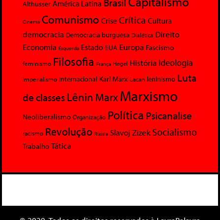
Capitalismo
Brasil
América Latina
Althusser
Comunismo
Crítica
Crise
Cultura
Cinema
democracia
Direito
Democracia burguesa
Dialética
Economia
Europa
Estado
Fascismo
EUA
Esquerda
Filosofia
Ideologia
História
feminismo
Hegel
França
Luta
Karl Marx
Internacional
Lacan
leninismo
Imperialismo
Marxismo
Lênin
Marx
de classes
Política
Psicanalise
Neoliberalismo
Organização
Revolução
Socialismo
Slavoj Zizek
racismo
Rússia
Tática
Trabalho