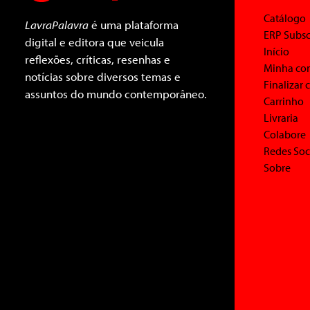
Catálogo
LavraPalavra
é uma plataforma
ERP Subsc
digital e editora que veicula
Início
reflexões, críticas, resenhas e
Minha co
notícias sobre diversos temas e
Finalizar
assuntos do mundo contemporâneo.
Carrinho
Livraria
Colabore
Redes Soc
Sobre