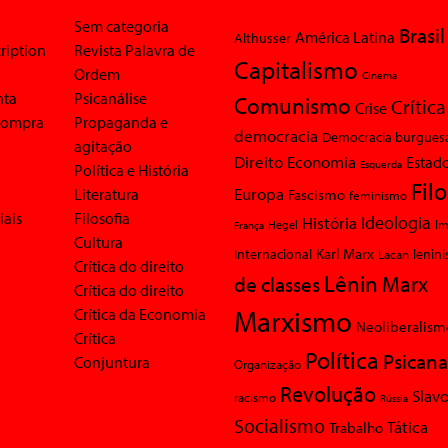
Sem categoria
Brasil
América Latina
Althusser
ription
Revista Palavra de
Capitalismo
Ordem
Cinema
nta
Psicanálise
Comunismo
Crítica
Crise
 compra
Propaganda e
democracia
Democracia burgues
agitação
Economia
Direito
Estad
Esquerda
Política e História
Fil
Europa
Literatura
Fascismo
feminismo
iais
Filosofia
Ideologia
História
Im
Hegel
França
Cultura
Karl Marx
Internacional
Lacan
lenin
Crítica do direito
Lênin
Marx
de classes
Crítica do direito
Marxismo
Crítica da Economia
Neoliberalism
Crítica
Política
Psicana
Conjuntura
Organização
Revolução
Slavo
racismo
Rússia
Socialismo
Tática
Trabalho