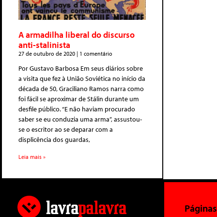
A armadilha liberal do discurso
anti-stalinista
27 de outubro de 2020
1 comentário
Por Gustavo Barbosa Em seus diários sobre
a visita que fez à União Soviética no início da
década de 50, Graciliano Ramos narra como
foi fácil se aproximar de Stálin durante um
desfile público. “E não haviam procurado
saber se eu conduzia uma arma”, assustou-
se o escritor ao se deparar com a
displicência dos guardas,
Leia mais »
Páginas