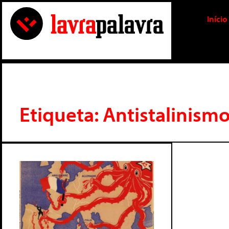
Início
Etiqueta: Antistalinism