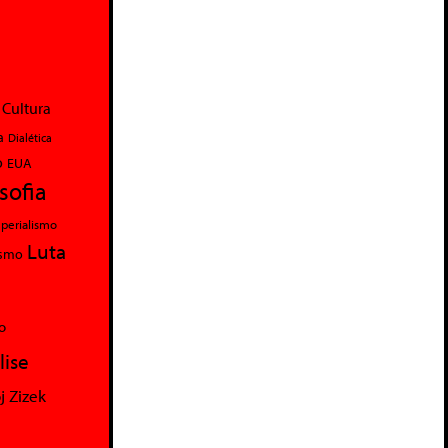
Cultura
a
Dialética
o
EUA
osofia
perialismo
Luta
ismo
o
lise
j Zizek