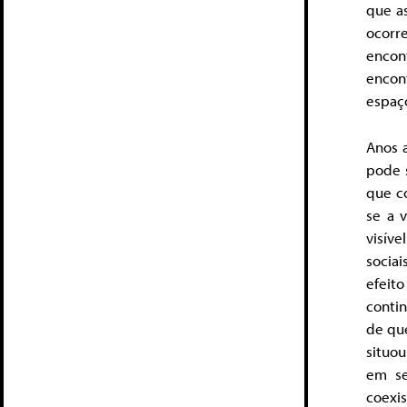
que a
ocorr
encont
encon
espaço
Anos a
pode 
que c
se a 
visíve
socia
efeit
conti
de que
situou
em se
coexis