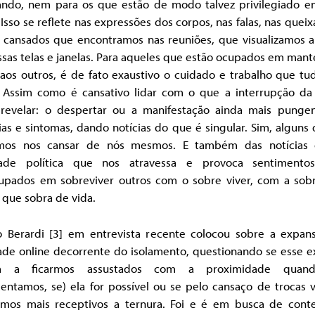
lando, nem para os que estão de modo talvez privilegiado e
 Isso se reflete nas expressões dos corpos, nas falas, nas queix
s cansados que encontramos nas reuniões, que visualizamos a 
sas telas e janelas. Para aqueles que estão ocupados em mant
 aos outros, é de fato exaustivo o cuidado e trabalho que tu
 Assim como é cansativo lidar com o que a interrupção da 
revelar: o despertar ou a manifestação ainda mais punge
ias e sintomas, dando notícias do que é singular. Sim, alguns
os nos cansar de nós mesmos. E também das notícias
dade política que nos atravessa e provoca sentimento
upados em sobreviver outros com o sobre viver, com a sobr
 que sobra de vida.
o Berardi [3] em entrevista recente colocou sobre a expan
dade online decorrente do isolamento, questionando se esse e
ria a ficarmos assustados com a proximidade quand
entamos, se) ela for possível ou se pelo cansaço de trocas v
emos mais receptivos a ternura. Foi e é em busca de cont