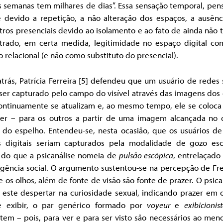
s semanas tem milhares de dias”. Essa sensação temporal, pen
e devido a repetição, a não alteração dos espaços, a ausênc
ros presenciais devido ao isolamento e ao fato de ainda não
trado, em certa medida, legitimidade no espaço digital c
 relacional (e não como substituto do presencial).
trás, Patrícia Ferreira [5] defendeu que um usuário de redes 
ser capturado pelo campo do visível através das imagens dos 
ontinuamente se atualizam e, ao mesmo tempo, ele se coloca 
ver – para os outros a partir de uma imagem alcançada no
l do espelho. Entendeu-se, nesta ocasião, que os usuários d
is digitais seriam capturados pela modalidade de gozo esc
o do que a psicanálise nomeia de
pulsão escópica
, entrelaçado
ngência social. O argumento sustentou-se na percepção de Fre
 os olhos, além de fonte de visão são fonte de prazer. O psica
 este despertar na curiosidade sexual, indicando prazer em 
 exibir, o par genérico formado por
voyeur
e
exibicionis
tem – pois, para ver e para ser visto são necessários ao men