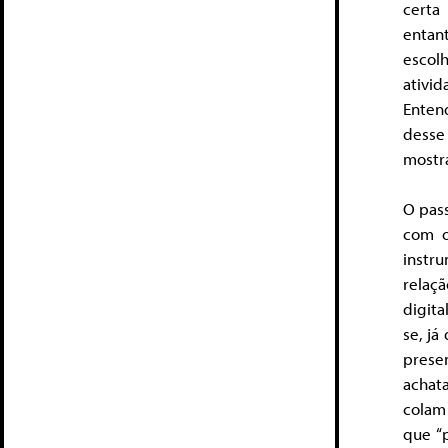
certa
entan
escol
ativi
Entend
desse
mostr
O pass
com o
instr
relaçã
digita
se, já
prese
achat
colam
que “