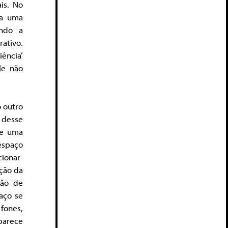
is. No
ia uma
endo a
ativo.
iência’
le não
o outro
 desse
me uma
 espaço
cionar-
ação da
ção de
aço se
fones,
parece