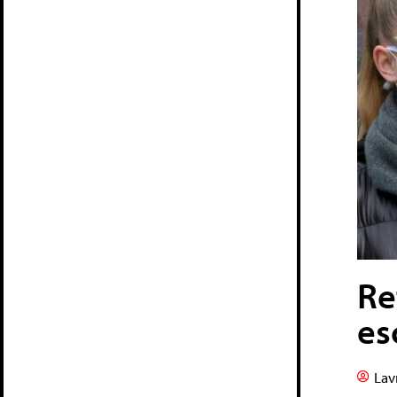
Re
es
Lav