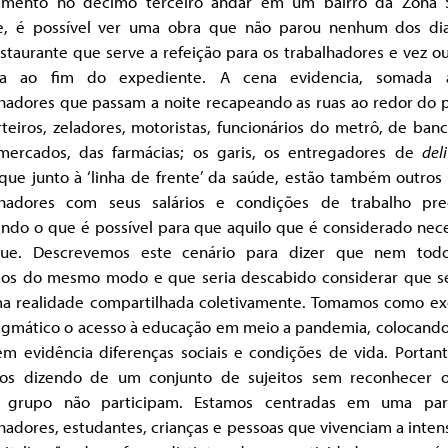
amento no décimo terceiro andar em um bairro da Zona 
e, é possível ver uma obra que não parou nenhum dos di
staurante que serve a refeição para os trabalhadores e vez o
ja ao fim do expediente. A cena evidencia, somada
lhadores que passam a noite recapeando as ruas ao redor do p
teiros, zeladores, motoristas, funcionários do metrô, de ban
mercados, das farmácias; os garis, os entregadores de
del
 que junto à ‘linha de frente’ da saúde, estão também outros
lhadores com seus salários e condições de trabalho prec
ando o que é possível para que aquilo que é considerado nec
nue. Descrevemos este cenário para dizer que nem tod
dos do mesmo modo e que seria descabido considerar que se
a realidade compartilhada coletivamente. Tomamos como e
igmático o acesso à educação em meio a pandemia, colocando
em evidência diferenças sociais e condições de vida. Portant
os dizendo de um conjunto de sujeitos sem reconhecer 
 grupo não participam. Estamos centradas em uma pa
hadores, estudantes, crianças e pessoas que vivenciam a inte