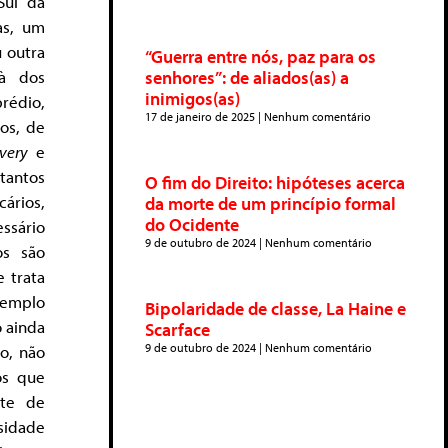
Sul da
as, um
u outra
“Guerra entre nós, paz para os
 à dos
senhores”: de aliados(as) a
inimigos(as)
rédio,
17 de janeiro de 2025
Nenhum comentário
cos, de
ivery
e
 tantos
O fim do Direito: hipóteses acerca
ários,
da morte de um princípio formal
do Ocidente
essário
9 de outubro de 2024
Nenhum comentário
os são
 trata
xemplo
Bipolaridade de classe, La Haine e
 ainda
Scarface
9 de outubro de 2024
Nenhum comentário
o, não
os que
rte de
nsidade