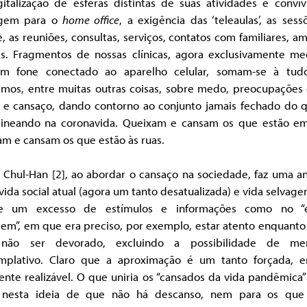
gitalização de esferas distintas de suas atividades e convív
agem para o
home office
, a exigência das ‘teleaulas’, as ses
e, as reuniões, consultas, serviços, contatos com familiares, a
s. Fragmentos de nossas clínicas, agora exclusivamente me
m fone conectado ao aparelho celular, somam-se à tudo
amos, entre muitas outras coisas, sobre medo, preocupações
o e cansaço, dando contorno ao conjunto jamais fechado do q
lineando na coronavida. Queixam e cansam os que estão em
m e cansam os que estão às ruas.
 Chul-Han [2], ao abordar o cansaço na sociedade, faz uma an
vida social atual (agora um tanto desatualizada) e vida selvag
e um excesso de estímulos e informações como no “
gem”, em que era preciso, por exemplo, estar atento enquanto
não ser devorado, excluindo a possibilidade de me
mplativo. Claro que a aproximação é um tanto forçada, 
ente realizável. O que uniria os “cansados da vida pandêmica”
 nesta ideia de que não há descanso, nem para os que