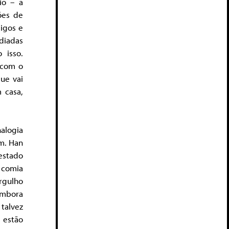
io – a
sões de
migos e
diadas
 isso.
 com o
ue vai
 casa,
alogia
em. Han
estado
 comia
rgulho
embora
 talvez
 estão