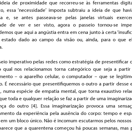
 ideia de proximidade que recorreu-se às ferramentas digita
to, essa ‘necessidade’ imposta subtraiu a ideia de que hav
ha e, se antes passeava-se pelas janelas virtuais exerc
dade de ver e ser visto, agora o passeio tornou-se imper
emos que aqui a angústia entra em cena junto à certa ‘insufic
 estado dado ao campo da visão ou, ainda, para o que e
a.
eio imperativo pelas redes como estratégia de presentificar 
 qual nos relacionamos torna categórico que seja a partir
umento – o aparelho celular, o computador – que se legiti
o. É necessário que presentifiquemos o outro a partir desse
l, numa espécie de empatia mental, que torna exaustivo rela
 que toda e qualquer relação se faz a partir de uma imaginariz
nça do outro [4]. Essa imaginarização provoca uma sensa
amento da experiência pela ausência do corpo: tempo e esp
 em um bloco único. Não é incomum escutarmos pelos nossos 
parece que a quarentena começou há poucas semanas, mas 