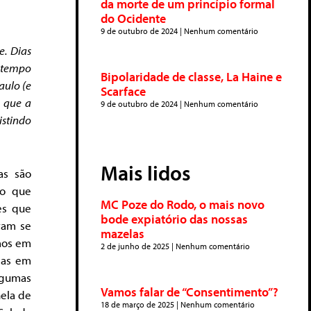
da morte de um princípio formal
do Ocidente
9 de outubro de 2024
Nenhum comentário
e. Dias
l tempo
Bipolaridade de classe, La Haine e
aulo (e
Scarface
 que a
9 de outubro de 2024
Nenhum comentário
istindo
Mais lidos
as são
ão que
MC Poze do Rodo, o mais novo
es que
bode expiatório das nossas
ram se
mazelas
mos em
2 de junho de 2025
Nenhum comentário
ias em
algumas
Vamos falar de “Consentimento”?
nela de
18 de março de 2025
Nenhum comentário