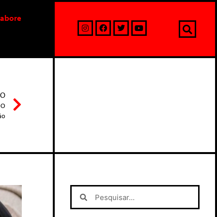
labore
MO
 O
ão