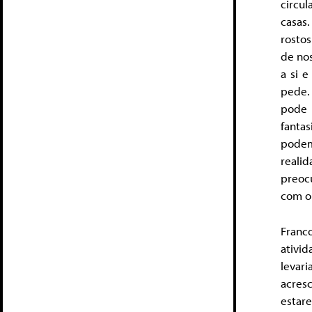
circu
casas.
rosto
de nos
a si e
pede.
pode 
fantas
podem
reali
preoc
com o
Franc
ativi
leva
acresc
estar