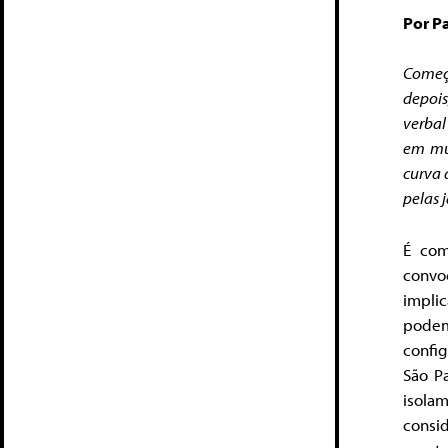
Por Pa
Começa
depois
verbal
em mu
curva 
pelas 
É com
convo
impli
podem
confi
São P
isolam
consi