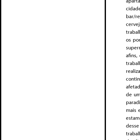
apart
cidad
bar/re
cerve
traba
os por
super
afins,
traba
realiz
conti
afeta
de um
parad
mais 
estam
desse
trabal