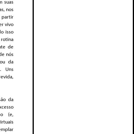
m suas
as, nos
partir
er vivo
do isso
rotina
nte de
 de nós
 ou da
s. Uns
evida,
são da
xcesso
o (e,
irtuais
emplar