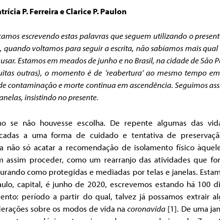
trícia P. Ferreira e Clarice P. Paulon
mos escrevendo estas palavras que seguem utilizando o present
, quando voltamos para seguir a escrita, não sabíamos mais qua
 usar. Estamos em meados de junho e no Brasil, na cidade de São P
itas outras), o momento é de ‘reabertura’ ao mesmo tempo em
de contaminação e morte continua em ascendência. Seguimos ass
janelas, insistindo no presente.
o se não houvesse escolha. De repente algumas das vid
cadas a uma forma de cuidado e tentativa de preservaç
ca não só acatar a recomendação de isolamento físico àquel
 assim proceder, como um rearranjo das atividades que fo
gurando como protegidas e mediadas por telas e janelas. Esta
aulo, capital, é junho de 2020, escrevemos estando há 100 d
ento: período a partir do qual, talvez já possamos extrair 
derações sobre os modos de vida na
coronavida
[1]. De uma ja