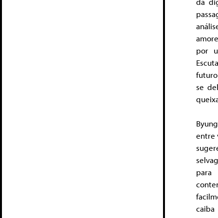
da di
pass
anális
amore
por u
Escut
futur
se de
queixa
Byung
entre 
suger
selva
para 
conte
facilm
caiba