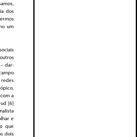
samos,
ia dos
 termos
omo um
sociais
outros
– dar-
 campo
e redes
ópico,
 com a
ud [6]
nalista
olhar e
ta
que
os dois