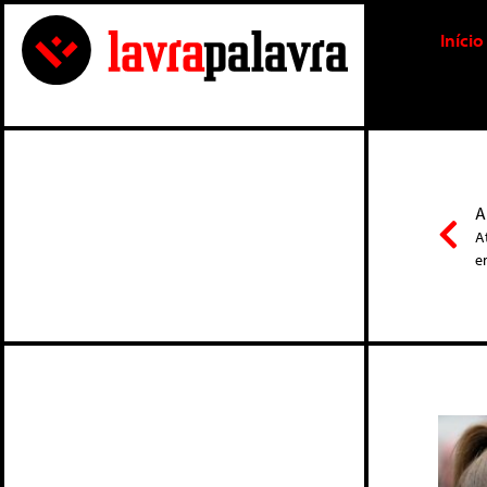
Início
A
A
e