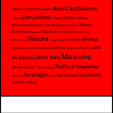
Capitalismo
Brasil
América Latina
Althusser
Comunismo
Crítica
Crise
Cultura
Cinema
democracia
Direito
Democracia burguesa
Dialética
Economia
Europa
Estado
Fascismo
EUA
Esquerda
Filosofia
Ideologia
História
feminismo
Hegel
França
Luta
Karl Marx
Internacional
Lacan
leninismo
Imperialismo
Marxismo
Lênin
Marx
de classes
Política
Psicanalise
Neoliberalismo
Organização
Revolução
Socialismo
Slavoj Zizek
racismo
Rússia
Tática
Trabalho