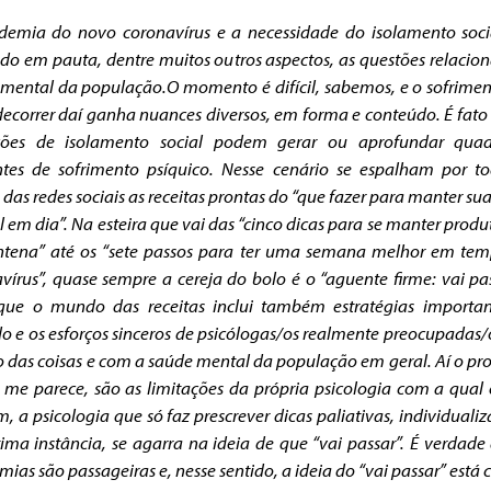
demia do novo coronavírus e a necessidade do isolamento soci
do em pauta, dentre muitos outros aspectos, as questões relacio
 mental da população.
O momento é difícil, sabemos, e o sofrime
ecorrer daí ganha nuances diversos, em forma e conteúdo. É fato
ções de isolamento social podem gerar ou aprofundar quad
ntes de sofrimento psíquico. Nesse cenário se espalham por t
 das redes sociais as receitas prontas do “que fazer para manter su
 em dia”. Na esteira que vai das “cinco dicas para se manter produ
ntena” até os “sete passos para ter uma semana melhor em tem
vírus”, quase sempre a cereja do bolo é o “aguente firme: vai pas
 que o mundo das receitas inclui também estratégias importan
o e os esforços sinceros de psicólogas/os realmente preocupadas
 das coisas e com a saúde mental da população em geral. Aí o p
 me parece, são as limitações da própria psicologia com a qual 
, a psicologia que só faz prescrever dicas paliativas, individualiz
ima instância, se agarra na ideia de que “vai passar”. É verdade
ias são passageiras e, nesse sentido, a ideia do “vai passar” está c