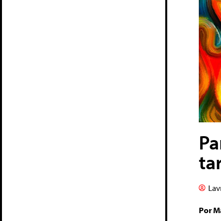
Pa
ta
Lav
Por M