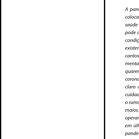
A pan
coloca
saúde
pode d
condi
existe
cantos
mental
quare
corona
claro
cuidad
o rumo
maior,
operam
em últ
pandem