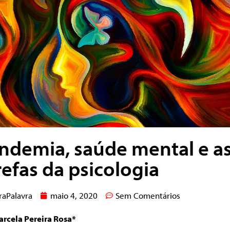
ndemia, saúde mental e a
refas da psicologia
raPalavra
maio 4, 2020
Sem Comentários
arcela Pereira Rosa*