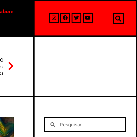
labore
MO
os
os