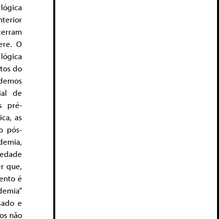
lógica
erior
cerram
ere. O
lógica
tos do
odemos
ial de
s pré-
ca, as
o pós-
demia,
edade
r que,
ento é
demia”
sado e
dos não