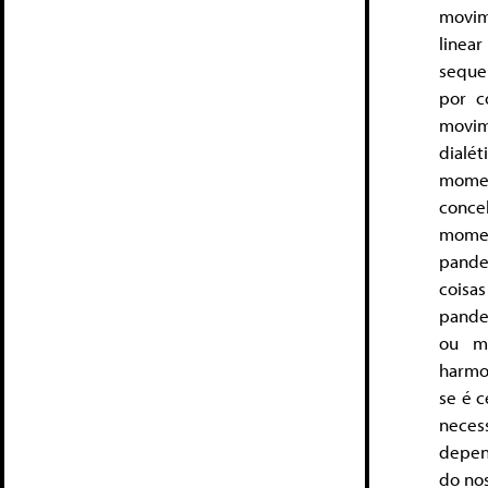
movim
line
seque
por c
movim
dialé
momen
conce
momen
pande
coisa
pande
ou m
harmo
se é 
neces
depen
do nos