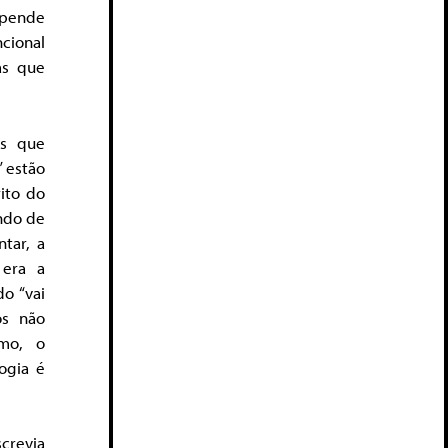
epende
cional
as que
os que
” estão
ito do
ndo de
tar, a
 era a
do “vai
os não
smo, o
ogia é
screvia