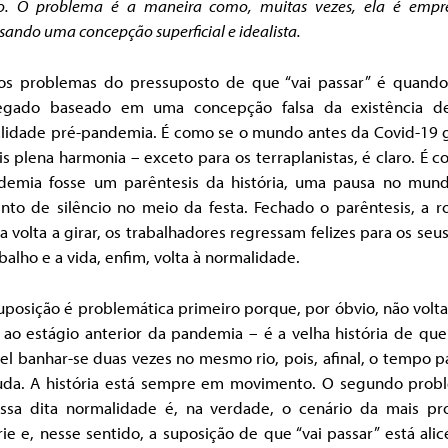
ro. O problema é a maneira como, muitas vezes, ela é empr
sando uma concepção superficial e idealista.
s problemas do pressuposto de que “vai passar” é quando
gado baseado em uma concepção falsa da existência 
lidade pré-pandemia. É como se o mundo antes da Covid-19 g
s plena harmonia – exceto para os terraplanistas, é claro. É 
demia fosse um parêntesis da história, uma pausa no mun
to de silêncio no meio da festa. Fechado o parêntesis, a r
ia volta a girar, os trabalhadores regressam felizes para os seus
balho e a vida, enfim, volta à normalidade.
uposição é problemática primeiro porque, por óbvio, não vol
 ao estágio anterior da pandemia – é a velha história de que
el banhar-se duas vezes no mesmo rio, pois, afinal, o tempo p
uda. A história está sempre em movimento. O segundo prob
ssa dita normalidade é, na verdade, o cenário da mais pr
ie e, nesse sentido, a suposição de que “vai passar” está ali