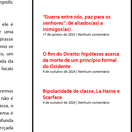
egada,
“Guerra entre nós, paz para os
senhores”: de aliados(as) a
 ele é
inimigos(as)
de uma
17 de janeiro de 2025
Nenhum comentário
irasse
como se
O fim do Direito: hipóteses acerca
do, um
da morte de um princípio formal
oda da
do Ocidente
 locais
9 de outubro de 2024
Nenhum comentário
taremos
Bipolaridade de classe, La Haine e
Scarface
 não é
9 de outubro de 2024
Nenhum comentário
assa, o
lema é
ofunda
cerçada