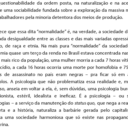
questionabilidade da ordem posta, na naturalização e na ace
de uma sociabilidade fundada sobre a exploração da massiva 
rabalhadores pela minoria detentora dos meios de produção.
ece que essa dita “normalidade” é, na verdade, a sociedade d
nda desigualdade entre as classes e das mais variadas opress
o, de raça e etnia. Na mais pura “normalidade” da sociedad
mia quase um terço da renda no Brasil estava concentrada na
mais rico da população, uma mulher morria a cada 7 horas ví
icídio, a cada 16 horas ocorria uma morte por homofobia e 7
as de assassinato no país eram negras – pra ficar só em 
los. A psicologia que não problematiza essa realidade e, m
so, anseia em voltar a ela, é, sem dúvidas, uma psicologia bu
ionista, estéril, idealista e ineficaz. É a psicologia – ou 
logias – a serviço da manutenção do
status quo,
que nega a rea
eta e a história, naturaliza a barbárie gerada pelo capital
iza uma sociedade harmoniosa que só existe nas propagan
rina.