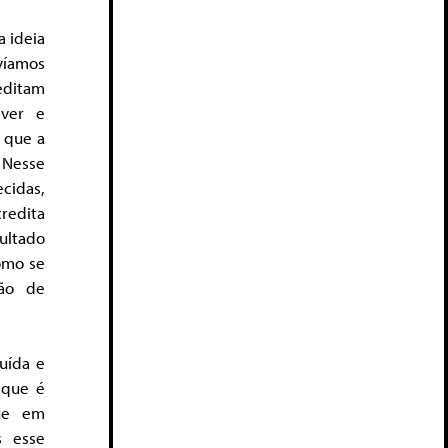
a ideia
víamos
editam
ever e
a que a
 Nesse
cidas,
credita
ultado
como se
ção de
uída e
 que é
gue em
s esse