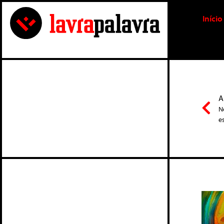
Início
A
N
e