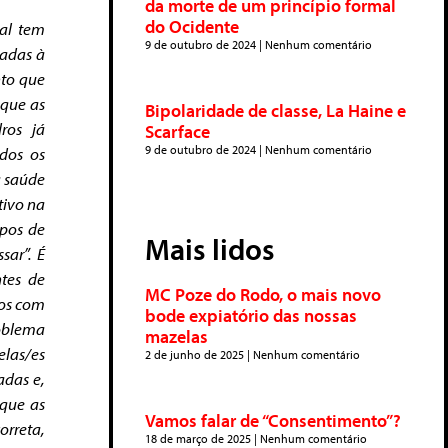
da morte de um princípio formal
do Ocidente
al tem
9 de outubro de 2024
Nenhum comentário
nadas à
nto que
 que as
Bipolaridade de classe, La Haine e
ros já
Scarface
9 de outubro de 2024
Nenhum comentário
odos os
a saúde
tivo na
pos de
Mais lidos
sar”. É
tes de
MC Poze do Rodo, o mais novo
/os com
bode expiatório das nossas
roblema
mazelas
elas/es
2 de junho de 2025
Nenhum comentário
adas e,
 que as
Vamos falar de “Consentimento”?
orreta,
18 de março de 2025
Nenhum comentário