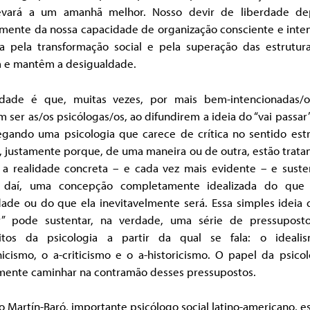
evará a um amanhã melhor. Nosso devir de liberdade d
amente da nossa capacidade de organização consciente e inten
ta pela transformação social e pela superação das estrutur
 e mantêm a desigualdade.
dade é que, muitas vezes, por mais bem-intencionadas/
 ser as/os psicólogas/os, ao difundirem a ideia do “vai passar
gando uma psicologia que carece de crítica no sentido estr
, justamente porque, de uma maneira ou de outra, estão trata
 a realidade concreta – e cada vez mais evidente – e susten
r daí, uma concepção completamente idealizada do que
ade ou do que ela inevitavelmente será. Essa simples ideia 
r” pode sustentar, na verdade, uma série de pressupost
citos da psicologia a partir da qual se fala: o ideali
icismo, o a-criticismo e o a-historicismo. O papel da psicol
mente caminhar na contramão desses pressupostos.
o Martín-Baró, importante psicólogo social latino-americano, e