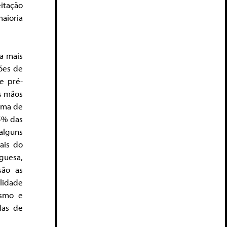
itação
maioria
a mais
ões de
e pré-
s mãos
tima de
5% das
alguns
ais do
rguesa,
são as
lidade
ismo e
das de