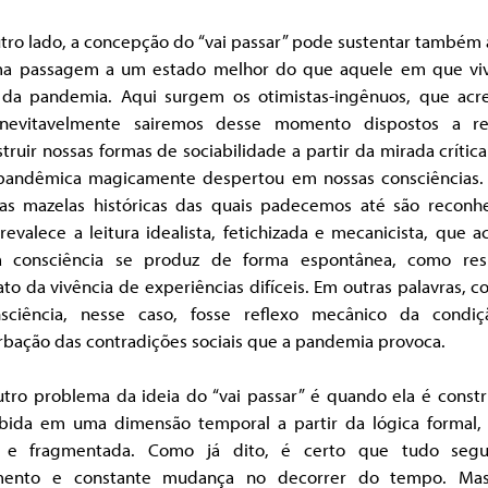
tro lado, a concepção do “vai passar” pode sustentar também 
a passagem a um estado melhor do que aquele em que vi
 da pandemia. Aqui surgem os otimistas-ingênuos, que acr
nevitavelmente sairemos desse momento dispostos a r
truir nossas formas de sociabilidade a partir da mirada crític
 pandêmica magicamente despertou em nossas consciências.
 as mazelas históricas das quais padecemos até são reconhe
evalece a leitura idealista, fetichizada e mecanicista, que a
 consciência se produz de forma espontânea, como res
to da vivência de experiências difíceis. Em outras palavras, 
sciência, nesse caso, fosse reflexo mecânico da condi
rbação das contradições sociais que a pandemia provoca.
tro problema da ideia do “vai passar” é quando ela é constr
bida em uma dimensão temporal a partir da lógica formal,
r e fragmentada. Como já dito, é certo que tudo se
ento e constante mudança no decorrer do tempo. Ma