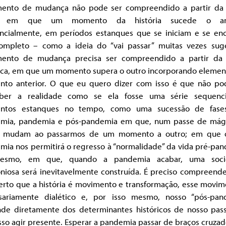
ento de mudança não pode ser compreendido a partir da 
ar em que um momento da história sucede o ant
ncialmente, em períodos estanques que se iniciam e se en
ompleto – como a ideia do “vai passar” muitas vezes sug
ento de mudança precisa ser compreendido a partir da 
tica, em que um momento supera o outro incorporando elemen
to anterior. O que eu quero dizer com isso é que não p
ber a realidade como se ela fosse uma série sequenc
tos estanques no tempo, como uma sucessão de fase
mia, pandemia e pós-pandemia em que, num passe de mági
s mudam ao passarmos de um momento a outro; em que 
mia nos permitirá o regresso à “normalidade” da vida pré-pan
esmo, em que, quando a pandemia acabar, uma soci
niosa será inevitavelmente construída. É preciso compreende
certo que a história é movimento e transformação, esse movim
sariamente dialético e, por isso mesmo, nosso “pós-pan
de diretamente dos determinantes históricos de nosso pas
so agir presente. Esperar a pandemia passar de braços cruza