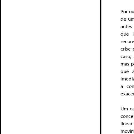
Por ou
de um
antes
que i
recons
crise
caso,
mas pr
que a
imedia
a con
exace
Um ou
conce
linea
movim