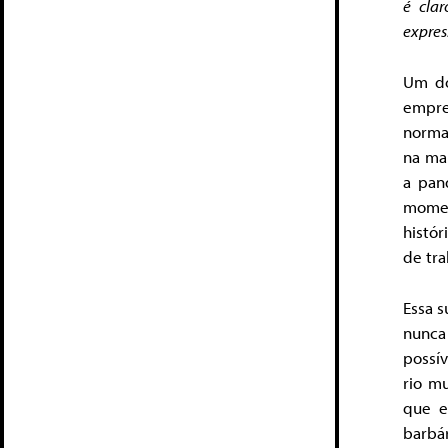
é cla
expres
Um do
empre
norma
na mai
a pan
momen
histór
de tra
Essa s
nunca
possív
rio m
que e
barbár