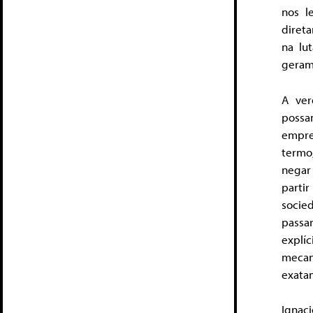
nos l
diret
na lu
geram
A ver
possam
empre
termo
negar
parti
socied
passa
explí
mecan
exata
Ignaci