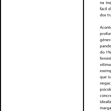
na in
fácil 
dos t
Acont
profu
gêner
pande
do 1% 
femin
vítim
exemp
que is
negac
psico
concr
ideal
marga