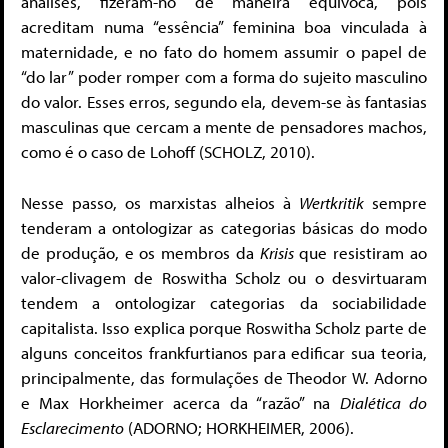
análises, fizeram-no de maneira equívoca, pois
acreditam numa “essência” feminina boa vinculada à
maternidade, e no fato do homem assumir o papel de
“do lar” poder romper com a forma do sujeito masculino
do valor. Esses erros, segundo ela, devem-se às fantasias
masculinas que cercam a mente de pensadores machos,
como é o caso de Lohoff (SCHOLZ, 2010).
Nesse passo, os marxistas alheios à
Wertkritik
sempre
tenderam a ontologizar as categorias básicas do modo
de produção, e os membros da
Krisis
que resistiram ao
valor-clivagem de Roswitha Scholz ou o desvirtuaram
tendem a ontologizar categorias da sociabilidade
capitalista. Isso explica porque Roswitha Scholz parte de
alguns conceitos frankfurtianos para edificar sua teoria,
principalmente, das formulações de Theodor W. Adorno
e Max Horkheimer acerca da “razão” na
Dialética do
Esclarecimento
(ADORNO; HORKHEIMER, 2006).