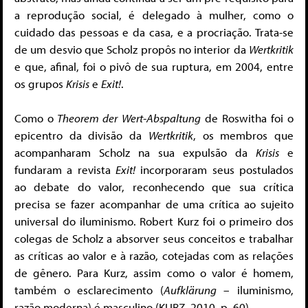
a reprodução social, é delegado à mulher, como o
cuidado das pessoas e da casa, e a procriação. Trata-se
de um desvio que Scholz propôs no interior da
Wertkritik
e que, afinal, foi o pivô de sua ruptura, em 2004, entre
os grupos
Krisis
e
Exit!
.
Como o
Theorem der
Wert-Abspaltung
de Roswitha foi o
epicentro da divisão da
Wertkritik
, os membros que
acompanharam Scholz na sua expulsão da
Krisis
e
fundaram a revista
Exit!
incorporaram seus postulados
ao debate do valor, reconhecendo que sua crítica
precisa se fazer acompanhar de uma crítica ao sujeito
universal do iluminismo. Robert Kurz foi o primeiro dos
colegas de Scholz a absorver seus conceitos e trabalhar
as críticas ao valor e à razão, cotejadas com as relações
de gênero. Para Kurz, assim como o valor é homem,
também o esclarecimento (
Aufklärung
– iluminismo,
razão moderna) é masculino (KURZ, 2010, p. 60).