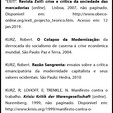
“EXIT!”.
Revista
Exit
!: crise e crítica da sociedade das
mercadorias
[
online
]. Lisboa, 2007, não paginado.
Disponível em: http://www.obeco-
online.org/exit_projecto_teorico.htm. Acesso em: 12
jan.2019.
KURZ, Robert.
O Colapso da Modernização:
da
derrocada do socialismo de caserna à crise econômica
mundial. São Paulo: Paz e Terra, 2004.
KURZ, Robert.
Razão Sangrenta:
ensaios sobre a crítica
emancipatória da modernidade capitalista e seus
valores ocidentais. São Paulo: Hedra, 2010
KURZ, R; LOHOFF, E; TRENKLE, N. Manifesto contra o
trabalho.
Krisis: Kritik der Warengesellschaft
[
online
].
Nuremberg, 1999, não paginado. Disponível em:
http://www.krisis.org/1999/manifesto-contra-o-