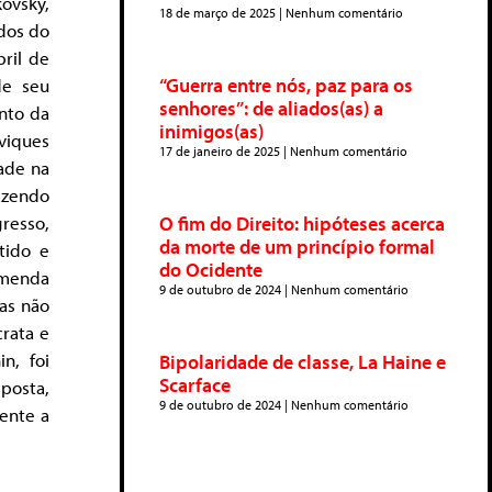
ovsky,
18 de março de 2025
Nenhum comentário
ados do
ril de
“Guerra entre nós, paz para os
de seu
senhores”: de aliados(as) a
nto da
inimigos(as)
viques
17 de janeiro de 2025
Nenhum comentário
dade na
azendo
O fim do Direito: hipóteses acerca
resso,
da morte de um princípio formal
tido e
do Ocidente
emenda
9 de outubro de 2024
Nenhum comentário
as não
rata e
n, foi
Bipolaridade de classe, La Haine e
Scarface
sposta,
9 de outubro de 2024
Nenhum comentário
ente a