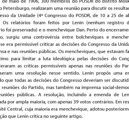
 de maio de 1906, 300 membros do POSDR do distrito Mosk
 Petersburgo, realizaram uma reunião para discutir os result
esso da Unidade (4º Congresso do POSDR, de 10 a 25 de ab
. Os relatórios foram feitos por Lenin (nenhum registro 
ório foi preservado) e o menchevique Dan. Perto do encerrame
ão, surgiu uma controvérsia entre bolcheviques e menche
se era permissível criticar as decisões do Congresso da Uni
nsa e nas reuniões públicas. Os mencheviques, que estavam f
imo para limitar a luta ideológica pelas decisões do Cong
deraram as críticas permissíveis apenas nas reuniões do Par
seram uma resolução nesse sentido. Lenin propôs uma 
do que todas as decisões do Congresso deveriam ser discutid
s reuniões do Partido, mas também na imprensa social-democ
euniões públicas. A resolução, incluindo a emenda de Leni
da por ampla maioria, com apenas 39 votos contrários. Em re
itê Central, cuja maioria era menchevique, adotou posteriorm
ção que Lenin critica no seguinte artigo.