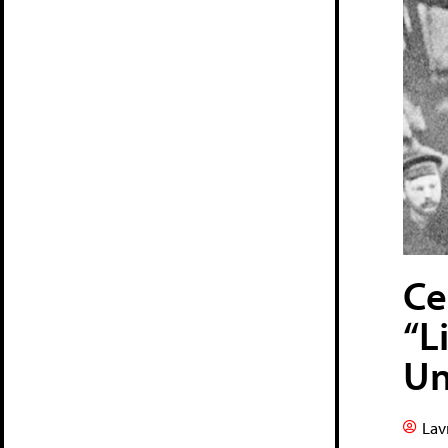
Ce
“L
Un
Lav