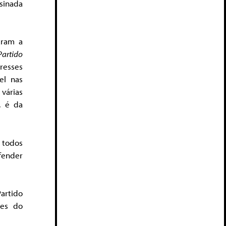
sinada
aram a
Partido
resses
el nas
várias
, é da
 todos
efender
artido
ões do