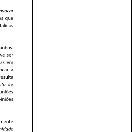
nvocar
es que
tálicos
ranhos.
eve ser
mas em
ocar a
esulta
ito
de
uniões
piniões
lmente
nidade