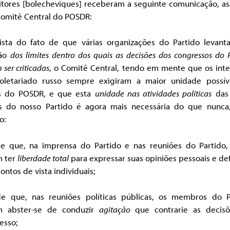
itores [bolecheviques] receberam a seguinte comunicação, as
Comitê Central do POSDR:
ista do fato de que várias organizações do Partido levant
tão
dos limites dentro dos quais as decisões dos congressos do 
ser criticadas
, o Comitê Central, tendo em mente que os inte
oletariado russo sempre exigiram a maior unidade possív
as do POSDR, e que esta
unidade nas atividades políticas
das 
s do nosso Partido é agora mais necessária do que nunca
o:
de que, na imprensa do Partido e nas reuniões do Partido,
 ter
liberdade total
para expressar suas opiniões pessoais e d
ontos de vista individuais;
de que, nas reuniões políticas públicas, os membros do P
 abster-se de conduzir
agitação
que contrarie as decis
esso;