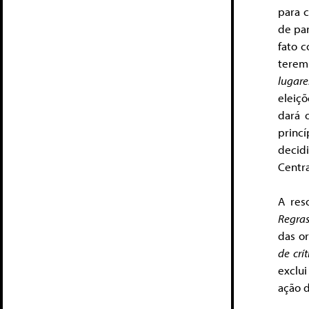
para 
de par
fato 
terem
lugare
eleiçõ
dará 
princ
decid
Centra
A res
Regras
das or
de crít
exclu
ação d