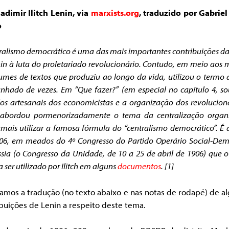
adimir Ilitch Lenin, via
marxists.org
, traduzido por Gabriel
o
ralismo democrático é uma das mais importantes contribuições da
in à luta do proletariado revolucionário. Contudo, em meio aos 
umes de textos que produziu ao longo da vida, utilizou o termo
nhado de vezes.
Em “Que fazer?” (em especial no capítulo 4, so
s artesanais dos economicistas e a organização dos revolucioná
 abordou pormenorizadamente o tema da centralização organi
mais utilizar a famosa fórmula do “centralismo democrático”. É
06, em meados do 4º Congresso do Partido Operário Social-Dem
sia (o Congresso da Unidade, de 10 a 25 de abril de 1906) que 
a ser utilizado por Ilitch em alguns
documentos
. [1]
amos a tradução (no texto abaixo e nas notas de rodapé) de 
buições de Lenin a respeito deste tema.