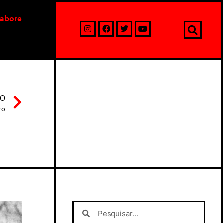
labore
MO
ro