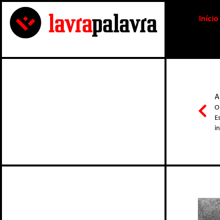
Início
A
O
E
i