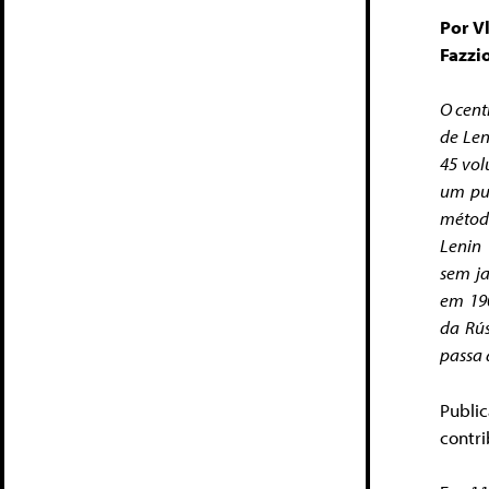
Por Vl
Fazzi
O cent
de Len
45 vol
um pu
método
Lenin
sem ja
em 19
da Rús
passa 
Public
contri