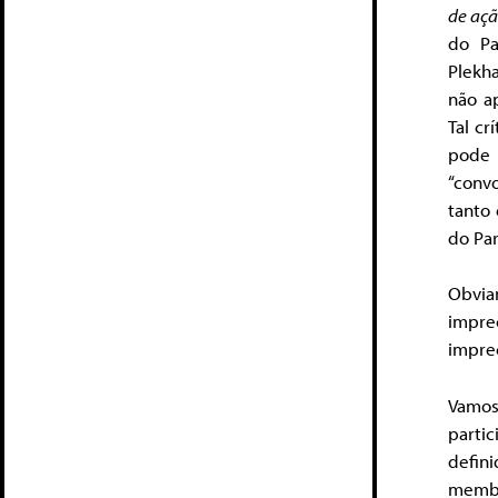
de aç
do Pa
Plekh
não a
Tal cr
pode 
“conv
tanto
do Par
Obvia
impre
impre
Vamos
parti
defin
membr