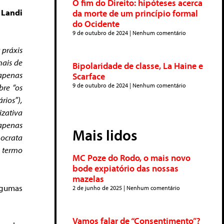
O fim do Direito: hipóteses acerca
 Landi
da morte de um princípio formal
do Ocidente
9 de outubro de 2024
Nenhum comentário
 práxis
mais de
Bipolaridade de classe, La Haine e
 apenas
Scarface
9 de outubro de 2024
Nenhum comentário
bre “os
rios”),
zativa
 apenas
Mais lidos
ocrata
o termo
MC Poze do Rodo, o mais novo
bode expiatório das nossas
mazelas
algumas
2 de junho de 2025
Nenhum comentário
Vamos falar de “Consentimento”?