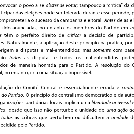
convocar o povo a se
abster de votar
; tampouco a “crítica” da 
ticipar das eleições pode ser tolerada durante esse período, 
comprometeria o sucesso da campanha eleitoral.
Antes
de as el
 sido anunciadas, no entanto, os membros do Partido em
t
s
têm o perfeito direito de
criticar
a decisão de particip
es. Naturalmente, a aplicação deste princípio na prática, por
origem a disputas e mal-entendidos; mas
somente
com bas
ípio
todas
as disputas e todos os mal-entendidos pode
idos de maneira honrada para o Partido. A resolução do 
l, no entanto, cria uma situação impossível.
olução do Comitê Central é essencialmente errada e
contr
 do Partido
. O princípio do centralismo democrático e da aut
ganizações partidárias locais implica uma
liberdade universal 
ica
, desde que isso não perturbe a unidade de
uma ação
de
i
todas
as críticas que perturbem ou dificultem a
unidade
d
ecidida pelo Partido.