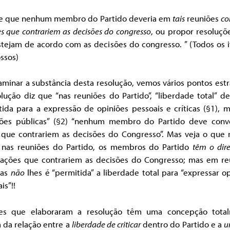
de que nenhum membro do Partido deveria em
tais
reuniões
co
s que contrariem as decisões do congresso
, ou propor resoluçõ
tejam de acordo com as decisões do congresso. ” (Todos os i
ssos)
minar a substância desta resolução, vemos vários pontos est
lução diz que “nas reuniões do Partido”, “liberdade total” d
tida para a expressão de opiniões pessoais e críticas (§1), 
iões públicas” (§2) “nenhum membro do Partido deve conv
 que contrariem as decisões do Congresso”. Mas veja o que r
: nas reuniões do Partido, os membros do Partido
têm o dire
 ações que contrariem as decisões do Congresso; mas em re
cas
não
lhes é “permitida” a liberdade total para “expressar o
is”!!
es que elaboraram a resolução têm uma concepção tota
 da relação entre a
liberdade de criticar
dentro do Partido e a
u