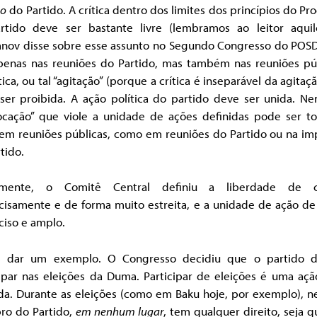
ão
do Partido. A crítica dentro dos limites dos princípios do P
rtido deve ser bastante livre (lembramos ao leitor aqui
anov disse sobre esse assunto no Segundo Congresso do POSDR
penas nas reuniões do Partido, mas também nas reuniões púb
ítica, ou tal “agitação” (porque a crítica é inseparável da agitaç
ser proibida. A ação política do partido deve ser unida. N
ocação” que viole a unidade de ações definidas pode ser to
 em reuniões públicas, como em reuniões do Partido ou na im
tido.
mente, o Comitê Central definiu a liberdade de cr
cisamente e de forma muito estreita, e a unidade de ação d
ciso e amplo.
 dar um exemplo. O Congresso decidiu que o partido d
cipar nas eleições da Duma. Participar de eleições é uma aç
ida. Durante as eleições (como em Baku hoje, por exemplo), 
o do Partido,
em nenhum lugar
, tem qualquer direito, seja qu