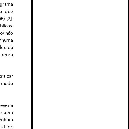
rograma
lo que
) [2],
licas.
ão) não
enhuma
lerada
prensa
iticar
e modo
everia
ão bem
nenhum
al for,