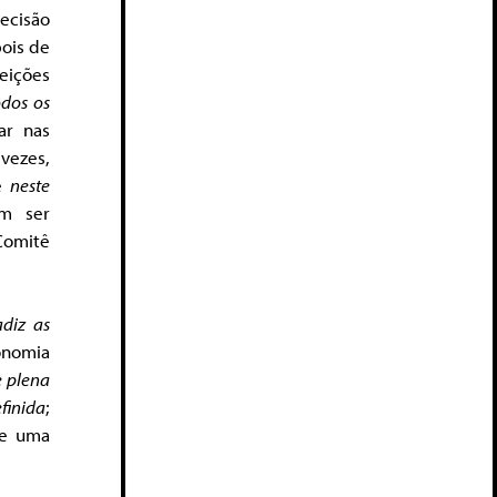
decisão
pois de
eições
odos os
ar nas
 vezes,
e
neste
m ser
Comitê
adiz as
onomia
e plena
finida
;
e uma