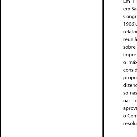
Em 11
em São
Congr
1906)
relat
reuni
sobre 
impre
o máx
consi
propu
dizen
só na
nas r
aprova
o Com
resolu