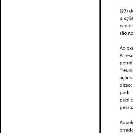
(§3) 
a açõe
não es
são no
Ao exa
A reso
permi
“reun
ações
disso
pedir
públi
pessoa
Aquel
errada