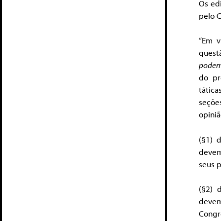
Os ed
pelo 
“Em v
ques
podem 
do pr
tátic
seçõe
opiniã
(§1) 
devem
seus p
(§2) 
devem
Congr