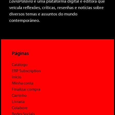
LavraPalavra
é uma plataforma digital e editora que
veicula reflexões, críticas, resenhas e notícias sobre
diversos temas e assuntos do mundo
contemporâneo.
Páginas
Catálogo
ERP Subscription
Início
Minha conta
Finalizar compra
Carrinho
Livraria
Colabore
Redes Sociais