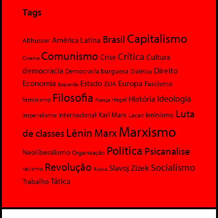
Tags
Capitalismo
Brasil
América Latina
Althusser
Comunismo
Crítica
Crise
Cultura
Cinema
democracia
Direito
Democracia burguesa
Dialética
Economia
Europa
Estado
Fascismo
EUA
Esquerda
Filosofia
Ideologia
História
feminismo
Hegel
França
Luta
Karl Marx
Internacional
Lacan
leninismo
Imperialismo
Marxismo
Lênin
Marx
de classes
Política
Psicanalise
Neoliberalismo
Organização
Revolução
Socialismo
Slavoj Zizek
racismo
Rússia
Tática
Trabalho