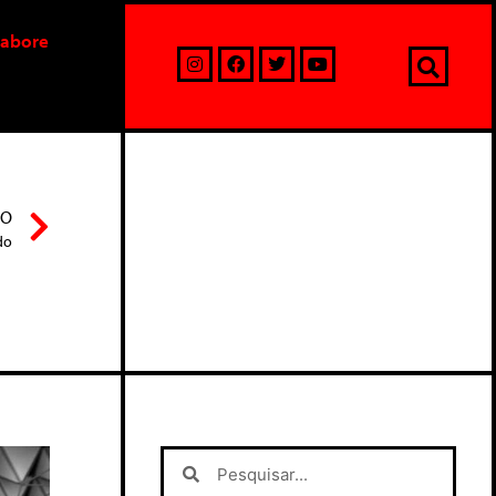
labore
MO
do