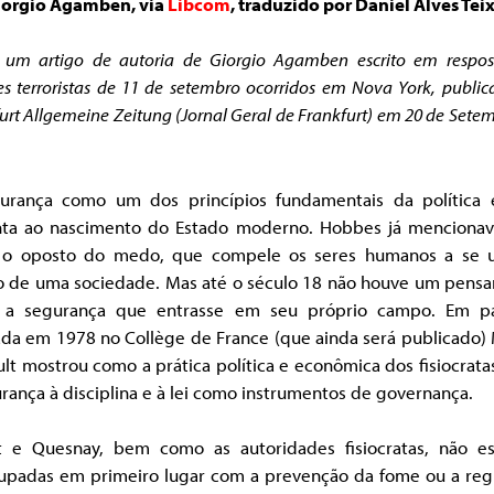
iorgio Agamben, via
Libcom
, traduzido por Daniel Alves Tei
é um artigo de autoria de Giorgio Agamben escrito em respos
s terroristas de 11 de setembro ocorridos em Nova York, publi
urt Allgemeine Zeitung (Jornal Geral de Frankfurt) em 20 de Sete
urança como um dos princípios fundamentais da política e
ta ao nascimento do Estado moderno. Hobbes já mencionav
o oposto do medo, que compele os seres humanos a se 
o de uma sociedade. Mas até o século 18 não houve um pens
 a segurança que entrasse em seu próprio campo. Em pa
ada em 1978 no Collège de France (que ainda será publicado)
lt mostrou como a prática política e econômica dos fisiocrat
rança à disciplina e à lei como instrumentos de governança.
t e Quesnay, bem como as autoridades fisiocratas, não e
upadas em primeiro lugar com a prevenção da fome ou a reg