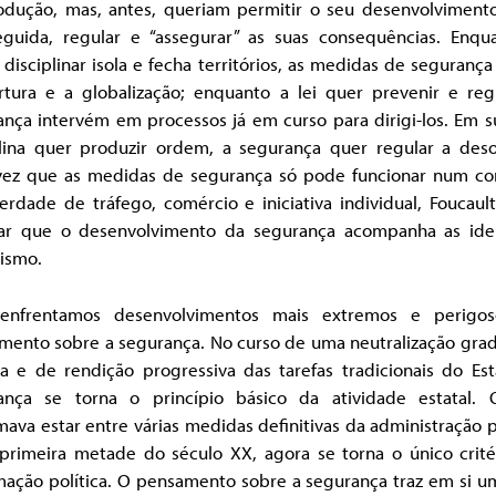
odução, mas, antes, queriam permitir o seu desenvolvimento
guida, regular e “assegurar” as suas consequências. Enqu
disciplinar isola e fecha territórios, as medidas de seguranç
rtura e a globalização; enquanto a lei quer prevenir e regu
ança intervém em processos já em curso para dirigi-los. Em s
plina quer produzir ordem, a segurança quer regular a des
ez que as medidas de segurança só pode funcionar num co
erdade de tráfego, comércio e iniciativa individual, Foucau
ar que o desenvolvimento da segurança acompanha as ide
lismo.
enfrentamos desenvolvimentos mais extremos e perigo
mento sobre a segurança. No curso de uma neutralização grad
ca e de rendição progressiva das tarefas tradicionais do Es
ança se torna o princípio básico da atividade estatal.
ava estar entre várias medidas definitivas da administração 
 primeira metade do século XX, agora se torna o único crité
mação política. O pensamento sobre a segurança traz em si u