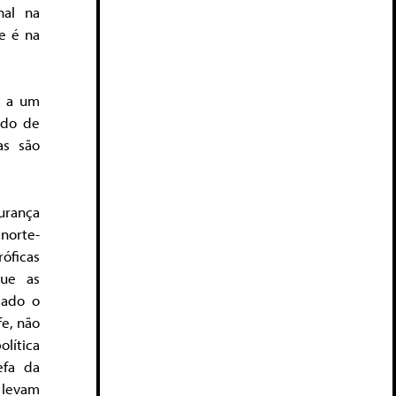
nal na
e é na
a a um
ido de
as são
urança
 norte-
óficas
que as
gado o
e, não
olítica
efa da
 levam