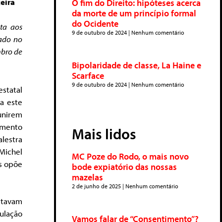
xeira
O fim do Direito: hipóteses acerca
da morte de um princípio formal
do Ocidente
ta aos
9 de outubro de 2024
Nenhum comentário
cado no
mbro de
Bipolaridade de classe, La Haine e
Scarface
9 de outubro de 2024
Nenhum comentário
statal
a este
unirem
amento
Mais lidos
lestra
 Michel
MC Poze do Rodo, o mais novo
as opõe
bode expiatório das nossas
mazelas
2 de junho de 2025
Nenhum comentário
stavam
ulação
Vamos falar de “Consentimento”?