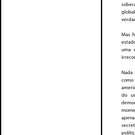
sober
globa
verdad
Mas h
estad
uma d
irreco
Nada 
como p
ameri
do us
democ
momen
apenas
secre
polít