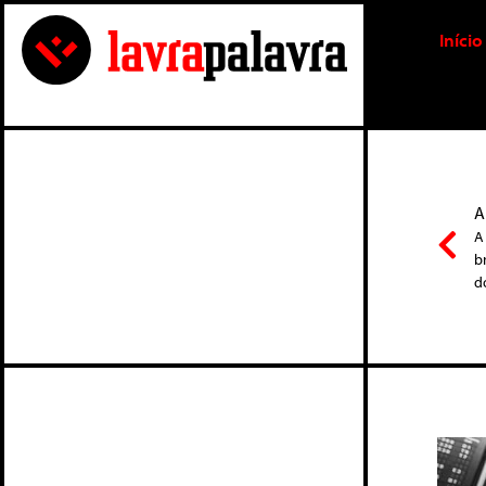
Início
A
A
b
d