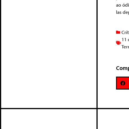
ao ódi
las de
Crí
11 
Ter
Comp