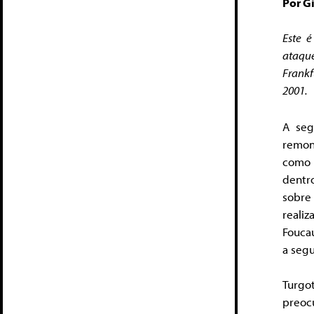
Por G
Este 
ataque
Frankf
2001.
A seg
remon
como 
dentr
sobre
realiz
Foucau
a segu
Turgo
preoc