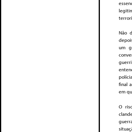
essen
legit
terror
Não d
depois
um ge
conve
guerri
entend
políci
final
em que
O ris
cland
guerra
situa