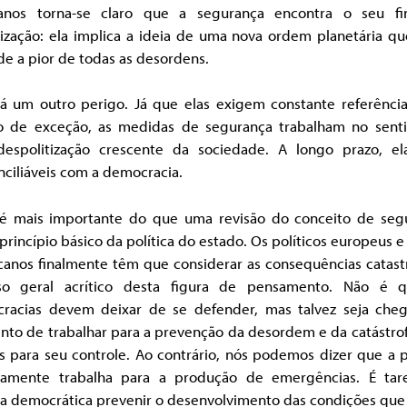
anos torna-se claro que a segurança encontra o seu fi
lização: ela implica a ideia de uma nova ordem planetária qu
e a pior de todas as desordens.
á um outro perigo. Já que elas exigem constante referênci
o de exceção, as medidas de segurança trabalham no sent
espolitização crescente da sociedade. A longo prazo, el
nciliáveis com a democracia.
é mais importante do que uma revisão do conceito de seg
rincípio básico da política do estado. Os políticos europeus e
canos finalmente têm que considerar as consequências catastr
o geral acrítico desta figura de pensamento. Não é 
racias devem deixar de se defender, mas talvez seja che
to de trabalhar para a prevenção da desordem e da catástrof
 para seu controle. Ao contrário, nós podemos dizer que a p
tamente trabalha para a produção de emergências. É tar
ica democrática prevenir o desenvolvimento das condições que