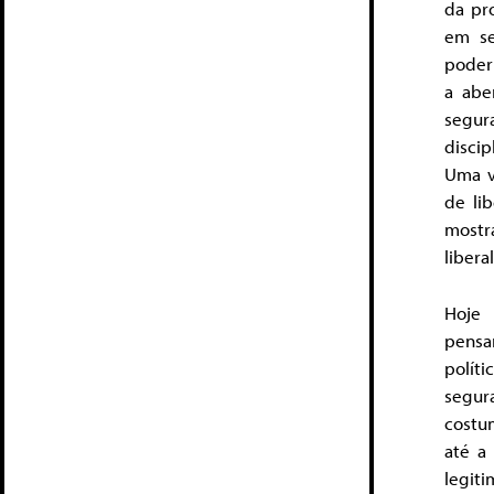
da pr
em se
poder 
a abe
segur
disci
Uma v
de lib
mostr
libera
Hoje 
pensa
políti
segur
costum
até a
legiti