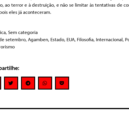
o, ao terror e à destruição, e não se limitar às tentativas de co
pois eles já aconteceram.
tica
,
Sem categoria
de setembro
,
Agamben
,
Estado
,
EUA
,
Filosofia
,
Internacional
,
Po
rorismo
artilhe: