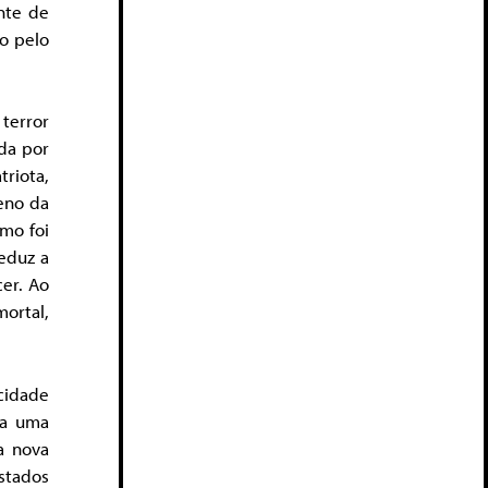
nte de
o pelo
terror
ada por
riota,
eno da
omo foi
reduz a
cer. Ao
ortal,
cidade
 a uma
Na nova
stados