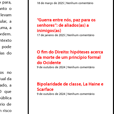
 para,
18 de março de 2025
Nenhum comentário
anto o
a levam
“Guerra entre nós, paz para os
lar, a
senhores”: de aliados(as) a
uma, a
inimigos(as)
ordem.
17 de janeiro de 2025
Nenhum comentário
ntexto
lt pode
O fim do Direito: hipóteses acerca
ias do
da morte de um princípio formal
do Ocidente
9 de outubro de 2024
Nenhum comentário
sos no
ual da
Bipolaridade de classe, La Haine e
tado, a
Scarface
 O que
9 de outubro de 2024
Nenhum comentário
pública
rio de
m risco