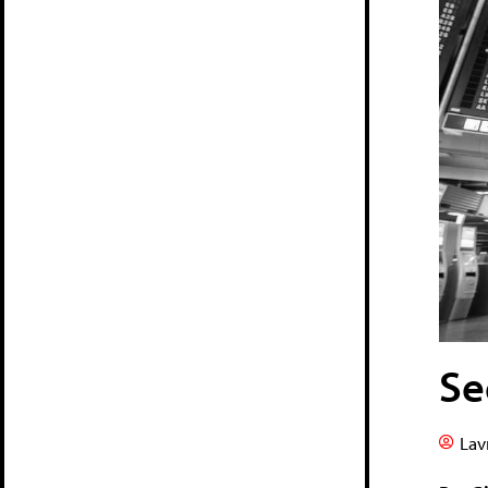
Se
Lav