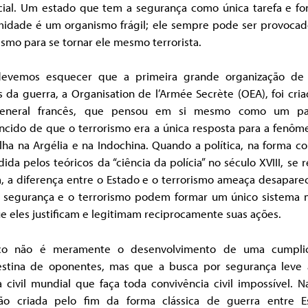
cial. Um estado que tem a segurança como única tarefa e fo
imidade é um organismo frágil; ele sempre pode ser provocad
ismo para se tornar ele mesmo terrorista.
evemos esquecer que a primeira grande organização de 
 da guerra, a Organisation de l’Armée Secrète (OEA), foi cri
neral francês, que pensou em si mesmo como um pat
ncido de que o terrorismo era a única resposta para a fenôm
lha na Argélia e na Indochina. Quando a política, na forma c
ida pelos teóricos da “ciência da polícia” no século XVIII, se 
a, a diferença entre o Estado e o terrorismo ameaça desapare
 a segurança e o terrorismo podem formar um único sistema m
 eles justificam e legitimam reciprocamente suas ações.
co não é meramente o desenvolvimento de uma cumpli
estina de oponentes, mas que a busca por segurança leve
 civil mundial que faça toda convivência civil impossível. 
ção criada pelo fim da forma clássica de guerra entre E