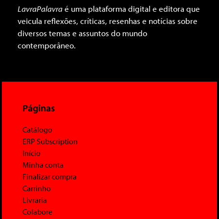
LavraPalavra
é uma plataforma digital e editora que
veicula reflexões, críticas, resenhas e notícias sobre
diversos temas e assuntos do mundo
contemporâneo.
Páginas
Catálogo
ERP Subscription
Início
Minha conta
Finalizar compra
Carrinho
Livraria
Colabore