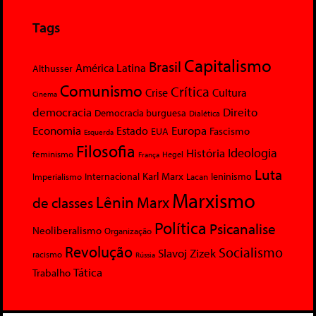
Tags
Capitalismo
Brasil
América Latina
Althusser
Comunismo
Crítica
Crise
Cultura
Cinema
democracia
Direito
Democracia burguesa
Dialética
Economia
Europa
Estado
Fascismo
EUA
Esquerda
Filosofia
Ideologia
História
feminismo
Hegel
França
Luta
Karl Marx
Internacional
Lacan
leninismo
Imperialismo
Marxismo
Lênin
Marx
de classes
Política
Psicanalise
Neoliberalismo
Organização
Revolução
Socialismo
Slavoj Zizek
racismo
Rússia
Tática
Trabalho