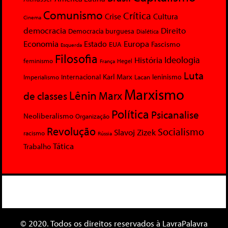
Comunismo
Crítica
Crise
Cultura
Cinema
democracia
Direito
Democracia burguesa
Dialética
Economia
Europa
Estado
Fascismo
EUA
Esquerda
Filosofia
Ideologia
História
feminismo
Hegel
França
Luta
Karl Marx
Internacional
Lacan
leninismo
Imperialismo
Marxismo
Lênin
Marx
de classes
Política
Psicanalise
Neoliberalismo
Organização
Revolução
Socialismo
Slavoj Zizek
racismo
Rússia
Tática
Trabalho
© 2020. Todos os direitos reservados à LavraPalavra