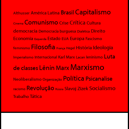
Capitalismo
Brasil
América Latina
Althusser
Comunismo
Crítica
Crise
Cultura
Cinema
democracia
Direito
Democracia burguesa
Dialética
Economia
Europa
Estado
Fascismo
EUA
Esquerda
Filosofia
Ideologia
História
feminismo
Hegel
França
Luta
Karl Marx
Internacional
Lacan
leninismo
Imperialismo
Marxismo
Lênin
Marx
de classes
Política
Psicanalise
Neoliberalismo
Organização
Revolução
Socialismo
Slavoj Zizek
racismo
Rússia
Tática
Trabalho