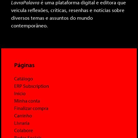
LavraPalavra
é uma plataforma digital e editora que
veicula reflexões, críticas, resenhas e notícias sobre
diversos temas e assuntos do mundo
contemporâneo.
Páginas
Catálogo
ERP Subscription
Início
Minha conta
Finalizar compra
Carrinho
Livraria
Colabore
Redes Sociais