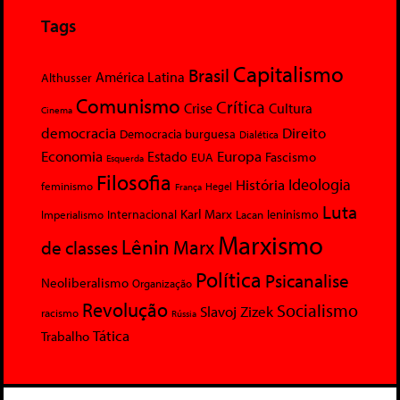
Tags
Capitalismo
Brasil
América Latina
Althusser
Comunismo
Crítica
Crise
Cultura
Cinema
democracia
Direito
Democracia burguesa
Dialética
Economia
Europa
Estado
Fascismo
EUA
Esquerda
Filosofia
Ideologia
História
feminismo
Hegel
França
Luta
Karl Marx
Internacional
Lacan
leninismo
Imperialismo
Marxismo
Lênin
Marx
de classes
Política
Psicanalise
Neoliberalismo
Organização
Revolução
Socialismo
Slavoj Zizek
racismo
Rússia
Tática
Trabalho