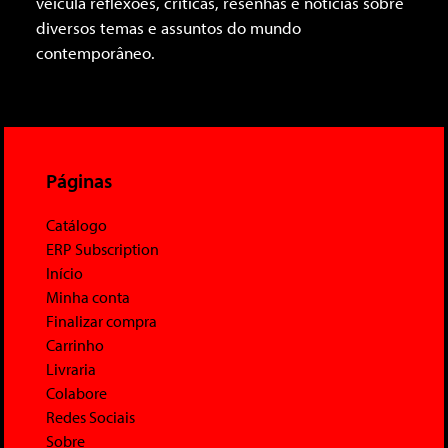
veicula reflexões, críticas, resenhas e notícias sobre
diversos temas e assuntos do mundo
contemporâneo.
Páginas
Catálogo
ERP Subscription
Início
Minha conta
Finalizar compra
Carrinho
Livraria
Colabore
Redes Sociais
Sobre