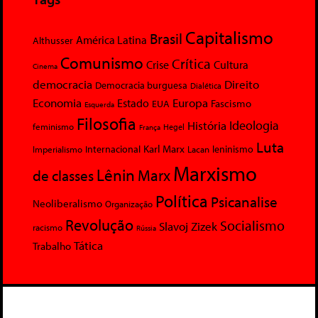
Capitalismo
Brasil
América Latina
Althusser
Comunismo
Crítica
Crise
Cultura
Cinema
democracia
Direito
Democracia burguesa
Dialética
Economia
Europa
Estado
Fascismo
EUA
Esquerda
Filosofia
Ideologia
História
feminismo
Hegel
França
Luta
Karl Marx
Internacional
Lacan
leninismo
Imperialismo
Marxismo
Lênin
Marx
de classes
Política
Psicanalise
Neoliberalismo
Organização
Revolução
Socialismo
Slavoj Zizek
racismo
Rússia
Tática
Trabalho