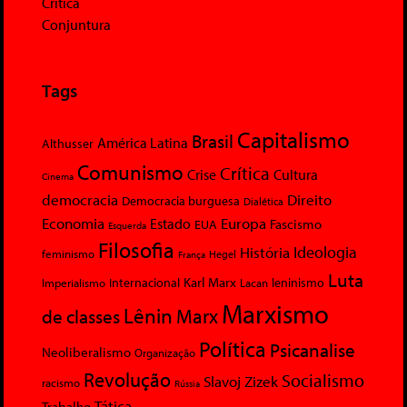
Crítica
Conjuntura
Tags
Capitalismo
Brasil
América Latina
Althusser
Comunismo
Crítica
Crise
Cultura
Cinema
democracia
Direito
Democracia burguesa
Dialética
Economia
Europa
Estado
Fascismo
EUA
Esquerda
Filosofia
Ideologia
História
feminismo
Hegel
França
Luta
Karl Marx
Internacional
Lacan
leninismo
Imperialismo
Marxismo
Lênin
Marx
de classes
Política
Psicanalise
Neoliberalismo
Organização
Revolução
Socialismo
Slavoj Zizek
racismo
Rússia
Tática
Trabalho