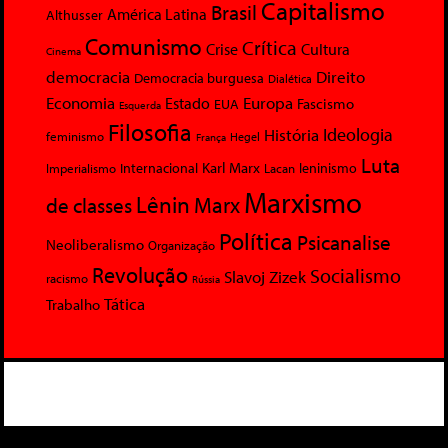
Capitalismo
Brasil
América Latina
Althusser
Comunismo
Crítica
Crise
Cultura
Cinema
democracia
Direito
Democracia burguesa
Dialética
Economia
Europa
Estado
Fascismo
EUA
Esquerda
Filosofia
Ideologia
História
feminismo
Hegel
França
Luta
Karl Marx
Internacional
Lacan
leninismo
Imperialismo
Marxismo
Lênin
Marx
de classes
Política
Psicanalise
Neoliberalismo
Organização
Revolução
Socialismo
Slavoj Zizek
racismo
Rússia
Tática
Trabalho