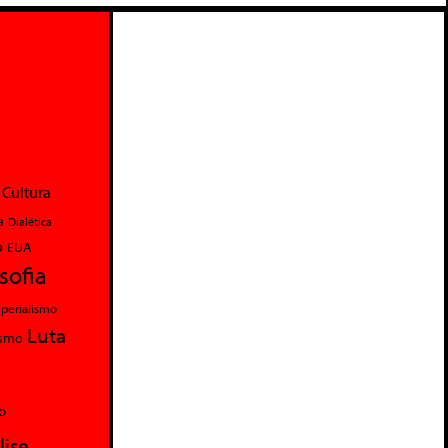
Cultura
a
Dialética
o
EUA
osofia
perialismo
Luta
ismo
o
lise