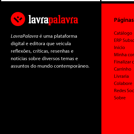
Páginas
Catálogo
LavraPalavra
é uma plataforma
ERP Subsc
digital e editora que veicula
Início
reflexões, críticas, resenhas e
Minha co
notícias sobre diversos temas e
Finalizar
assuntos do mundo contemporâneo.
Carrinho
Livraria
Colabore
Redes Soc
Sobre