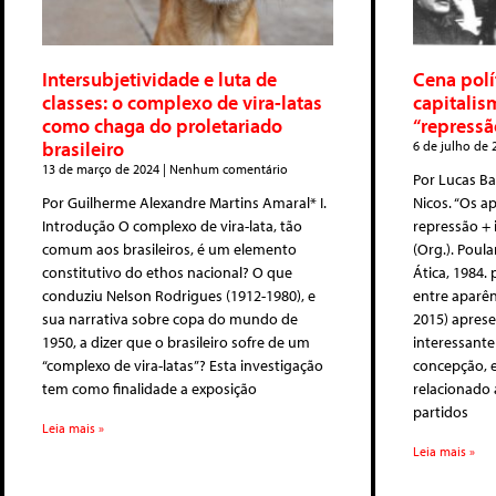
Intersubjetividade e luta de
Cena polí
classes: o complexo de vira-latas
capitalis
como chaga do proletariado
“repressã
brasileiro
6 de julho de
13 de março de 2024
Nenhum comentário
Por Lucas B
Por Guilherme Alexandre Martins Amaral* I.
Nicos. “Os a
Introdução O complexo de vira-lata, tão
repressão + i
comum aos brasileiros, é um elemento
(Org.). Poula
constitutivo do ethos nacional? O que
Ática, 1984. 
conduziu Nelson Rodrigues (1912-1980), e
entre aparên
sua narrativa sobre copa do mundo de
2015) apres
1950, a dizer que o brasileiro sofre de um
interessante 
“complexo de vira-latas”? Esta investigação
concepção, e
tem como finalidade a exposição
relacionado 
partidos
Leia mais »
Leia mais »