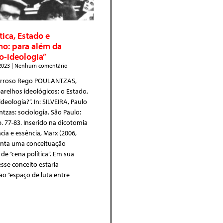
tica, Estado e
mo: para além da
o-ideologia”
 2023
Nenhum comentário
arroso Rego POULANTZAS,
parelhos ideológicos: o Estado,
deologia?”. In: SILVEIRA, Paulo
ntzas: sociologia. São Paulo:
p. 77-83. Inserido na dicotomia
cia e essência, Marx (2006,
enta uma conceituação
de “cena política”. Em sua
sse conceito estaria
ao “espaço de luta entre