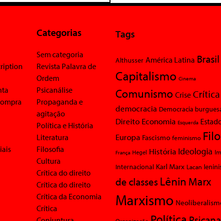
Categorias
Tags
Sem categoria
Brasil
América Latina
Althusser
ription
Revista Palavra de
Capitalismo
Ordem
Cinema
nta
Psicanálise
Comunismo
Crítica
Crise
 compra
Propaganda e
democracia
Democracia burgues
agitação
Economia
Direito
Estad
Esquerda
Política e História
Fil
Europa
Literatura
Fascismo
feminismo
iais
Filosofia
Ideologia
História
Im
Hegel
França
Cultura
Karl Marx
Internacional
Lacan
lenin
Crítica do direito
Lênin
Marx
de classes
Crítica do direito
Marxismo
Crítica da Economia
Neoliberalism
Crítica
Política
Psicana
Conjuntura
Organização