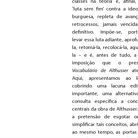
classes na teoria’ é, afinal
‘luta sem fim’ contra a ideo
burguesa, repleta de avan
retrocessos, jamais venci
definitivo. Impõe-se, port
levar essa luta adiante, aprof
la, retomá-la, recolocá-la, ag
la – e é, antes de tudo, a
imposição que o pres
Vocabulário de Althusser
ate
Aqui, apresentamos ao le
cobrindo uma lacuna edit
importante, uma alternati
consulta específica a conc
centrais da obra de Althusser
a pretensão de esgotar o
simplificar tais conceitos, ab
ao mesmo tempo, as portas