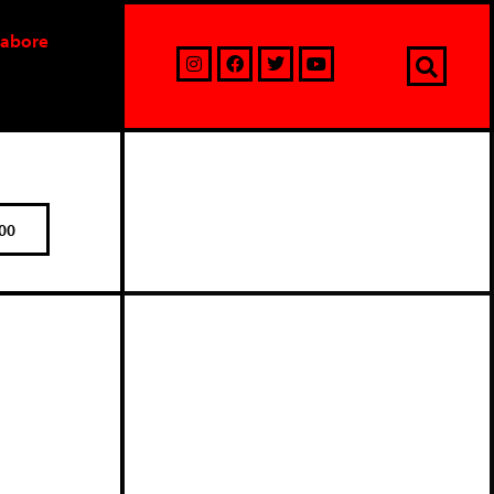
labore
00