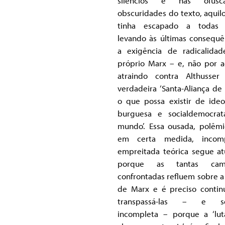
silêncios e nas ofusca
obscuridades do texto, aquil
tinha escapado a todas e
levando às últimas consequê
a exigência de radicalida
próprio Marx – e, não por a
atraindo contra Althusse
verdadeira ‘Santa-Aliança de
o que possa existir de ideo
burguesa e socialdemocra
mundo’. Essa ousada, polêmi
em certa medida, incomp
empreitada teórica segue at
porque as tantas cam
confrontadas refluem sobre a
de Marx e é preciso contin
transpassá-las – e s
incompleta – porque a ‘lu