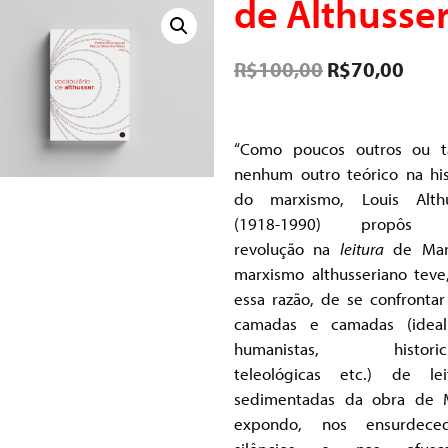
de Althusse
R$
100,00
R$
70,00
“Como poucos outros ou t
nenhum outro teórico na his
do marxismo, Louis Althu
(1918-1990) propôs
revolução na
leitura
de Mar
marxismo althusseriano teve
essa razão, de se confronta
camadas e camadas (ideali
humanistas, historicis
teleológicas etc.) de lei
sedimentadas da obra de 
expondo, nos ensurdeced