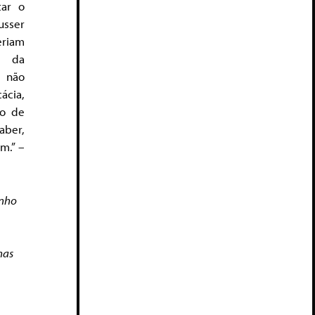
tar o
usser
eriam
o da
, não
cia,
ão de
aber,
m.” –
inho
nas