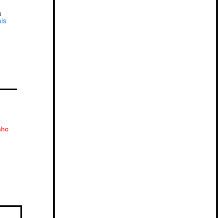
a
is
nho