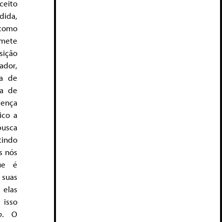
ceito
da,
como
emete
sição
ador,
va de
ca de
sença
ico a
usca
tindo
s nós
ue é
 suas
 elas
isso
o
. O