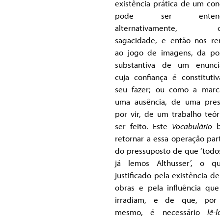
existência prática de um con
pode ser entendi
alternativamente, 
sagacidade, e então nos r
ao jogo de imagens, da po
substantiva de um enunci
cuja confiança é constituti
seu fazer; ou como a mar
uma ausência, de uma pre
por vir, de um trabalho teór
ser feito. Este
Vocabulário
b
retornar a essa operação par
do pressuposto de que ‘todo
já lemos Althusser’, o q
justificado pela existência de
obras e pela influência que
irradiam, e de que, por 
mesmo, é necessário
lê-l