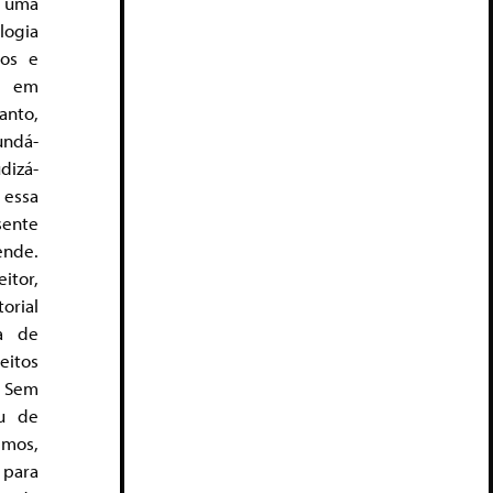
, uma
logia
ços e
da em
anto,
undá-
udizá-
 essa
ente
nde.
itor,
orial
va de
eitos
. Sem
u de
rimos,
 para