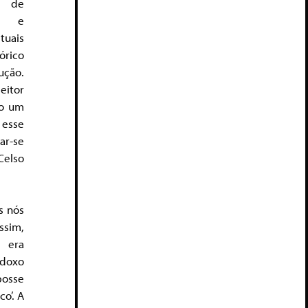
s de
os e
uais
órico
ução.
eitor
mo um
 esse
ar-se
elso
s nós
ssim,
 era
doxo
posse
o’. A