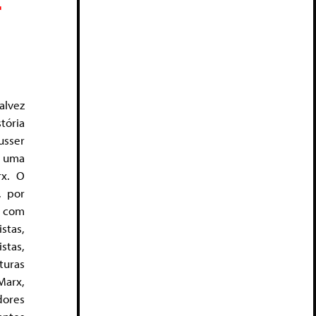
r
alvez
tória
sser
 uma
x. O
, por
r com
stas,
tas,
turas
Marx,
ores