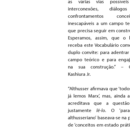
as várias vias possívei
interconexões, diálog
confrontamentos conceit
inescapáveis a um campo te
que precisa seguir em constr
Esperamos, assim, que o l
receba este Vocabulário co
duplo convite: para adentrar
campo teórico e para engaj
na sua construção.” – C
Kashiura Jr.
“Althusser afirmava que ‘todo
já lemos Marx’, mas, ainda a
acreditava que a questão
justamente
lê-lo
. O ‘para
althusseriano’ baseava-se na 
de ‘conceitos em estado prátic