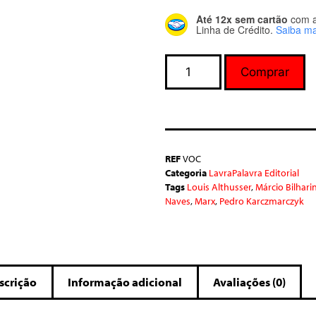
Até 12x sem cartão
com 
Linha de Crédito.
Saiba ma
Comprar
REF
VOC
Categoria
LavraPalavra Editorial
Tags
Louis Althusser
,
Márcio Bilhari
Naves
,
Marx
,
Pedro Karczmarczyk
scrição
Informação adicional
Avaliações (0)