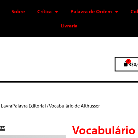
Sobre
Crítica
Palavra de Ordem
Co
Livraria
0
R$
0,
/
LavraPalavra Editorial
/ Vocabulário de Althusser
Vocabulário
TA!