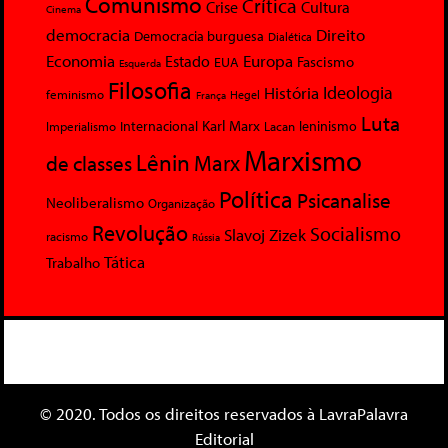
Comunismo
Crítica
Crise
Cultura
Cinema
democracia
Direito
Democracia burguesa
Dialética
Economia
Europa
Estado
Fascismo
EUA
Esquerda
Filosofia
Ideologia
História
feminismo
Hegel
França
Luta
Karl Marx
Internacional
Lacan
leninismo
Imperialismo
Marxismo
Lênin
Marx
de classes
Política
Psicanalise
Neoliberalismo
Organização
Revolução
Socialismo
Slavoj Zizek
racismo
Rússia
Tática
Trabalho
© 2020. Todos os direitos reservados à LavraPalavra
Editorial