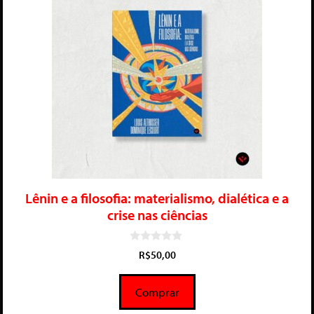
Lênin e a filosofia: materialismo, dialética e a
crise nas ciências
0
R$
50,00
d
e
5
Comprar