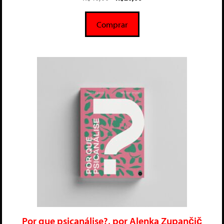
d
e
5
Comprar
Por que psicanálise?, por Alenka Zupančič