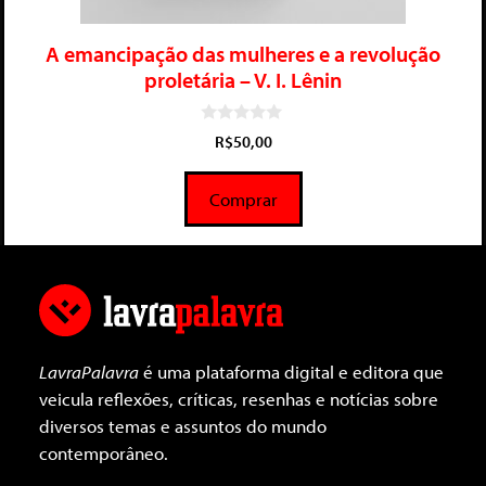
A emancipação das mulheres e a revolução
proletária – V. I. Lênin
0
R$
50,00
d
e
5
Comprar
LavraPalavra
é uma plataforma digital e editora que
veicula reflexões, críticas, resenhas e notícias sobre
diversos temas e assuntos do mundo
contemporâneo.