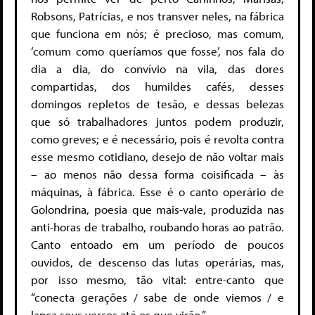
Robsons, Patrícias, e nos transver neles, na fábrica
que funciona em nós; é precioso, mas comum,
‘comum como queríamos que fosse’, nos fala do
dia a dia, do convívio na vila, das dores
compartidas, dos humildes cafés, desses
domingos repletos de tesão, e dessas belezas
que só trabalhadores juntos podem produzir,
como greves; e é necessário, pois é revolta contra
esse mesmo cotidiano, desejo de não voltar mais
– ao menos não dessa forma coisificada – às
máquinas, à fábrica. Esse é o canto operário de
Golondrina, poesia que mais-vale, produzida nas
anti-horas de trabalho, roubando horas ao patrão.
Canto entoado em um período de poucos
ouvidos, de descenso das lutas operárias, mas,
por isso mesmo, tão vital: entre-canto que
“conecta gerações / sabe de onde viemos / e
lança seus versos até os que virão.”