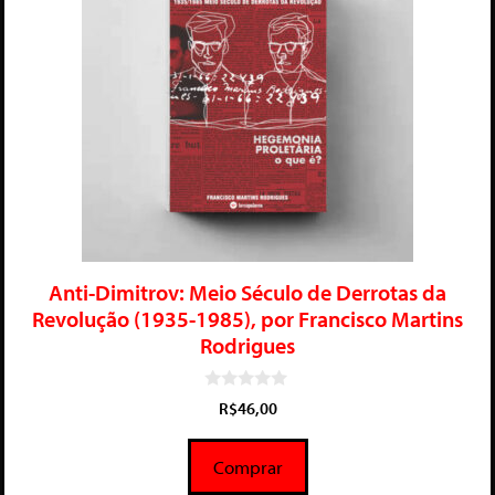
Anti-Dimitrov: Meio Século de Derrotas da
Revolução (1935-1985), por Francisco Martins
Rodrigues
0
R$
46,00
d
e
5
Comprar