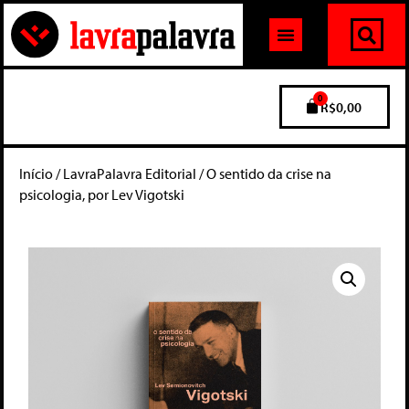
0
R$
0,00
Início
/
LavraPalavra Editorial
/ O sentido da crise na
psicologia, por Lev Vigotski