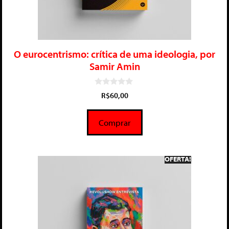
O eurocentrismo: crítica de uma ideologia, por
Samir Amin
0
R$
60,00
d
e
5
Comprar
OFERTA!