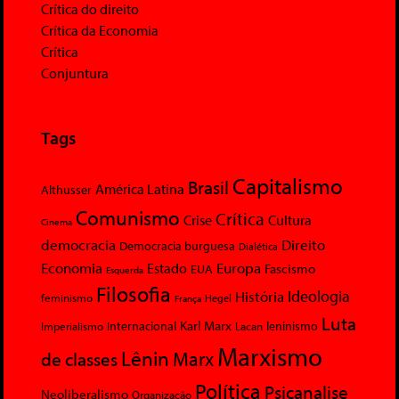
Crítica do direito
Crítica da Economia
Crítica
Conjuntura
Tags
Capitalismo
Brasil
América Latina
Althusser
Comunismo
Crítica
Crise
Cultura
Cinema
democracia
Direito
Democracia burguesa
Dialética
Economia
Europa
Estado
Fascismo
EUA
Esquerda
Filosofia
Ideologia
História
feminismo
Hegel
França
Luta
Karl Marx
Internacional
Lacan
leninismo
Imperialismo
Marxismo
Lênin
Marx
de classes
Política
Psicanalise
Neoliberalismo
Organização