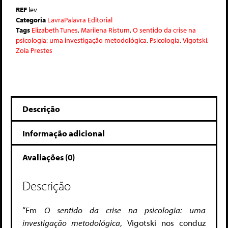
REF
lev
Categoria
LavraPalavra Editorial
Tags
Elizabeth Tunes
,
Marilena Ristum
,
O sentido da crise na
psicologia: uma investigação metodológica
,
Psicologia
,
Vigotski
,
Zoia Prestes
Descrição
Informação adicional
Avaliações (0)
Descrição
“Em
O sentido da crise na psicologia: uma
investigação metodológica
, Vigotski nos conduz