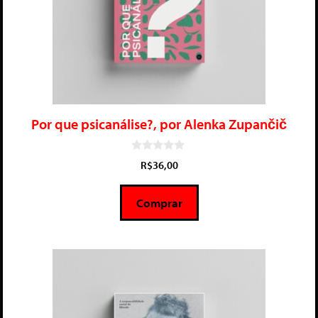
Por que psicanálise?, por Alenka Zupančič
0
R$
36,00
d
e
5
Comprar