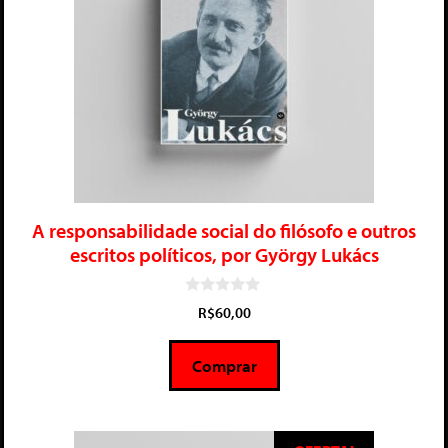
A responsabilidade social do filósofo e outros
escritos políticos, por György Lukács
0
R$
60,00
d
e
5
Comprar