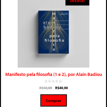
OFERTA!
Manifesto pela filosofia (1 e 2), por Alain Badiou
0
R$
50,00
R$
40,00
d
e
5
Comprar