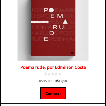
Poema rude, por Edmilson Costa
0
R$
45,00
R$
10,00
d
e
5
Comprar