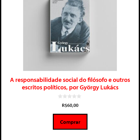
A responsabilidade social do filósofo e outros
escritos políticos, por György Lukács
0
R$
60,00
d
e
5
Comprar