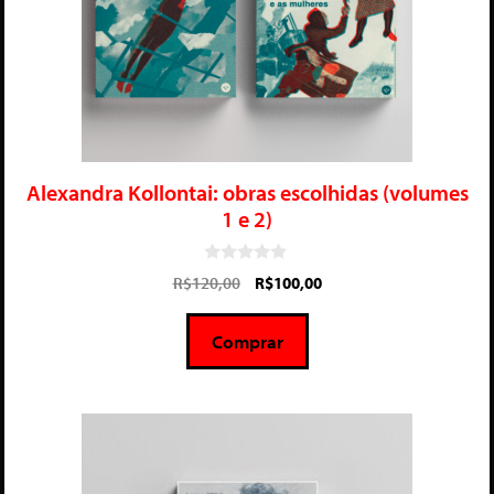
Alexandra Kollontai: obras escolhidas (volumes
1 e 2)
0
R$
120,00
R$
100,00
d
e
5
Comprar