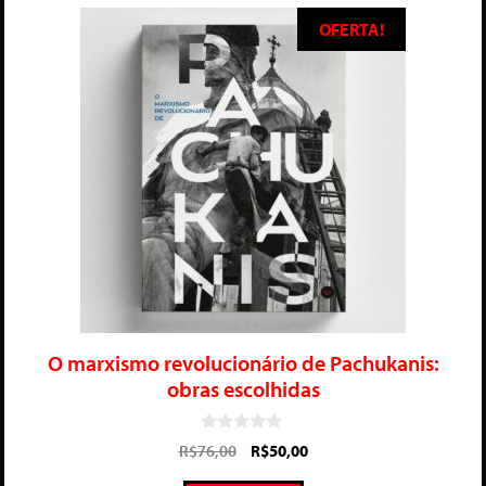
OFERTA!
O marxismo revolucionário de Pachukanis:
obras escolhidas
0
R$
76,00
R$
50,00
d
e