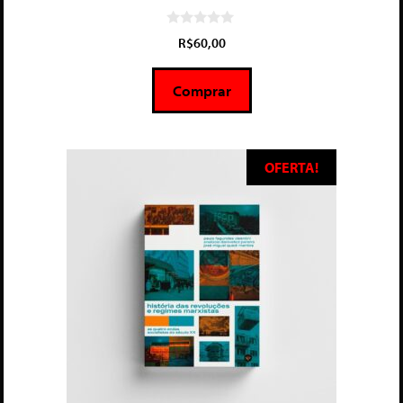
0
R$
60,00
d
e
5
Comprar
OFERTA!