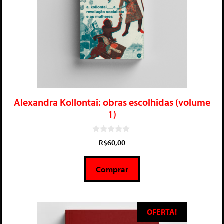
Alexandra Kollontai: obras escolhidas (volume
1)
0
R$
60,00
d
e
5
Comprar
OFERTA!