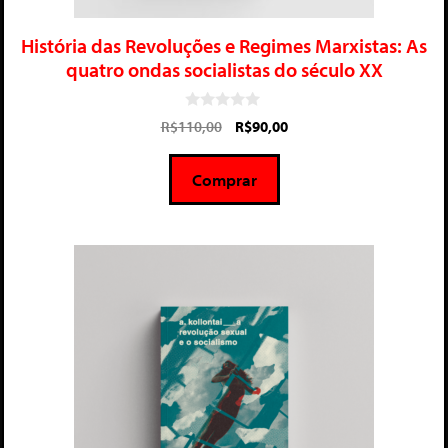
História das Revoluções e Regimes Marxistas: As
quatro ondas socialistas do século XX
0
R$
110,00
R$
90,00
d
e
5
Comprar