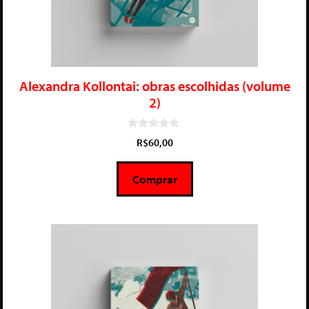
Alexandra Kollontai: obras escolhidas (volume
2)
0
R$
60,00
d
e
5
Comprar