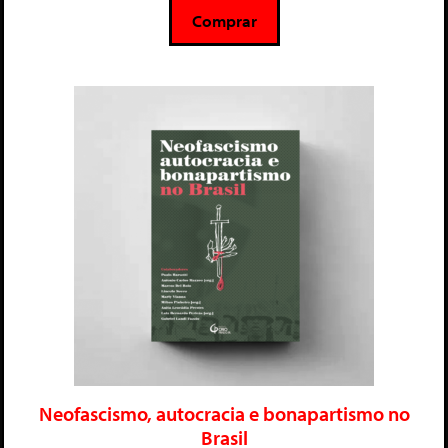
5
Comprar
Neofascismo, autocracia e bonapartismo no
Brasil