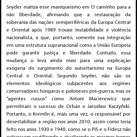
Snyder matiza esse maniqueísmo em O caminho para a
não liberdade, afirmando que a restauração da
soberania das nações semiperiféricas da Europa Central
e Oriental após 1989 trouxe instabilidade e violência
nacionalista, e que, portanto, somente sua integração
em uma estrutura supranacional como a União Europeia
pode garantir justiça e liberdade. Contudo, essa
mudança o leva ainda mais para uma explicação
exógena do surgimento do autoritarismo na Europa
Central e Oriental. Segundo Snyder, não são os
elementos ideológicos subjacentes aos regimes
conservadores húngaros e poloneses pré-guerra, mas os
“agentes russos” como Antoni Macierewicz que
permitiram o sucesso de Orbán e Jarosław Kaczyński.
Portanto, o Kremlin é, mais uma vez, o responsável por
desestabilizar a região nos anos 2010, assim como teria
feito nos anos 1930 e 1940, como se o PiS e o Fidesz não
estivessem reutilizando e atualizando os mesmos tropos