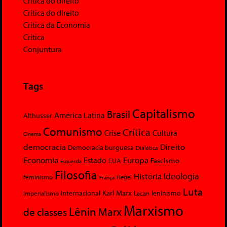
Crítica do direito
Crítica do direito
Crítica da Economia
Crítica
Conjuntura
Tags
Capitalismo
Brasil
América Latina
Althusser
Comunismo
Crítica
Crise
Cultura
Cinema
democracia
Direito
Democracia burguesa
Dialética
Economia
Europa
Estado
Fascismo
EUA
Esquerda
Filosofia
Ideologia
História
feminismo
Hegel
França
Luta
Karl Marx
Internacional
Lacan
leninismo
Imperialismo
Marxismo
Lênin
Marx
de classes