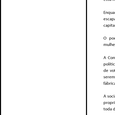
Enqua
escapa
capita
O pod
mulher
A Con
políti
de vo
serem
fábric
A soci
propr
toda 