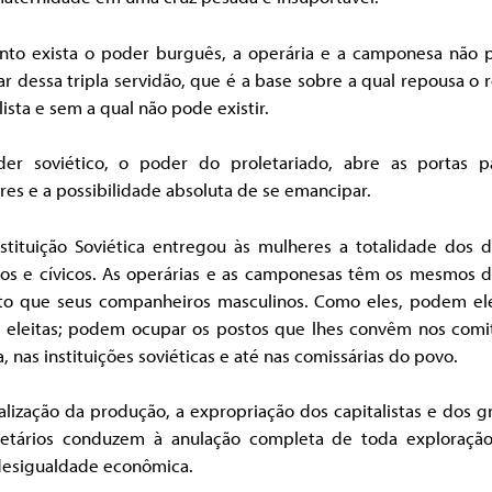
nto exista o poder burguês, a operária e a camponesa não 
r dessa tripla servidão, que é a base sobre a qual repousa o
lista e sem a qual não pode existir.
er soviético, o poder do proletariado, abre as portas p
es e a possibilidade absoluta de se emancipar.
stituição Soviética entregou às mulheres a totalidade dos di
cos e cívicos. As operárias e as camponesas têm os mesmos d
to que seus companheiros masculinos. Como eles, podem el
 eleitas; podem ocupar os postos que lhes convêm nos comi
a, nas instituições soviéticas e até nas comissárias do povo.
alização da produção, a expropriação dos capitalistas e dos 
ietários conduzem à anulação completa de toda exploraçã
desigualdade econômica.