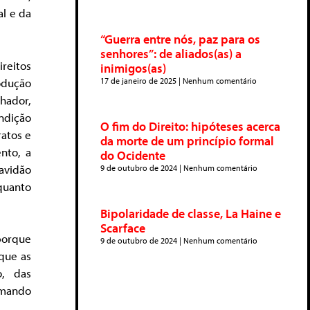
al e da
“Guerra entre nós, paz para os
senhores”: de aliados(as) a
reitos
inimigos(as)
odução
17 de janeiro de 2025
Nenhum comentário
hador,
ondição
O fim do Direito: hipóteses acerca
ratos e
da morte de um princípio formal
nto, a
do Ocidente
avidão
9 de outubro de 2024
Nenhum comentário
quanto
Bipolaridade de classe, La Haine e
Scarface
 porque
9 de outubro de 2024
Nenhum comentário
que as
o, das
rmando