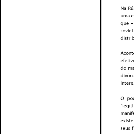
Na Rús
uma es
que –
soviét
distri
Acont
efetiv
do ma
divór
inter
O pod
“legí
manif
existe
seus 