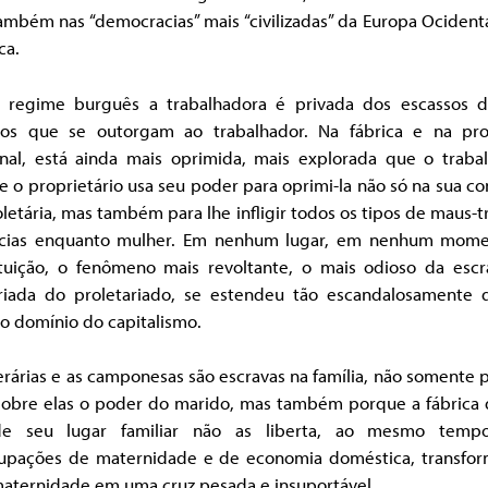
mbém nas “democracias” mais “civilizadas” da Europa Ocident
ca.
 regime burguês a trabalhadora é privada dos escassos di
icos que se outorgam ao trabalhador. Na fábrica e na pr
anal, está ainda mais oprimida, mais explorada que o trabal
 o proprietário usa seu poder para oprimi-la não só na sua c
letária, mas também para lhe infligir todos os tipos de maus-t
ncias enquanto mulher. Em nenhum lugar, em nenhum mome
ituição, o fenômeno mais revoltante, o mais odioso da escr
ariada do proletariado, se estendeu tão escandalosamente 
o domínio do capitalismo.
rárias e as camponesas são escravas na família, não somente
sobre elas o poder do marido, mas também porque a fábrica 
de seu lugar familiar não as liberta, ao mesmo temp
upações de maternidade e de economia doméstica, transfo
maternidade em uma cruz pesada e insuportável.