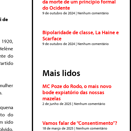
da morte de um princípio formal
do Ocidente
9 de outubro de 2024
Nenhum comentário
i de
Bipolaridade de classe, La Haine e
Scarface
 1920,
9 de outubro de 2024
Nenhum comentário
Helène
nte do
rtido
Mais lidos
mulher
MC Poze do Rodo, o mais novo
bode expiatório das nossas
o.
mazelas
2 de junho de 2025
Nenhum comentário
pequena
nto do
em sido
Vamos falar de “Consentimento”?
18 de março de 2025
Nenhum comentário
lvido,