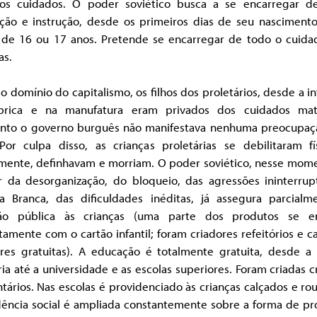
s cuidados. O poder soviético busca a se encarregar d
ção e instrução, desde os primeiros dias de seu nascimento
 de 16 ou 17 anos. Pretende se encarregar de todo o cuida
as.
o domínio do capitalismo, os filhos dos proletários, desde a in
brica e na manufatura eram privados dos cuidados mat
nto o governo burguês não manifestava nenhuma preocupaç
 Por culpa disso, as crianças proletárias se debilitaram fí
mente, definhavam e morriam. O poder soviético, nesse mome
r da desorganização, do bloqueio, das agressões ininterrup
a Branca, das dificuldades inéditas, já assegura parcialm
ão pública às crianças (uma parte dos produtos se e
tamente com o cartão infantil; foram criadores refeitórios e c
ares gratuitas). A educação é totalmente gratuita, desde a 
ia até a universidade e as escolas superiores. Foram criadas 
ntários. Nas escolas é providenciado às crianças calçados e ro
dência social é ampliada constantemente sobre a forma de pr