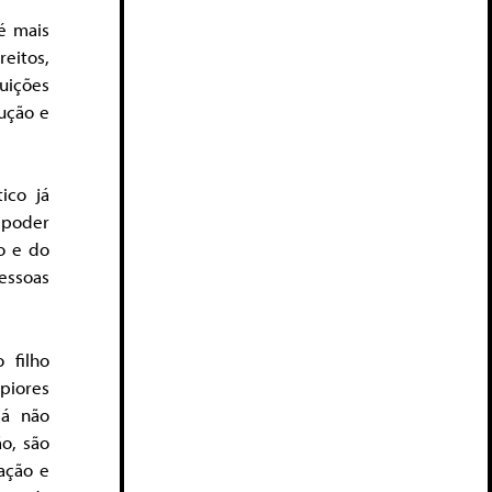
 é mais
reitos,
uições
dução e
ico já
O poder
o e do
essoas
 filho
piores
já não
ão, são
ação e