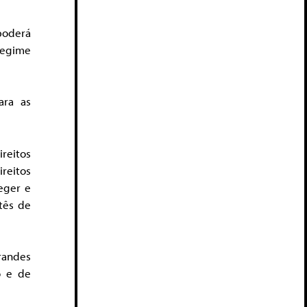
poderá
 regime
ara as
reitos
ireitos
eger e
tês de
grandes
o e de