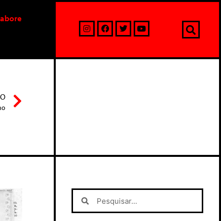
labore
MO
mo