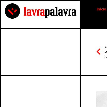
Início
A
M
p