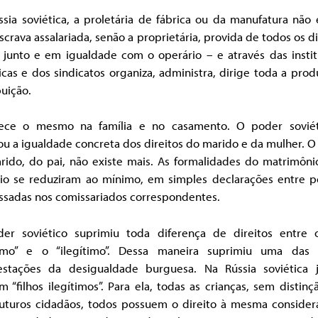
sia soviética, a proletária de fábrica ou da manufatura não
crava assalariada, senão a proprietária, provida de todos os di
 junto e em igualdade com o operário – e através das instit
icas e dos sindicatos organiza, administra, dirige toda a pro
buição.
ece o mesmo na família e no casamento. O poder soviét
ou a igualdade concreta dos direitos do marido e da mulher. 
rido, do pai, não existe mais. As formalidades do matrimôni
cio se reduziram ao mínimo, em simples declarações entre p
essadas nos comissariados correspondentes.
er soviético suprimiu toda diferença de direitos entre o
timo” e o “ilegítimo”. Dessa maneira suprimiu uma das 
estações da desigualdade burguesa. Na Rússia soviética 
m “filhos ilegítimos”. Para ela, todas as crianças, sem distinç
futuros cidadãos, todos possuem o direito à mesma consider