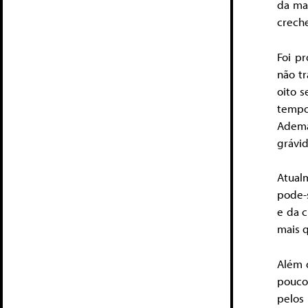
da mat
creche
Foi pr
não t
oito s
tempo
Adema
grávid
Atual
pode-s
e da c
mais q
Além d
pouco
pelos