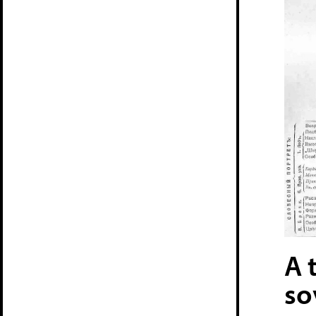
A 
so