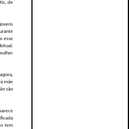
tis, de
 jovens
urante
do esse
itual.
mulher
agora,
 da mãe
Não são
aparece
ficada
ão tem