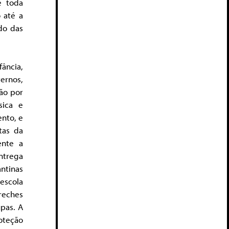
e toda
 até a
do das
fância,
ernos,
ão por
sica e
nto, e
tas da
ente a
ntrega
antinas
escola
creches
upas. A
oteção