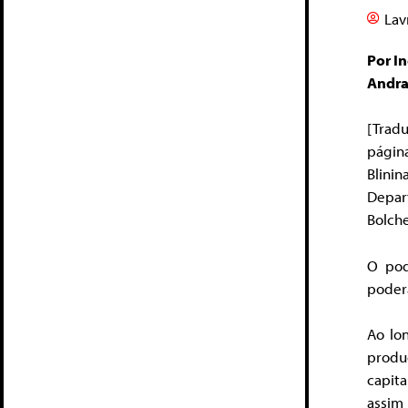
Lav
Por I
Andr
[Trad
págin
Blini
Depa
Bolche
O pod
poderá
Ao lon
produ
capita
assim