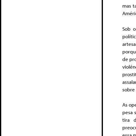
mas ta
Améri
Sob o
polít
artes
porque
de pro
violê
prost
assal
sobre 
As ope
pesa 
tira 
preoc
essa 