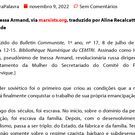
raPalavra
novembro 9, 2022
Sem Comentários
nessa Armand, via
marxists.org
, traduzido por Aline Recalcatt
ade
uzido do
Bulletin Communiste,
1
º
ano, n
º
17, 8 de julho de
a 12-15.
Bibliothèque Numérique du CEMTRI
.
Assinado como 
na, pseudônimo de Inessa Armand, revolucionária russa dirige
rtamento da Mulher do Secretariado do Comitê do Pa
vique.]
er soviético foi o primeiro que criou as condições que a 
 finalmente conquistar o trabalho de sua própria emancipaçã
go dos séculos, foi escrava. No início, sobre o domínio da 
ção, foi escrava da família. Depois, com o desenvolvime
lismo, passa a ser triplo: do Estado, da fábrica e da família. T
 não somente sobre o regime czarista, bárbaro e subdesenvo