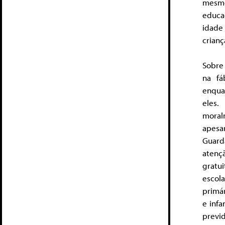
mesmo
educa
idade
crianç
Sobre 
na fá
enqua
eles.
moral
apesa
Guard
atenç
gratui
escol
primár
e infa
previ