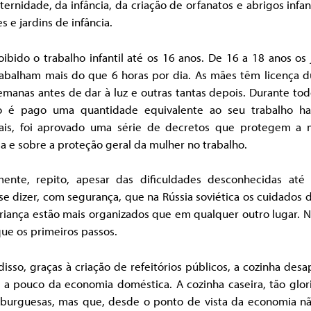
ernidade, da infância, da criação de orfanatos e abrigos infan
s e jardins de infância.
oibido o trabalho infantil até os 16 anos. De 16 a 18 anos os
rabalham mais do que 6 horas por dia. As mães têm licença d
emanas antes de dar à luz e outras tantas depois. Durante to
 é pago uma quantidade equivalente ao seu trabalho hab
is, foi aprovado uma série de decretos que protegem a 
a e sobre a proteção geral da mulher no trabalho.
mente, repito, apesar das dificuldades desconhecidas até 
e dizer, com segurança, que na Rússia soviética os cuidados
riança estão mais organizados que em qualquer outro lugar. 
ue os primeiros passos.
isso, graças à criação de refeitórios públicos, a cozinha des
 a pouco da economia doméstica. A cozinha caseira, tão glori
 burguesas, mas que, desde o ponto de vista da economia n